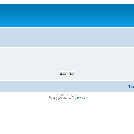
Tý
POWERED_BY
Český překlad –
phpBB.cz