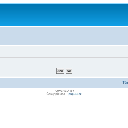
Tý
POWERED_BY
Český překlad –
phpBB.cz