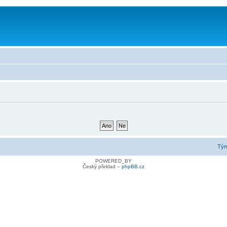
Tý
POWERED_BY
Český překlad –
phpBB.cz