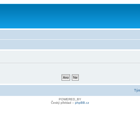
Tý
POWERED_BY
Český překlad –
phpBB.cz