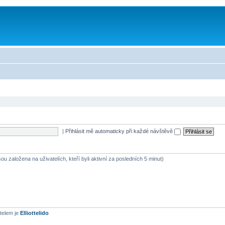
|
Přihlásit mě automaticky při každé návštěvě
ou založena na uživatelích, kteří byli aktivní za posledních 5 minut)
telem je
Elliottelido