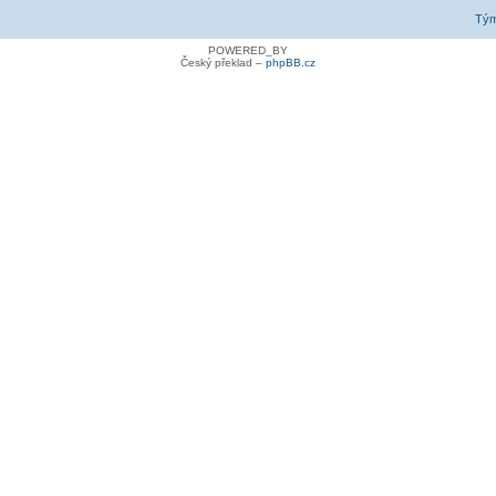
Tý
POWERED_BY
Český překlad –
phpBB.cz