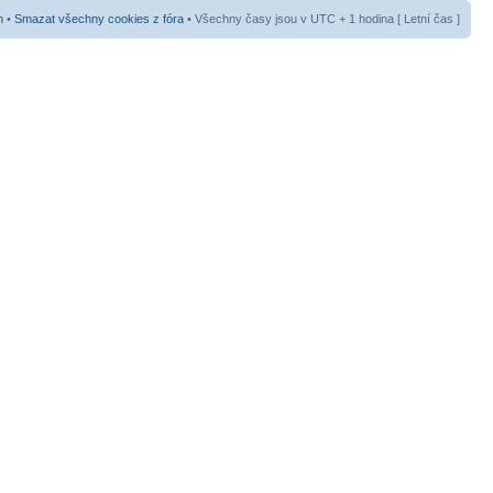
m
•
Smazat všechny cookies z fóra
• Všechny časy jsou v UTC + 1 hodina [ Letní čas ]