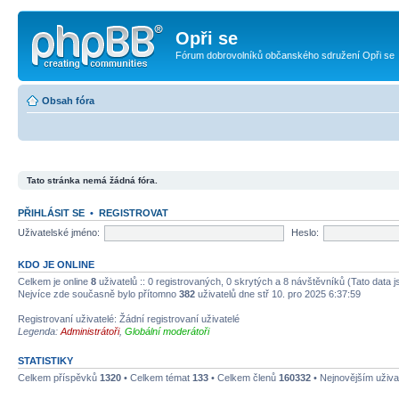
Opři se
Fórum dobrovolníků občanského sdružení Opři se
Obsah fóra
Tato stránka nemá žádná fóra.
PŘIHLÁSIT SE
•
REGISTROVAT
Uživatelské jméno:
Heslo:
KDO JE ONLINE
Celkem je online
8
uživatelů :: 0 registrovaných, 0 skrytých a 8 návštěvníků (Tato data js
Nejvíce zde současně bylo přítomno
382
uživatelů dne stř 10. pro 2025 6:37:59
Registrovaní uživatelé: Žádní registrovaní uživatelé
Legenda:
Administrátoři
,
Globální moderátoři
STATISTIKY
Celkem příspěvků
1320
• Celkem témat
133
• Celkem členů
160332
• Nejnovějším uživa