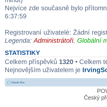
minut)
Nejvíce zde současně bylo přítom
6:37:59
Registrovaní uživatelé: Žádní regis
Legenda:
Administrátoři
,
Globální 
STATISTIKY
Celkem příspěvků
1320
• Celkem 
Nejnovějším uživatelem je
IrvingS
Obsah fóra
PO
Český př