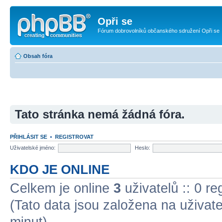
Opři se
Fórum dobrovolníků občanského sdružení Opři se
Obsah fóra
Tato stránka nemá žádná fóra.
PŘIHLÁSIT SE
•
REGISTROVAT
Uživatelské jméno:
Heslo:
KDO JE ONLINE
Celkem je online
3
uživatelů :: 0 r
(Tato data jsou založena na uživatel