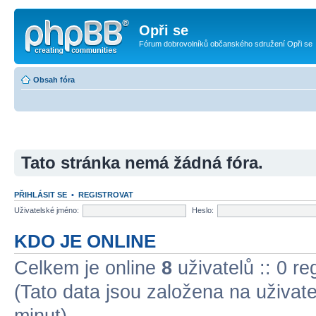
Opři se
Fórum dobrovolníků občanského sdružení Opři se
Obsah fóra
Tato stránka nemá žádná fóra.
PŘIHLÁSIT SE
•
REGISTROVAT
Uživatelské jméno:
Heslo:
KDO JE ONLINE
Celkem je online
8
uživatelů :: 0 r
(Tato data jsou založena na uživatel