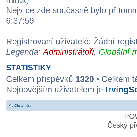
minut)
Nejvíce zde současně bylo přítom
6:37:59
Registrovaní uživatelé: Žádní regis
Legenda:
Administrátoři
,
Globální 
STATISTIKY
Celkem příspěvků
1320
• Celkem 
Nejnovějším uživatelem je
IrvingS
Obsah fóra
PO
Český př