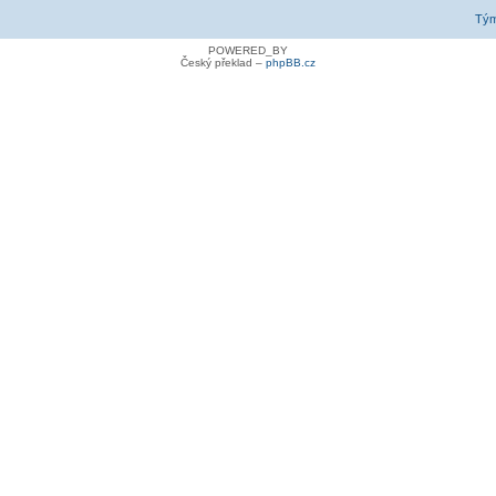
Tý
POWERED_BY
Český překlad –
phpBB.cz