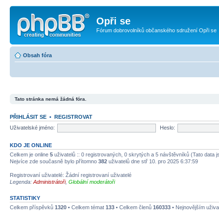
Opři se
Fórum dobrovolníků občanského sdružení Opři se
Obsah fóra
Tato stránka nemá žádná fóra.
PŘIHLÁSIT SE
•
REGISTROVAT
Uživatelské jméno:
Heslo:
KDO JE ONLINE
Celkem je online
5
uživatelů :: 0 registrovaných, 0 skrytých a 5 návštěvníků (Tato data js
Nejvíce zde současně bylo přítomno
382
uživatelů dne stř 10. pro 2025 6:37:59
Registrovaní uživatelé: Žádní registrovaní uživatelé
Legenda:
Administrátoři
,
Globální moderátoři
STATISTIKY
Celkem příspěvků
1320
• Celkem témat
133
• Celkem členů
160333
• Nejnovějším uživa