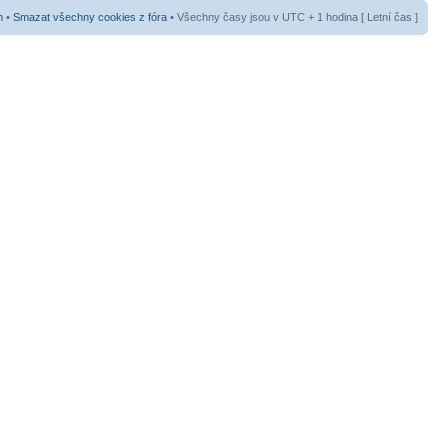
m
•
Smazat všechny cookies z fóra
• Všechny časy jsou v UTC + 1 hodina [ Letní čas ]