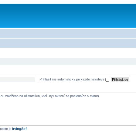
|
Přihlásit mě automaticky při každé návštěvě
ou založena na uživatelích, kteří byli aktivní za posledních 5 minut)
telem je
IrvingSof