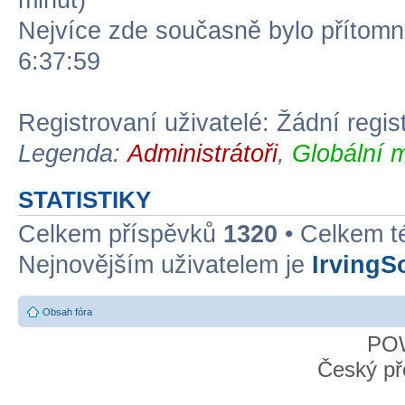
minut)
Nejvíce zde současně bylo přítom
6:37:59
Registrovaní uživatelé: Žádní regis
Legenda:
Administrátoři
,
Globální 
STATISTIKY
Celkem příspěvků
1320
• Celkem 
Nejnovějším uživatelem je
IrvingS
Obsah fóra
PO
Český př