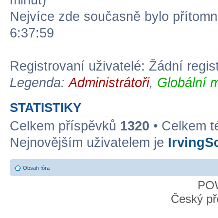
minut)
Nejvíce zde současně bylo přítom
6:37:59
Registrovaní uživatelé: Žádní regis
Legenda:
Administrátoři
,
Globální 
STATISTIKY
Celkem příspěvků
1320
• Celkem 
Nejnovějším uživatelem je
IrvingS
Obsah fóra
PO
Český př