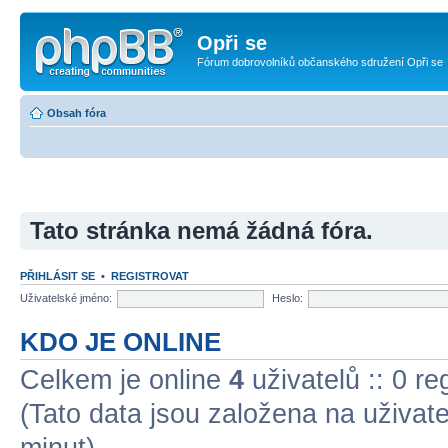
Opři se
Fórum dobrovolníků občanského sdružení Opři se
Obsah fóra
Tato stránka nemá žádná fóra.
PŘIHLÁSIT SE
•
REGISTROVAT
Uživatelské jméno:
Heslo:
KDO JE ONLINE
Celkem je online
4
uživatelů :: 0 r
(Tato data jsou založena na uživatel