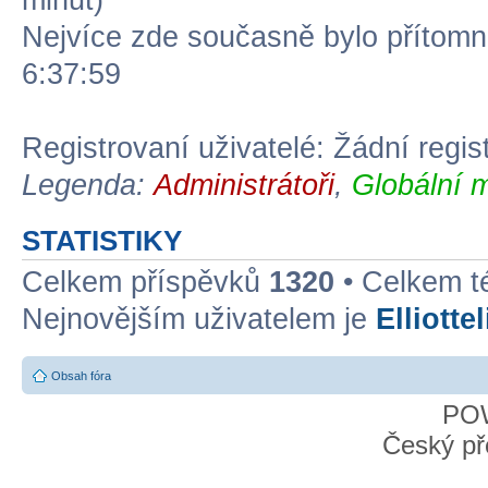
minut)
Nejvíce zde současně bylo přítom
6:37:59
Registrovaní uživatelé: Žádní regis
Legenda:
Administrátoři
,
Globální 
STATISTIKY
Celkem příspěvků
1320
• Celkem 
Nejnovějším uživatelem je
Elliotte
Obsah fóra
PO
Český př