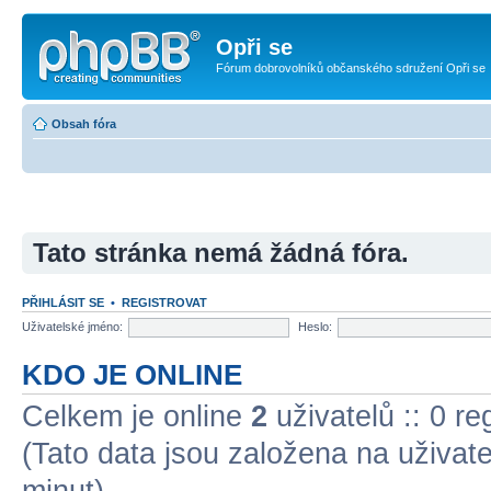
Opři se
Fórum dobrovolníků občanského sdružení Opři se
Obsah fóra
Tato stránka nemá žádná fóra.
PŘIHLÁSIT SE
•
REGISTROVAT
Uživatelské jméno:
Heslo:
KDO JE ONLINE
Celkem je online
2
uživatelů :: 0 r
(Tato data jsou založena na uživatel