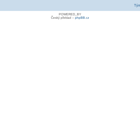
Tý
POWERED_BY
Český překlad –
phpBB.cz