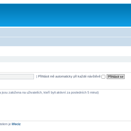
|
Přihlásit mě automaticky při každé návštěvě
jsou založena na uživatelích, kteří byli aktivní za posledních 5 minut)
telem je
lifeciz