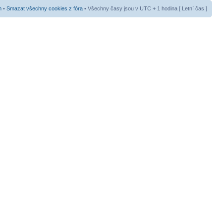
m
•
Smazat všechny cookies z fóra
• Všechny časy jsou v UTC + 1 hodina [ Letní čas ]