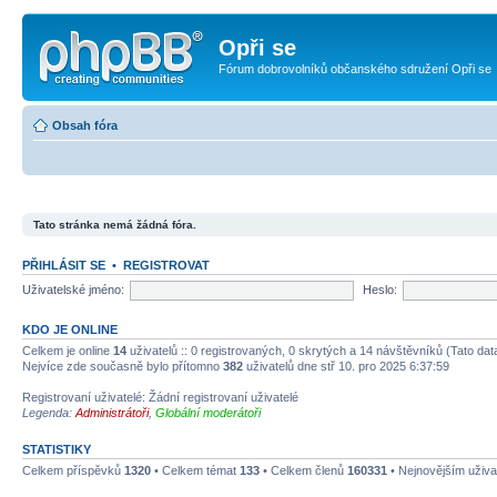
Opři se
Fórum dobrovolníků občanského sdružení Opři se
Obsah fóra
Tato stránka nemá žádná fóra.
PŘIHLÁSIT SE
•
REGISTROVAT
Uživatelské jméno:
Heslo:
KDO JE ONLINE
Celkem je online
14
uživatelů :: 0 registrovaných, 0 skrytých a 14 návštěvníků (Tato data 
Nejvíce zde současně bylo přítomno
382
uživatelů dne stř 10. pro 2025 6:37:59
Registrovaní uživatelé: Žádní registrovaní uživatelé
Legenda:
Administrátoři
,
Globální moderátoři
STATISTIKY
Celkem příspěvků
1320
• Celkem témat
133
• Celkem členů
160331
• Nejnovějším uživa