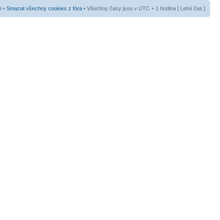
m
•
Smazat všechny cookies z fóra
• Všechny časy jsou v UTC + 1 hodina [ Letní čas ]