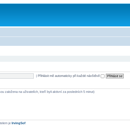
|
Přihlásit mě automaticky při každé návštěvě
ou založena na uživatelích, kteří byli aktivní za posledních 5 minut)
telem je
IrvingSof