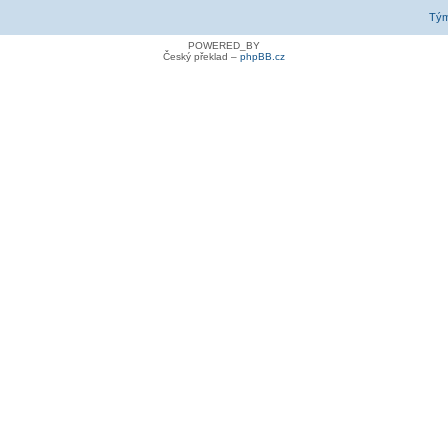
Tý
POWERED_BY
Český překlad –
phpBB.cz