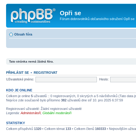
Opři se
Fórum dobrovolníků občanského sdružení Opři se
Obsah fóra
Tato stránka nemá žádná fóra.
PŘIHLÁSIT SE
•
REGISTROVAT
Uživatelské jméno:
Heslo:
KDO JE ONLINE
Celkem je online
5
uživatelů :: 0 registrovaných, 0 skrytých a 5 návštěvníků (Tato data js
Nejvíce zde současně bylo přítomno
382
uživatelů dne stř 10. pro 2025 6:37:59
Registrovaní uživatelé: Žádní registrovaní uživatelé
Legenda:
Administrátoři
,
Globální moderátoři
STATISTIKY
Celkem příspěvků
1320
• Celkem témat
133
• Celkem členů
160333
• Nejnovějším uživa