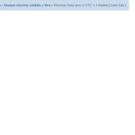
m
•
Smazat všechny cookies z fóra
• Všechny časy jsou v UTC + 1 hodina [ Letní čas ]