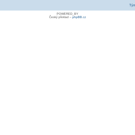
Tý
POWERED_BY
Český překlad –
phpBB.cz