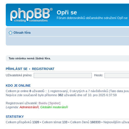
Opři se
Fórum dobrovolníků občanského sdružení Opři se
Obsah fóra
Tato stránka nemá žádná fóra.
PŘIHLÁSIT SE
•
REGISTROVAT
Uživatelské jméno:
Heslo:
KDO JE ONLINE
Celkem je online
8
uživatelů :: 1 registrovaný, 0 skrytých a 7 návštěvníků (Tato data jsou
Nejvíce zde současně bylo přítomno
382
uživatelů dne stř 10. pro 2025 6:37:59
Registrovaní uživatelé:
Baidu [Spider]
Legenda:
Administrátoři
,
Globální moderátoři
STATISTIKY
Celkem příspěvků
1320
• Celkem témat
133
• Celkem členů
160333
• Nejnovějším uživa