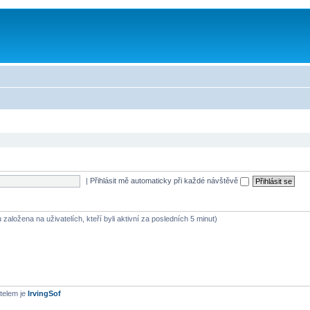
|
Přihlásit mě automaticky při každé návštěvě
 založena na uživatelích, kteří byli aktivní za posledních 5 minut)
telem je
IrvingSof