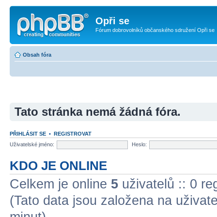
Opři se
Fórum dobrovolníků občanského sdružení Opři se
Obsah fóra
Tato stránka nemá žádná fóra.
PŘIHLÁSIT SE
•
REGISTROVAT
Uživatelské jméno:
Heslo:
KDO JE ONLINE
Celkem je online
5
uživatelů :: 0 r
(Tato data jsou založena na uživatel