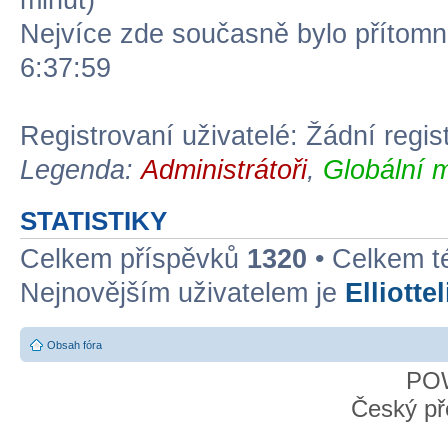
minut)
Nejvíce zde současně bylo přítom
6:37:59
Registrovaní uživatelé: Žádní regis
Legenda:
Administrátoři
,
Globální 
STATISTIKY
Celkem příspěvků
1320
• Celkem 
Nejnovějším uživatelem je
Elliotte
Obsah fóra
PO
Český př