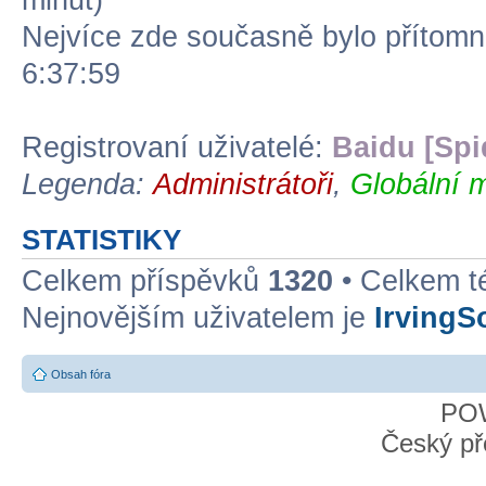
minut)
Nejvíce zde současně bylo přítom
6:37:59
Registrovaní uživatelé:
Baidu [Spi
Legenda:
Administrátoři
,
Globální 
STATISTIKY
Celkem příspěvků
1320
• Celkem 
Nejnovějším uživatelem je
IrvingS
Obsah fóra
PO
Český př