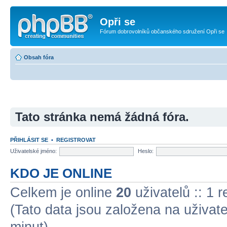
Opři se
Fórum dobrovolníků občanského sdružení Opři se
Obsah fóra
Tato stránka nemá žádná fóra.
PŘIHLÁSIT SE
•
REGISTROVAT
Uživatelské jméno:
Heslo:
KDO JE ONLINE
Celkem je online
20
uživatelů :: 1 
(Tato data jsou založena na uživatel