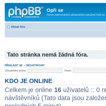
Opři se
Fórum dobrovolníků občanského sdružení Opři se
Obsah fóra
Tato stránka nemá žádná fóra.
PŘIHLÁSIT SE
•
REGISTROVAT
Uživatelské jméno:
Heslo:
KDO JE ONLINE
Celkem je online
16
uživatelů :: 0 
návštěvníků (Tato data jsou založena