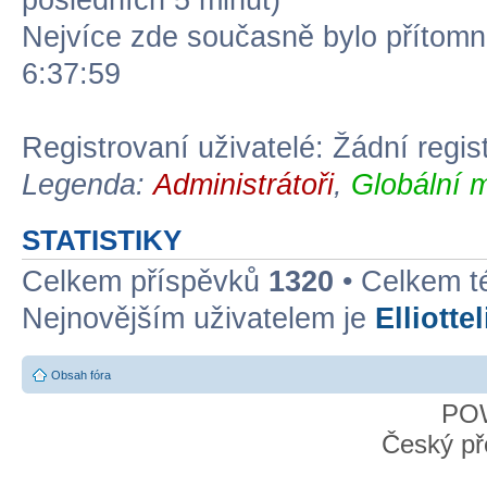
posledních 5 minut)
Nejvíce zde současně bylo přítom
6:37:59
Registrovaní uživatelé: Žádní regis
Legenda:
Administrátoři
,
Globální 
STATISTIKY
Celkem příspěvků
1320
• Celkem 
Nejnovějším uživatelem je
Elliotte
Obsah fóra
PO
Český př