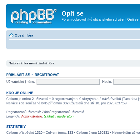
Opři se
Fórum dobrovolníků občanského sdružení Opři se
Obsah fóra
Tato stránka nemá žádná fóra.
PŘIHLÁSIT SE
•
REGISTROVAT
Uživatelské jméno:
Heslo:
KDO JE ONLINE
Celkem je online
2
uživatelů :: 0 registrovaných, 0 skrytých a 2 návštěvníků (Tato data js
Nejvíce zde současně bylo přítomno
382
uživatelů dne stř 10. pro 2025 6:37:59
Registrovaní uživatelé: Žádní registrovaní uživatelé
Legenda:
Administrátoři
,
Globální moderátoři
STATISTIKY
Celkem příspěvků
1320
• Celkem témat
133
• Celkem členů
160331
• Nejnovějším uživa