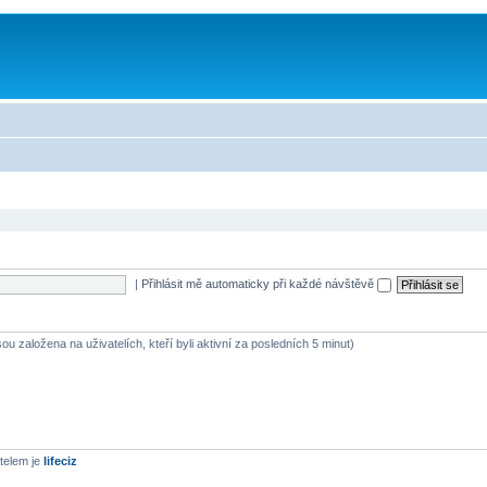
|
Přihlásit mě automaticky při každé návštěvě
ou založena na uživatelích, kteří byli aktivní za posledních 5 minut)
telem je
lifeciz