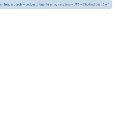
m
•
Smazat všechny cookies z fóra
• Všechny časy jsou v UTC + 1 hodina [ Letní čas ]