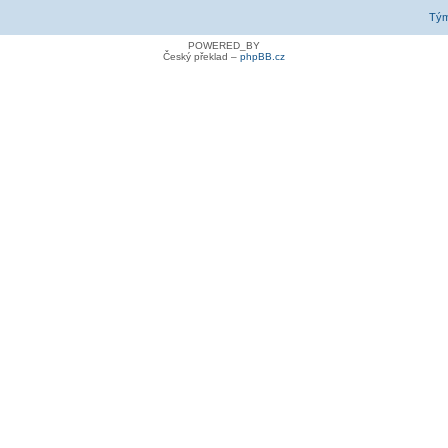
Tý
POWERED_BY
Český překlad –
phpBB.cz