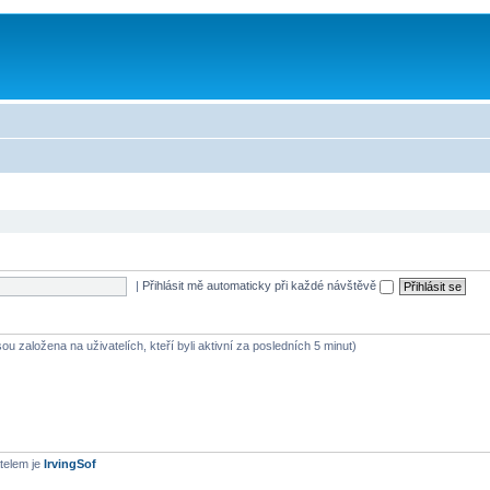
|
Přihlásit mě automaticky při každé návštěvě
ou založena na uživatelích, kteří byli aktivní za posledních 5 minut)
telem je
IrvingSof