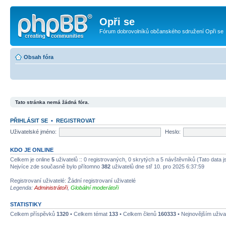
Opři se
Fórum dobrovolníků občanského sdružení Opři se
Obsah fóra
Tato stránka nemá žádná fóra.
PŘIHLÁSIT SE
•
REGISTROVAT
Uživatelské jméno:
Heslo:
KDO JE ONLINE
Celkem je online
5
uživatelů :: 0 registrovaných, 0 skrytých a 5 návštěvníků (Tato data js
Nejvíce zde současně bylo přítomno
382
uživatelů dne stř 10. pro 2025 6:37:59
Registrovaní uživatelé: Žádní registrovaní uživatelé
Legenda:
Administrátoři
,
Globální moderátoři
STATISTIKY
Celkem příspěvků
1320
• Celkem témat
133
• Celkem členů
160333
• Nejnovějším uživa