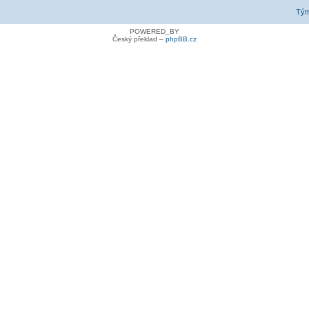
Tý
POWERED_BY
Český překlad –
phpBB.cz