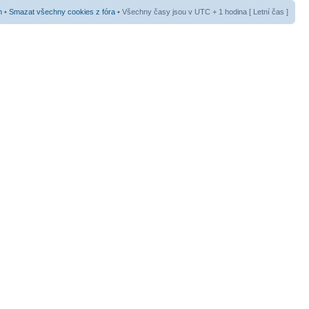
m
•
Smazat všechny cookies z fóra
• Všechny časy jsou v UTC + 1 hodina [ Letní čas ]