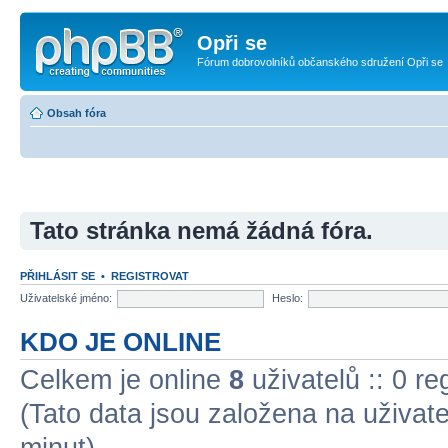
Opři se
Fórum dobrovolníků občanského sdružení Opři se
Obsah fóra
Tato stránka nemá žádná fóra.
PŘIHLÁSIT SE
•
REGISTROVAT
Uživatelské jméno:
Heslo:
KDO JE ONLINE
Celkem je online
8
uživatelů :: 0 r
(Tato data jsou založena na uživatel