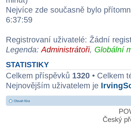
minut)
Nejvíce zde současně bylo přítom
6:37:59
Registrovaní uživatelé: Žádní regis
Legenda:
Administrátoři
,
Globální 
STATISTIKY
Celkem příspěvků
1320
• Celkem 
Nejnovějším uživatelem je
IrvingS
Obsah fóra
PO
Český př