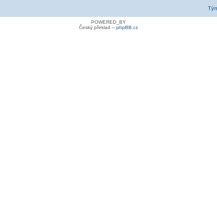
Tý
POWERED_BY
Český překlad –
phpBB.cz