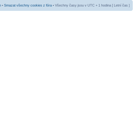
m
•
Smazat všechny cookies z fóra
• Všechny časy jsou v UTC + 1 hodina [ Letní čas ]