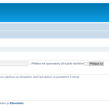
|
Přihlásit mě automaticky při každé návštěvě
ou založena na uživatelích, kteří byli aktivní za posledních 5 minut)
telem je
Elliottelido