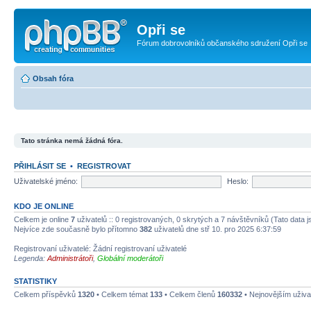
Opři se
Fórum dobrovolníků občanského sdružení Opři se
Obsah fóra
Tato stránka nemá žádná fóra.
PŘIHLÁSIT SE
•
REGISTROVAT
Uživatelské jméno:
Heslo:
KDO JE ONLINE
Celkem je online
7
uživatelů :: 0 registrovaných, 0 skrytých a 7 návštěvníků (Tato data js
Nejvíce zde současně bylo přítomno
382
uživatelů dne stř 10. pro 2025 6:37:59
Registrovaní uživatelé: Žádní registrovaní uživatelé
Legenda:
Administrátoři
,
Globální moderátoři
STATISTIKY
Celkem příspěvků
1320
• Celkem témat
133
• Celkem členů
160332
• Nejnovějším uživa