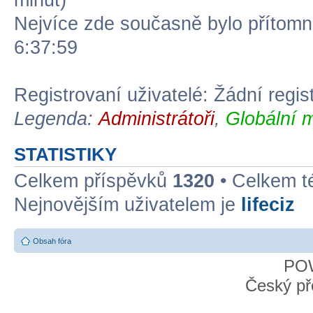
minut)
Nejvíce zde současně bylo přítom
6:37:59
Registrovaní uživatelé: Žádní regis
Legenda:
Administrátoři
,
Globální 
STATISTIKY
Celkem příspěvků
1320
• Celkem 
Nejnovějším uživatelem je
lifeciz
Obsah fóra
PO
Český př