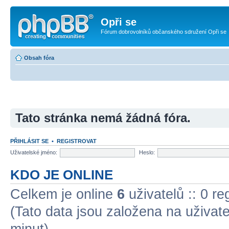
Opři se
Fórum dobrovolníků občanského sdružení Opři se
Obsah fóra
Tato stránka nemá žádná fóra.
PŘIHLÁSIT SE
•
REGISTROVAT
Uživatelské jméno:
Heslo:
KDO JE ONLINE
Celkem je online
6
uživatelů :: 0 r
(Tato data jsou založena na uživatel