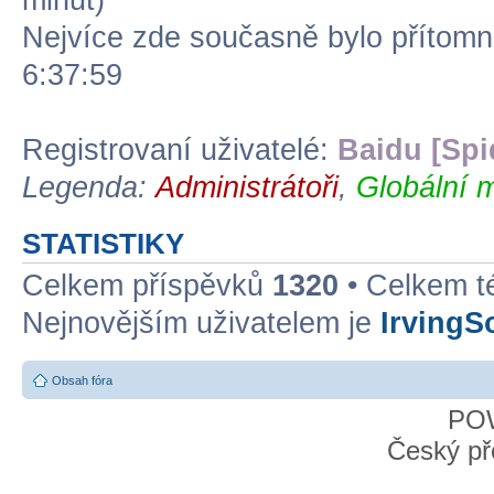
minut)
Nejvíce zde současně bylo přítom
6:37:59
Registrovaní uživatelé:
Baidu [Spi
Legenda:
Administrátoři
,
Globální 
STATISTIKY
Celkem příspěvků
1320
• Celkem 
Nejnovějším uživatelem je
IrvingS
Obsah fóra
PO
Český př