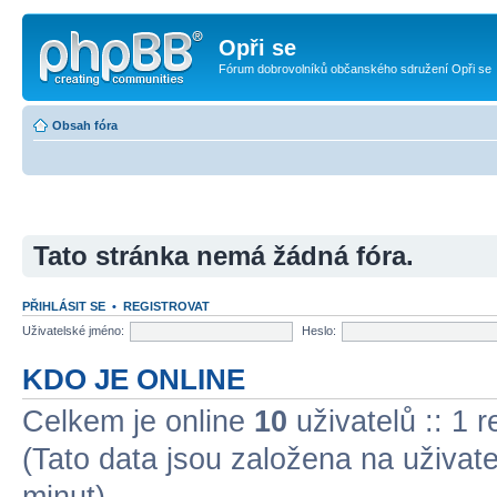
Opři se
Fórum dobrovolníků občanského sdružení Opři se
Obsah fóra
Tato stránka nemá žádná fóra.
PŘIHLÁSIT SE
•
REGISTROVAT
Uživatelské jméno:
Heslo:
KDO JE ONLINE
Celkem je online
10
uživatelů :: 1 
(Tato data jsou založena na uživatel