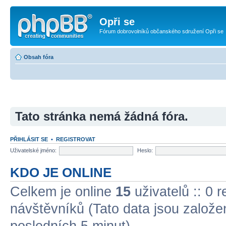
Opři se
Fórum dobrovolníků občanského sdružení Opři se
Obsah fóra
Tato stránka nemá žádná fóra.
PŘIHLÁSIT SE
•
REGISTROVAT
Uživatelské jméno:
Heslo:
KDO JE ONLINE
Celkem je online
15
uživatelů :: 0 
návštěvníků (Tato data jsou založena