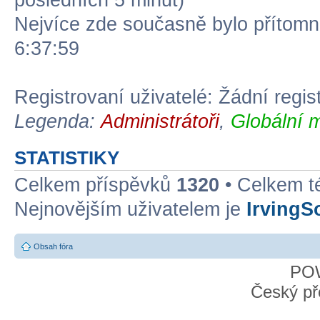
posledních 5 minut)
Nejvíce zde současně bylo přítom
6:37:59
Registrovaní uživatelé: Žádní regis
Legenda:
Administrátoři
,
Globální 
STATISTIKY
Celkem příspěvků
1320
• Celkem 
Nejnovějším uživatelem je
IrvingS
Obsah fóra
PO
Český př