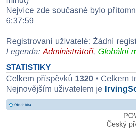
minut)
Nejvíce zde současně bylo přítom
6:37:59
Registrovaní uživatelé: Žádní regis
Legenda:
Administrátoři
,
Globální 
STATISTIKY
Celkem příspěvků
1320
• Celkem 
Nejnovějším uživatelem je
IrvingS
Obsah fóra
PO
Český př