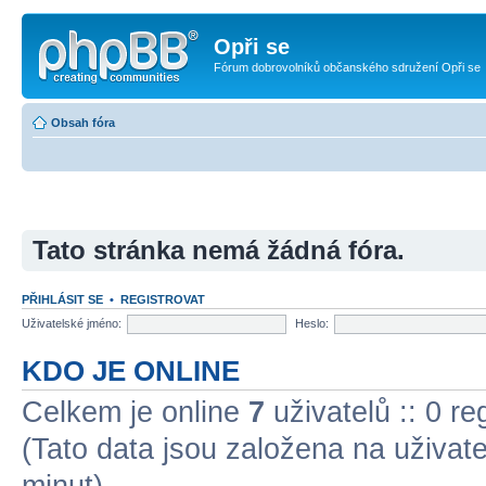
Opři se
Fórum dobrovolníků občanského sdružení Opři se
Obsah fóra
Tato stránka nemá žádná fóra.
PŘIHLÁSIT SE
•
REGISTROVAT
Uživatelské jméno:
Heslo:
KDO JE ONLINE
Celkem je online
7
uživatelů :: 0 r
(Tato data jsou založena na uživatel