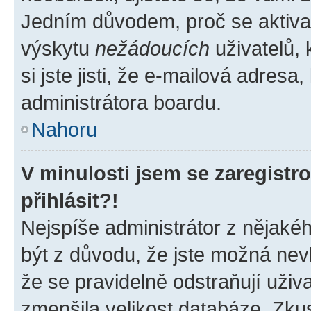
Jedním důvodem, proč se aktiva
výskytu
nežádoucích
uživatelů, 
si jste jisti, že e-mailová adresa,
administrátora boardu.
Nahoru
V minulosti jsem se zaregist
přihlásit?!
Nejspíše administrátor z nějaké
být z důvodu, že jste možná nevl
že se pravidelně odstraňují uživa
zmenšila velikost databáze. Zkus