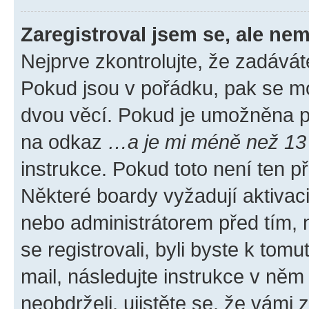
Zaregistroval jsem se, ale nem
Nejprve zkontrolujte, že zadávát
Pokud jsou v pořádku, pak se mo
dvou věcí. Pokud je umožněna pod
na odkaz
…a je mi méně než 13 
instrukce. Pokud toto není ten p
Některé boardy vyžadují aktivac
nebo administrátorem před tím, n
se registrovali, byli byste k tom
mail, následujte instrukce v něm
neobdrželi, ujistěte se, že vámi