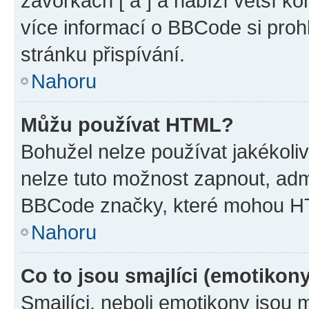
závorkách [ a ] a nabízí větší ko
více informací o BBCode si proh
stránku přispívání.
Nahoru
Můžu používat HTML?
Bohužel nelze používat jakékoli
nelze tuto možnost zapnout, adm
BBCode značky, které mohou HT
Nahoru
Co to jsou smajlíci (emotikon
Smajlíci, neboli emotikony jsou 