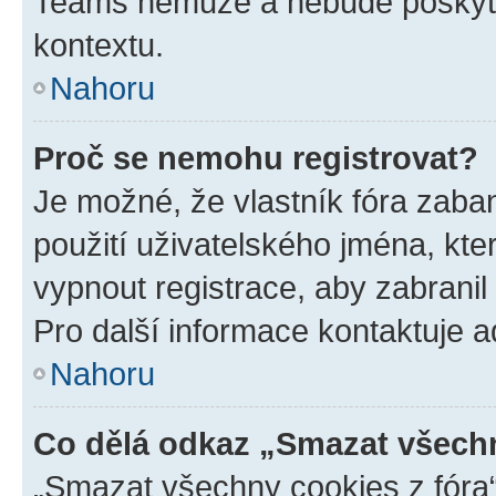
Teams nemůže a nebude poskyto
kontextu.
Nahoru
Proč se nemohu registrovat?
Je možné, že vlastník fóra zaba
použití uživatelského jména, které
vypnout registrace, aby zabrani
Pro další informace kontaktuje ad
Nahoru
Co dělá odkaz „Smazat všechn
„Smazat všechny cookies z fóra“