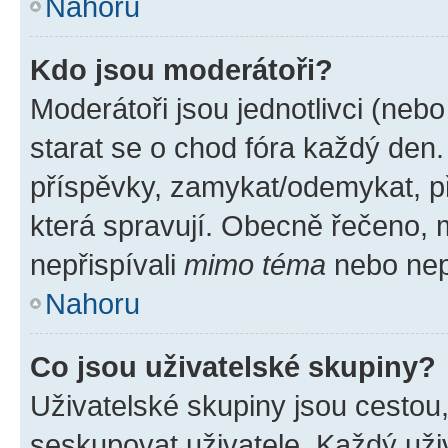
Nahoru
Kdo jsou moderátoři?
Moderátoři jsou jednotlivci (nebo 
starat se o chod fóra každý den
příspěvky, zamykat/odemykat, p
která spravují. Obecně řečeno, m
nepřispívali
mimo téma
nebo nepř
Nahoru
Co jsou uživatelské skupiny?
Uživatelské skupiny jsou cestou
seskupovat uživatele. Každý uživ