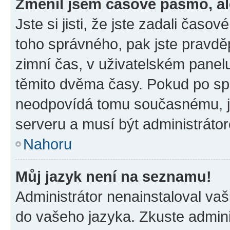
Změnil jsem časové pásmo, ale
Jste si jisti, že jste zadali časo
toho správného, pak jste pravdě
zimní čas, v uživatelském pane
těmito dvěma časy. Pokud po s
neodpovídá tomu současnému, j
serveru a musí být administráto
Nahoru
Můj jazyk není na seznamu!
Administrátor nenainstaloval vaši
do vašeho jazyka. Zkuste admini