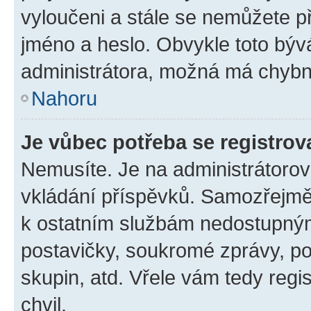
vyloučeni a stále se nemůžete při
jméno a heslo. Obvykle toto býv
administrátora, možná má chybn
Nahoru
Je vůbec potřeba se registrov
Nemusíte. Je na administrátorovi 
vkládání příspěvků. Samozřejmě,
k ostatním službám nedostupný
postavičky, soukromé zprávy, pos
skupin, atd. Vřele vám tedy regi
chvil.