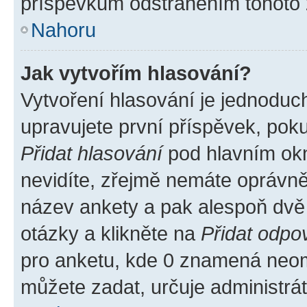
příspěvkům odstraněním tohoto z
Nahoru
Jak vytvořím hlasování?
Vytvoření hlasování je jednoduc
upravujete první příspěvek, poku
Přidat hlasování
pod hlavním okn
nevidíte, zřejmě nemáte oprávněn
název ankety a pak alespoň dvě
otázky a klikněte na
Přidat odpo
pro anketu, kde 0 znamená neom
můžete zadat, určuje administrá