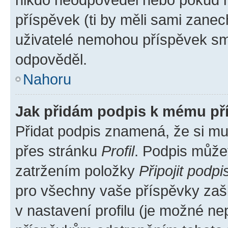
příspěvek (ti by měli sami zanec
uživatelé nemohou příspěvek sma
odpověděl.
Nahoru
Jak přidám podpis k mému př
Přidat podpis znamená, že si mus
přes stránku
Profil
. Podpis může
zatržením položky
Připojit podpi
pro všechny vaše příspěvky zašk
v nastavení profilu (je možné n