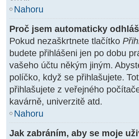
Nahoru
Proč jsem automaticky odhlá
Pokud nezaškrtnete tlačítko
Přih
budete přihlášeni jen po dobu pr
vašeho účtu někým jiným. Abyste 
políčko, když se přihlašujete. 
přihlašujete z veřejného počítač
kavárně, univerzitě atd.
Nahoru
Jak zabráním, aby se moje už