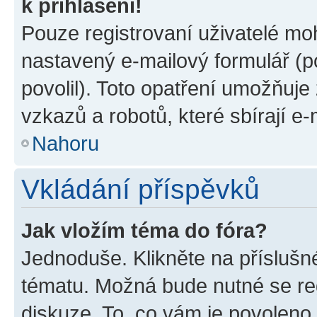
k přihlášení!
Pouze registrovaní uživatelé moh
nastavený e-mailový formulář (p
povolil). Toto opatření umožňuj
vzkazů a robotů, které sbírají e
Nahoru
Vkládání příspěvků
Jak vložím téma do fóra?
Jednoduše. Klikněte na příslušn
tématu. Možná bude nutné se reg
diskuze. To, co vám je povoleno