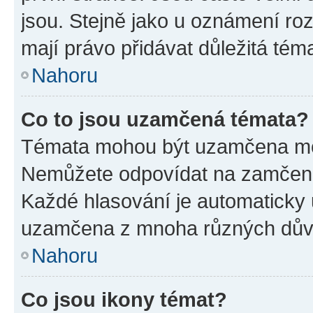
jsou. Stejně jako u oznámení rozh
mají právo přidávat důležitá tém
Nahoru
Co to jsou uzamčená témata?
Témata mohou být uzamčena mo
Nemůžete odpovídat na zamčená 
Každé hlasování je automatick
uzamčena z mnoha různých dův
Nahoru
Co jsou ikony témat?