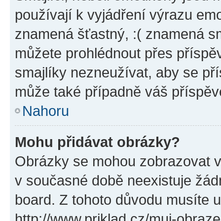
používají k vyjádření výrazu emo
znamená šťastný, :( znamená sm
můžete prohlédnout přes příspěv
smajlíky nezneužívat, aby se př
může také případně váš příspěv
Nahoru
Mohu přidávat obrázky?
Obrázky se mohou zobrazovat ve
v současné době neexistuje žád
board. Z tohoto důvodu musíte u
http://www.priklad.cz/muj-obraz