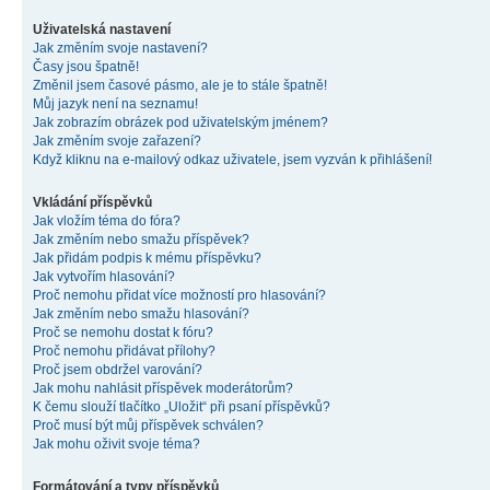
Uživatelská nastavení
Jak změním svoje nastavení?
Časy jsou špatně!
Změnil jsem časové pásmo, ale je to stále špatně!
Můj jazyk není na seznamu!
Jak zobrazím obrázek pod uživatelským jménem?
Jak změním svoje zařazení?
Když kliknu na e-mailový odkaz uživatele, jsem vyzván k přihlášení!
Vkládání příspěvků
Jak vložím téma do fóra?
Jak změním nebo smažu příspěvek?
Jak přidám podpis k mému příspěvku?
Jak vytvořím hlasování?
Proč nemohu přidat více možností pro hlasování?
Jak změním nebo smažu hlasování?
Proč se nemohu dostat k fóru?
Proč nemohu přidávat přílohy?
Proč jsem obdržel varování?
Jak mohu nahlásit příspěvek moderátorům?
K čemu slouží tlačítko „Uložit“ při psaní příspěvků?
Proč musí být můj příspěvek schválen?
Jak mohu oživit svoje téma?
Formátování a typy příspěvků