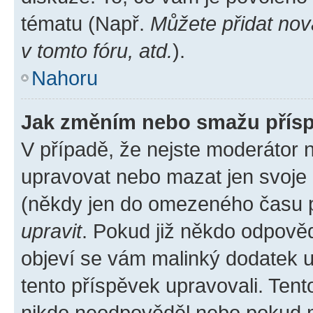
tématu (Např.
Můžete přidat nov
v tomto fóru, atd.
).
Nahoru
Jak změním nebo smažu přís
V případě, že nejste moderátor 
upravovat nebo mazat jen svoje 
(někdy jen do omezeného času po
upravit
. Pokud již někdo odpověd
objeví se vám malinký dodatek u 
tento příspěvek upravovali. Ten
nikdo neodpověděl nebo pokud mo