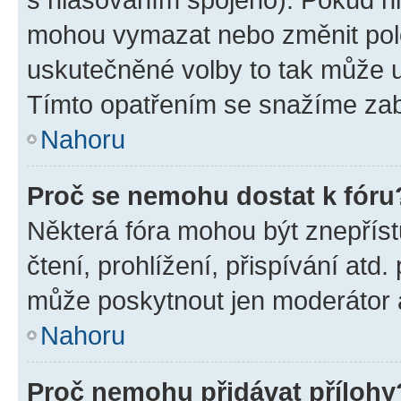
mohou vymazat nebo změnit polož
uskutečněné volby to tak může uč
Tímto opatřením se snažíme zabr
Nahoru
Proč se nemohu dostat k fóru
Některá fóra mohou být znepříst
čtení, prohlížení, přispívání atd.
může poskytnout jen moderátor a 
Nahoru
Proč nemohu přidávat přílohy