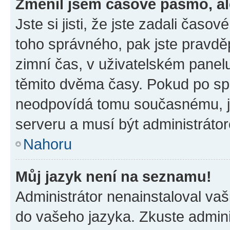
Změnil jsem časové pásmo, ale
Jste si jisti, že jste zadali časo
toho správného, pak jste pravdě
zimní čas, v uživatelském pane
těmito dvěma časy. Pokud po s
neodpovídá tomu současnému, j
serveru a musí být administráto
Nahoru
Můj jazyk není na seznamu!
Administrátor nenainstaloval vaši
do vašeho jazyka. Zkuste admini