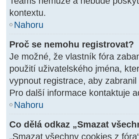
Teams nemůže a nebude poskyto
kontextu.
Nahoru
Proč se nemohu registrovat?
Je možné, že vlastník fóra zaba
použití uživatelského jména, které
vypnout registrace, aby zabrani
Pro další informace kontaktuje ad
Nahoru
Co dělá odkaz „Smazat všechn
„Smazat všechny cookies z fóra“