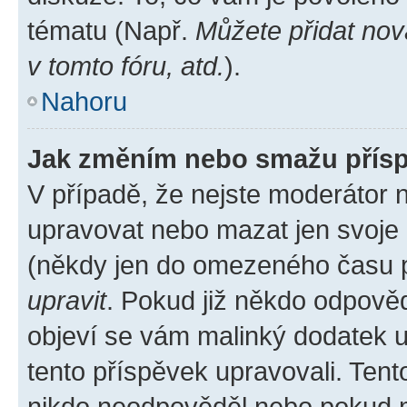
tématu (Např.
Můžete přidat nov
v tomto fóru, atd.
).
Nahoru
Jak změním nebo smažu přís
V případě, že nejste moderátor 
upravovat nebo mazat jen svoje 
(někdy jen do omezeného času po
upravit
. Pokud již někdo odpověd
objeví se vám malinký dodatek u 
tento příspěvek upravovali. Ten
nikdo neodpověděl nebo pokud mo