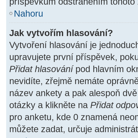
příspěvkům odstraněním tohoto z
Nahoru
Jak vytvořím hlasování?
Vytvoření hlasování je jednoduc
upravujete první příspěvek, poku
Přidat hlasování
pod hlavním okn
nevidíte, zřejmě nemáte oprávněn
název ankety a pak alespoň dvě
otázky a klikněte na
Přidat odpo
pro anketu, kde 0 znamená neom
můžete zadat, určuje administrá