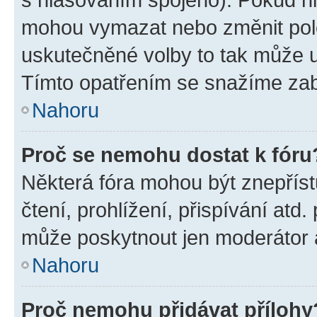
mohou vymazat nebo změnit polož
uskutečněné volby to tak může uč
Tímto opatřením se snažíme zabr
Nahoru
Proč se nemohu dostat k fóru
Některá fóra mohou být znepříst
čtení, prohlížení, přispívání atd.
může poskytnout jen moderátor a 
Nahoru
Proč nemohu přidávat přílohy