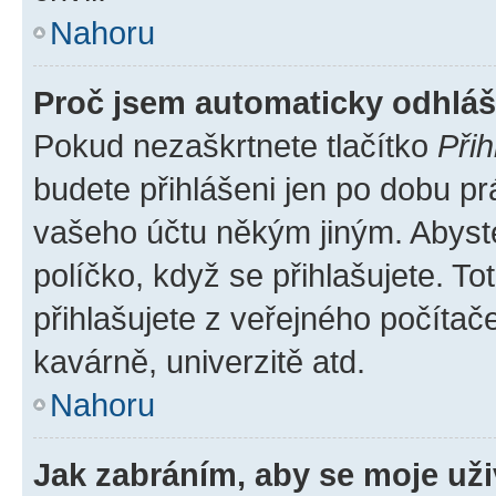
Nahoru
Proč jsem automaticky odhlá
Pokud nezaškrtnete tlačítko
Přih
budete přihlášeni jen po dobu pr
vašeho účtu někým jiným. Abyste 
políčko, když se přihlašujete. 
přihlašujete z veřejného počítač
kavárně, univerzitě atd.
Nahoru
Jak zabráním, aby se moje už