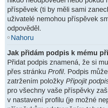
příspěvek (ti by měli sami zanec
uživatelé nemohou příspěvek sma
odpověděl.
Nahoru
Jak přidám podpis k mému př
Přidat podpis znamená, že si mus
přes stránku
Profil
. Podpis může
zatržením položky
Připojit podpi
pro všechny vaše příspěvky zašk
v nastavení profilu (je možné n