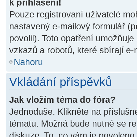
k přihlášení!
Pouze registrovaní uživatelé moh
nastavený e-mailový formulář (p
povolil). Toto opatření umožňuj
vzkazů a robotů, které sbírají e
Nahoru
Vkládání příspěvků
Jak vložím téma do fóra?
Jednoduše. Klikněte na příslušn
tématu. Možná bude nutné se reg
diskuze. To, co vám je povoleno