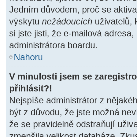
Jedním důvodem, proč se aktiva
výskytu
nežádoucích
uživatelů, 
si jste jisti, že e-mailová adresa,
administrátora boardu.
Nahoru
V minulosti jsem se zaregist
přihlásit?!
Nejspíše administrátor z nějaké
být z důvodu, že jste možná nevl
že se pravidelně odstraňují uživa
zmenšila velikost databáze. Zkus