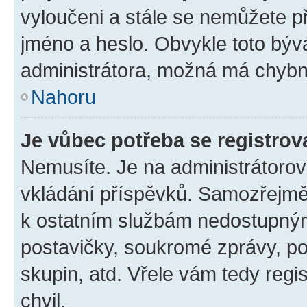
vyloučeni a stále se nemůžete při
jméno a heslo. Obvykle toto býv
administrátora, možná má chybn
Nahoru
Je vůbec potřeba se registrov
Nemusíte. Je na administrátorovi 
vkládání příspěvků. Samozřejmě,
k ostatním službám nedostupný
postavičky, soukromé zprávy, pos
skupin, atd. Vřele vám tedy regi
chvil.