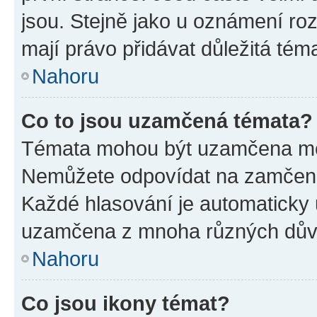
jsou. Stejně jako u oznámení rozh
mají právo přidávat důležitá tém
Nahoru
Co to jsou uzamčená témata?
Témata mohou být uzamčena mo
Nemůžete odpovídat na zamčená 
Každé hlasování je automatick
uzamčena z mnoha různých dův
Nahoru
Co jsou ikony témat?