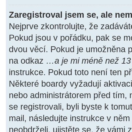
Zaregistroval jsem se, ale nem
Nejprve zkontrolujte, že zadávát
Pokud jsou v pořádku, pak se mo
dvou věcí. Pokud je umožněna pod
na odkaz
…a je mi méně než 13 
instrukce. Pokud toto není ten p
Některé boardy vyžadují aktivac
nebo administrátorem před tím, n
se registrovali, byli byste k tom
mail, následujte instrukce v něm
neobdrželi, ujistěte se, že vámi