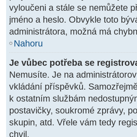
vyloučeni a stále se nemůžete při
jméno a heslo. Obvykle toto býv
administrátora, možná má chybn
Nahoru
Je vůbec potřeba se registrov
Nemusíte. Je na administrátorovi 
vkládání příspěvků. Samozřejmě,
k ostatním službám nedostupný
postavičky, soukromé zprávy, pos
skupin, atd. Vřele vám tedy regi
chvil.