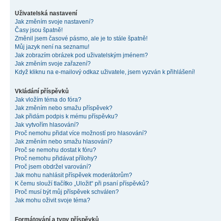
Uživatelská nastavení
Jak změním svoje nastavení?
Časy jsou špatně!
Změnil jsem časové pásmo, ale je to stále špatně!
Můj jazyk není na seznamu!
Jak zobrazím obrázek pod uživatelským jménem?
Jak změním svoje zařazení?
Když kliknu na e-mailový odkaz uživatele, jsem vyzván k přihlášení!
Vkládání příspěvků
Jak vložím téma do fóra?
Jak změním nebo smažu příspěvek?
Jak přidám podpis k mému příspěvku?
Jak vytvořím hlasování?
Proč nemohu přidat více možností pro hlasování?
Jak změním nebo smažu hlasování?
Proč se nemohu dostat k fóru?
Proč nemohu přidávat přílohy?
Proč jsem obdržel varování?
Jak mohu nahlásit příspěvek moderátorům?
K čemu slouží tlačítko „Uložit“ při psaní příspěvků?
Proč musí být můj příspěvek schválen?
Jak mohu oživit svoje téma?
Formátování a typy příspěvků