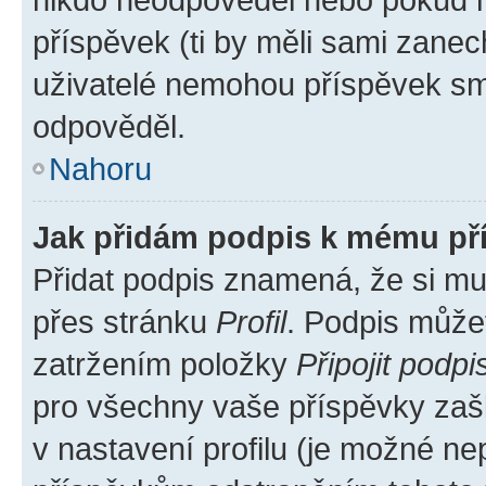
příspěvek (ti by měli sami zanec
uživatelé nemohou příspěvek sma
odpověděl.
Nahoru
Jak přidám podpis k mému př
Přidat podpis znamená, že si mus
přes stránku
Profil
. Podpis může
zatržením položky
Připojit podpi
pro všechny vaše příspěvky zašk
v nastavení profilu (je možné n