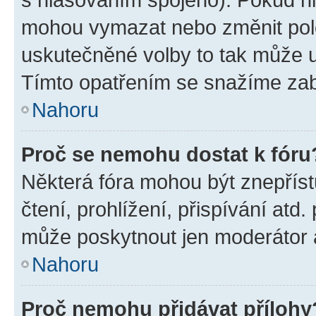
mohou vymazat nebo změnit polož
uskutečněné volby to tak může uč
Tímto opatřením se snažíme zabr
Nahoru
Proč se nemohu dostat k fóru
Některá fóra mohou být znepříst
čtení, prohlížení, přispívání atd.
může poskytnout jen moderátor a 
Nahoru
Proč nemohu přidávat přílohy