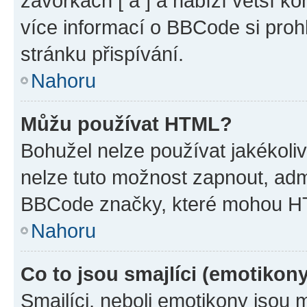
závorkách [ a ] a nabízí větší ko
více informací o BBCode si proh
stránku přispívání.
Nahoru
Můžu používat HTML?
Bohužel nelze používat jakékoli
nelze tuto možnost zapnout, adm
BBCode značky, které mohou HT
Nahoru
Co to jsou smajlíci (emotikon
Smajlíci, neboli emotikony jsou 