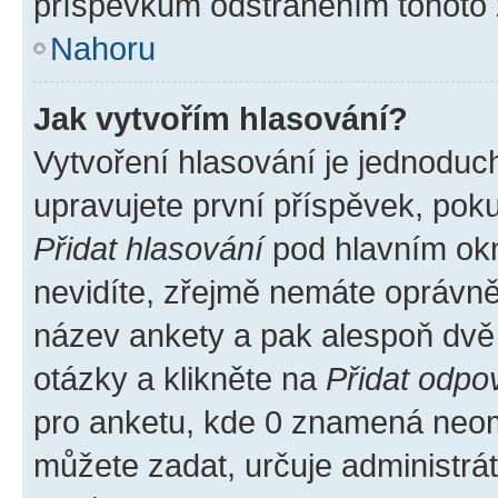
příspěvkům odstraněním tohoto z
Nahoru
Jak vytvořím hlasování?
Vytvoření hlasování je jednoduc
upravujete první příspěvek, poku
Přidat hlasování
pod hlavním okn
nevidíte, zřejmě nemáte oprávněn
název ankety a pak alespoň dvě
otázky a klikněte na
Přidat odpo
pro anketu, kde 0 znamená neom
můžete zadat, určuje administrá