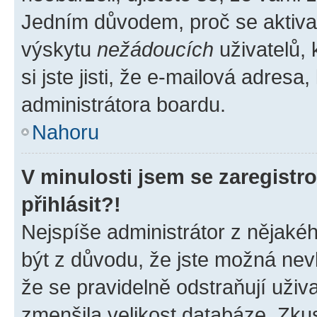
Jedním důvodem, proč se aktiva
výskytu
nežádoucích
uživatelů, 
si jste jisti, že e-mailová adresa,
administrátora boardu.
Nahoru
V minulosti jsem se zaregist
přihlásit?!
Nejspíše administrátor z nějaké
být z důvodu, že jste možná nevl
že se pravidelně odstraňují uživa
zmenšila velikost databáze. Zkus