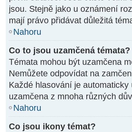
jsou. Stejně jako u oznámení rozh
mají právo přidávat důležitá tém
Nahoru
Co to jsou uzamčená témata?
Témata mohou být uzamčena mo
Nemůžete odpovídat na zamčená 
Každé hlasování je automatick
uzamčena z mnoha různých dův
Nahoru
Co jsou ikony témat?