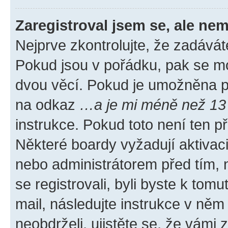
Zaregistroval jsem se, ale nem
Nejprve zkontrolujte, že zadávát
Pokud jsou v pořádku, pak se mo
dvou věcí. Pokud je umožněna pod
na odkaz
…a je mi méně než 13 
instrukce. Pokud toto není ten p
Některé boardy vyžadují aktivac
nebo administrátorem před tím, n
se registrovali, byli byste k tom
mail, následujte instrukce v něm
neobdrželi, ujistěte se, že vámi