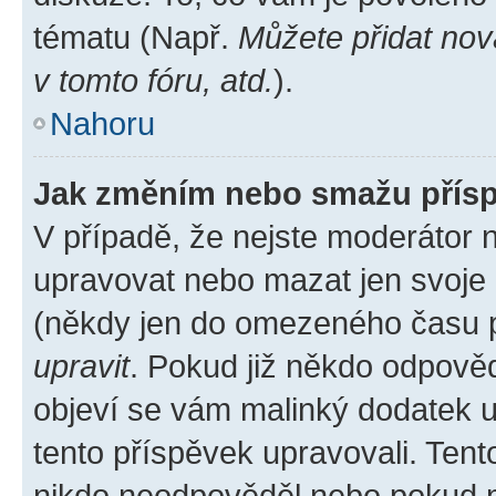
tématu (Např.
Můžete přidat nov
v tomto fóru, atd.
).
Nahoru
Jak změním nebo smažu přís
V případě, že nejste moderátor 
upravovat nebo mazat jen svoje 
(někdy jen do omezeného času po
upravit
. Pokud již někdo odpověd
objeví se vám malinký dodatek u 
tento příspěvek upravovali. Ten
nikdo neodpověděl nebo pokud mo