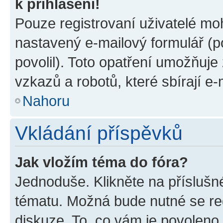
k přihlášení!
Pouze registrovaní uživatelé moh
nastavený e-mailový formulář (p
povolil). Toto opatření umožňuj
vzkazů a robotů, které sbírají e
Nahoru
Vkládání příspěvků
Jak vložím téma do fóra?
Jednoduše. Klikněte na příslušn
tématu. Možná bude nutné se reg
diskuze. To, co vám je povoleno