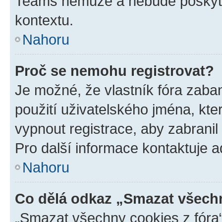
Teams nemůže a nebude poskyto
kontextu.
Nahoru
Proč se nemohu registrovat?
Je možné, že vlastník fóra zaba
použití uživatelského jména, které
vypnout registrace, aby zabrani
Pro další informace kontaktuje ad
Nahoru
Co dělá odkaz „Smazat všechn
„Smazat všechny cookies z fóra“