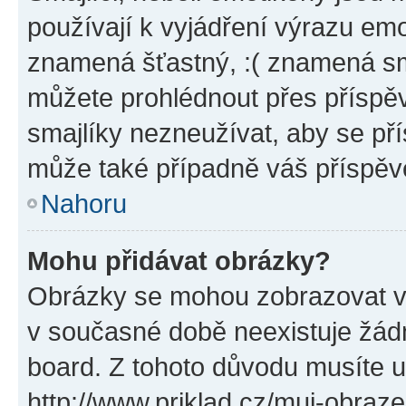
používají k vyjádření výrazu emo
znamená šťastný, :( znamená sm
můžete prohlédnout přes příspěv
smajlíky nezneužívat, aby se př
může také případně váš příspěv
Nahoru
Mohu přidávat obrázky?
Obrázky se mohou zobrazovat ve
v současné době neexistuje žád
board. Z tohoto důvodu musíte u
http://www.priklad.cz/muj-obraz