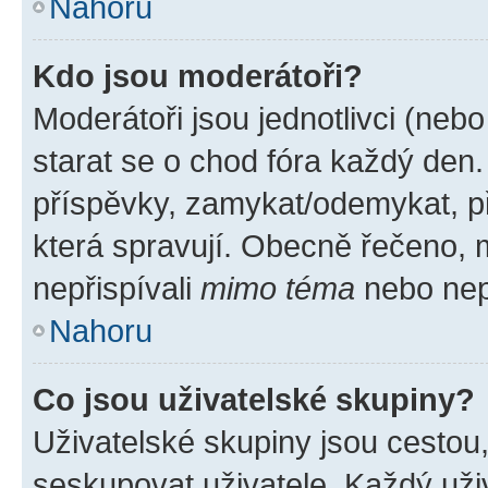
Nahoru
Kdo jsou moderátoři?
Moderátoři jsou jednotlivci (nebo 
starat se o chod fóra každý den
příspěvky, zamykat/odemykat, p
která spravují. Obecně řečeno, m
nepřispívali
mimo téma
nebo nepř
Nahoru
Co jsou uživatelské skupiny?
Uživatelské skupiny jsou cestou
seskupovat uživatele. Každý uživ