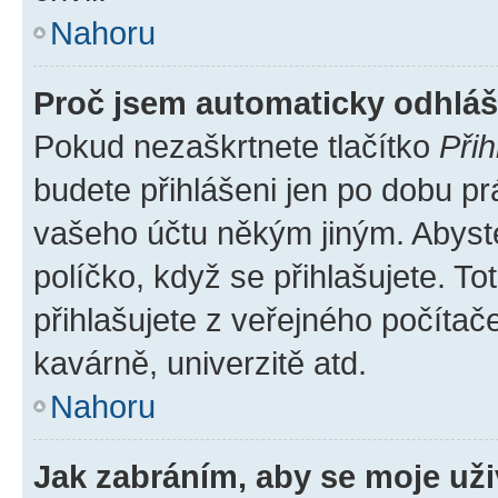
Nahoru
Proč jsem automaticky odhlá
Pokud nezaškrtnete tlačítko
Přih
budete přihlášeni jen po dobu pr
vašeho účtu někým jiným. Abyste 
políčko, když se přihlašujete. 
přihlašujete z veřejného počítač
kavárně, univerzitě atd.
Nahoru
Jak zabráním, aby se moje už