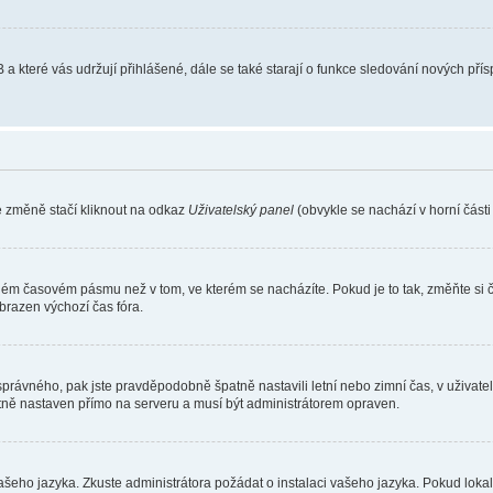
 a které vás udržují přihlášené, dále se také starají o funkce sledování nových př
e změně stačí kliknout na odkaz
Uživatelský panel
(obvykle se nachází v horní část
iném časovém pásmu než v tom, ve kterém se nacházíte. Pokud je to tak, změňte si 
brazen výchozí čas fóra.
toho správného, pak jste pravděpodobně špatně nastavili letní nebo zimní čas, v už
ě nastaven přímo na serveru a musí být administrátorem opraven.
vašeho jazyka. Zkuste administrátora požádat o instalaci vašeho jazyka. Pokud loka