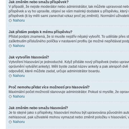
Jak změním nebo smažu příspěvek?
V případě, že nejste moderátor nebo administrátor, tak můžete upravovat neb
příspěvek a vy ho upravíte, objeví se vám malinký dodatek u příspěvku, který
příspěvek (ti by měli sami zanechat vzkaz proč jej změnili). Normální uživa
Nahoru
Jak přidám podpis k mému příspěvku?
Přidat podpis znamená, že si musíte nejdřív nějaký vytvořit. To uděláte přes 
zaškrtnutím příslušného políčka v nastavení profilu (je možné nepřidávat po
Nahoru
Jak vytvořím hlasování?
Vytvoření hlasování je jednoduché. Když přidáte nový příspěvek (nebo upravuj
oprávnění vytvářet ankety). Měli byste zadat název ankety a pak alespoň dv
odpovědí, které můžete zadat, určuje administrátor boardu.
Nahoru
Proč nemohu přidat více možností pro hlasování?
Maximální počet možností stanovuje administrátor. Pokud si myslíte, že opravd
Nahoru
Jak změním nebo smažu hlasování?
Je to stejné jako s příspěvky, hlasování mohou být upravována původním aut
nehlasoval, pak uživatelé mohou vymazat nebo změnit položku v hlasování, v 
Nahoru