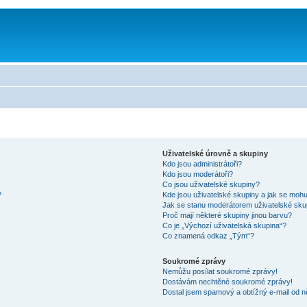
Uživatelské úrovně a skupiny
Kdo jsou administrátoři?
Kdo jsou moderátoři?
Co jsou uživatelské skupiny?
?
Kde jsou uživatelské skupiny a jak se mohu
Jak se stanu moderátorem uživatelské sku
Proč mají některé skupiny jinou barvu?
Co je „Výchozí uživatelská skupina“?
Co znamená odkaz „Tým“?
Soukromé zprávy
Nemůžu posílat soukromé zprávy!
Dostávám nechtěné soukromé zprávy!
Dostal jsem spamový a obtížný e-mail od n