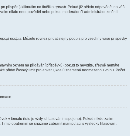
o přispění) kliknutím na tlačítko
upravit
. Pokud již někdo odpověděl na váš
ud zatím nikdo neodpověděl nebo pokud moderátor či administrátor změnili
řipojit podpis
. Můžete rovněž přidat stejný podpis pro všechny vaše příspěvky
lavním oknem na přidávání příspěvků (pokud to nevidíte, zřejmě nemáte
také přidat časový limit pro anketu, kde 0 znamená neomezenou volbu. Počet
formace.
vek v tématu (toto je vždy s hlasováním spojeno). Pokud nikdo zatím
. Tímto opatřením se snažíme zabránit manipulaci s výsledky hlasování.