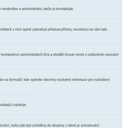
 moderátor a administrátor, takže je kontaktujte.
ěkteré z nich úplně zabraňují přidávat přílohy, nezobrazí se vám tato
ně v kompetenci administrátorů fóra a phpBB Group nemá s vydáváním varování
ede na formulář, kde vyplníte všechny nezbytné informace pro nahlášení
vídající nástroje.
vání, nebo jste byli umístěny do skupiny, u které je schvalování