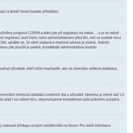
trukcí a téměř ihned budete přihlášeni.
ožněna podpora COPPA a klikli jste při registraci na odkaz
…a je mi méně
ých registrací, buď Vámi, nebo administrátorem před tím, než se budete moci
rželi, ujistěte se, že vámi zadaná e-mailová adresa je platná. Jedním
terou jste použili je platná, kontaktujte administrátora boardu.
ňují uživatelé, kteří ničím nepřispěli, aby se zmenšila velikost databáze.
tencionální možnost ukládání osobních dat o uživateli, kterému je méně než 13
i toto platí i na vašem fóru, doporučujeme kontaktovat vaše právního poradce,
aby zabranil přístupu nových návštěvníků na fórum. Pro další informace