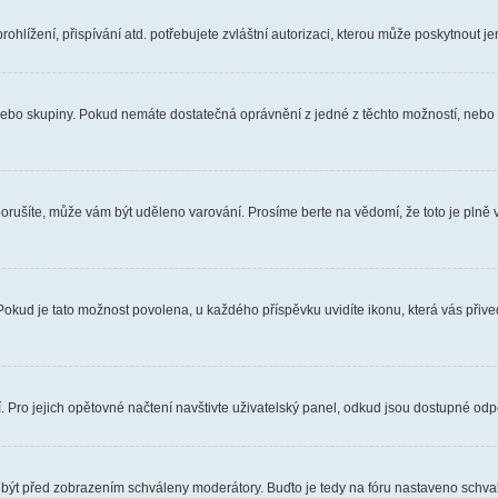
hlížení, přispívání atd. potřebujete zvláštní autorizaci, kterou může poskytnout jen
, nebo skupiny. Pokud nemáte dostatečná oprávnění z jedné z těchto možností, nebo n
e porušíte, může vám být uděleno varování. Prosíme berte na vědomí, že toto je pl
 Pokud je tato možnost povolena, u každého příspěvku uvidíte ikonu, která vás přiv
Pro jejich opětovné načtení navštivte uživatelský panel, odkud jsou dostupné odpo
 být před zobrazením schváleny moderátory. Buďto je tedy na fóru nastaveno schvalo