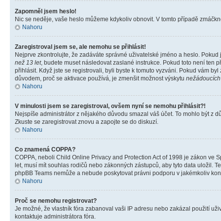
Zapomněl jsem heslo!
Nic se neděje, vaše heslo můžeme kdykoliv obnovit. V tomto případě zmáčknět
Nahoru
Zaregistroval jsem se, ale nemohu se přihlásit!
Nejprve zkontrolujte, že zadáváte správné uživatelské jméno a heslo. Pokud 
než 13 let
, budete muset následovat zaslané instrukce. Pokud toto není ten p
přihlásit. Když jste se registrovali, byli byste k tomuto vyzváni. Pokud vám b
důvodem, proč se aktivace používá, je zmenšit možnost výskytu
nežádoucích
Nahoru
V minulosti jsem se zaregistroval, ovšem nyní se nemohu přihlásit?!
Nejspíše administrátor z nějakého důvodu smazal váš účet. To mohlo být z důvo
Zkuste se zaregistrovat znovu a zapojte se do diskuzí.
Nahoru
Co znamená COPPA?
COPPA, neboli Child Online Privacy and Protection Act of 1998 je zákon ve Sp
let, musí mít souhlas rodičů nebo zákonných zástupců, aby tyto data uložil. Te
phpBB Teams nemůže a nebude poskytovat právni podporu v jakémkoliv kont
Nahoru
Proč se nemohu registrovat?
Je možné, že vlastník fóra zabanoval vaši IP adresu nebo zakázal použití uživ
kontaktuje administrátora fóra.