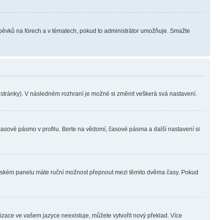
íspěvků na fórech a v tématech, pokud to administrátor umožňuje. Smažte
i stránky). V následném rozhraní je možné si změnit veškerá svá nastavení.
časové pásmo v profilu. Berte na vědomí, časové pásma a další nastavení si
ivatelském panelu máte ruční možnost přepnout mezi těmito dvěma časy. Pokud
lizace ve vašem jazyce neexistuje, můžete vytvořit nový překlad. Více