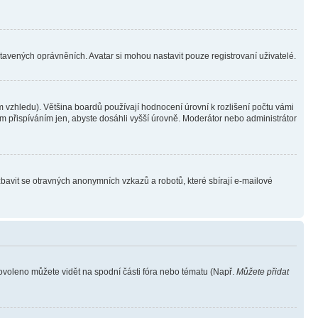
stavených oprávněních. Avatar si mohou nastavit pouze registrovaní uživatelé.
 vzhledu). Většina boardů používají hodnocení úrovní k rozlišení počtu vámi
ým přispíváním jen, abyste dosáhli vyšší úrovně. Moderátor nebo administrátor
zbavit se otravných anonymních vzkazů a robotů, které sbírají e-mailové
povoleno můžete vidět na spodní části fóra nebo tématu (Např.
Můžete přidat