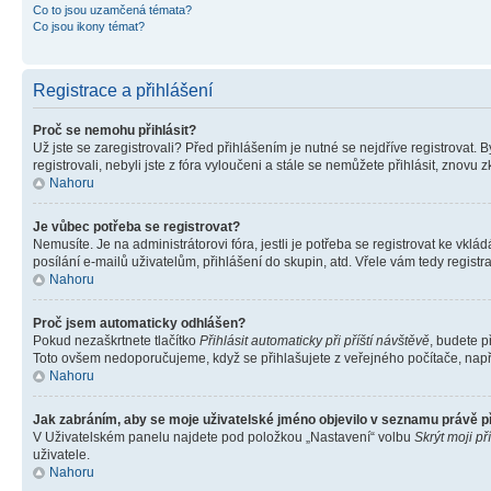
Co to jsou uzamčená témata?
Co jsou ikony témat?
Registrace a přihlášení
Proč se nemohu přihlásit?
Už jste se zaregistrovali? Před přihlášením je nutné se nejdříve registrovat.
registrovali, nebyli jste z fóra vyloučeni a stále se nemůžete přihlásit, zno
Nahoru
Je vůbec potřeba se registrovat?
Nemusíte. Je na administrátorovi fóra, jestli je potřeba se registrovat ke 
posílání e-mailů uživatelům, přihlášení do skupin, atd. Vřele vám tedy registr
Nahoru
Proč jsem automaticky odhlášen?
Pokud nezaškrtnete tlačítko
Přihlásit automaticky při příští návštěvě
, budete p
Toto ovšem nedoporučujeme, když se přihlašujete z veřejného počítače, např. 
Nahoru
Jak zabráním, aby se moje uživatelské jméno objevilo v seznamu právě 
V Uživatelském panelu najdete pod položkou „Nastavení“ volbu
Skrýt moji př
uživatele.
Nahoru