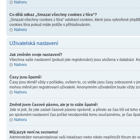
Nahoru
Co dělá odkaz „Smazat všechny cookies z fóra“?
„Smazat všechny cookies z fóra“ odstraní cookies, které jsou vytvořené phpBB
cookies fóra pokud máte potíže s přihlašováním.
Nahoru
Uživatelská nastavení
Jak změním svoje nastavení?
Všechna vaše nastavení (pokud jste registrováni) jsou uložena v databázi. K
Nahoru
Časy jsou špatně!
Časy jsou téměř vždy v pořádku, ovšem to, co vidíte jsou časy zobrazené v j
mohou měnit jen registrovaní uživatelé. Anonymním uživatelům bude vždy zo
Nahoru
Změnil jsem časové pásmo, ale je to stále špatně!
Jste si jisti, že jste zadali časové pásmo správně, a přesto se čas liší od 
po správném nastavení čas pořád neodpovídá tomu současnému, je čas špatn
Nahoru
Můj jazyk není na seznamu!
Administrátor nenainstaloval vaši lokalizaci nebo nikdo nepřeložil fórum do 