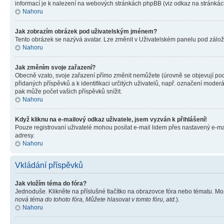
informací je k nalezení na webových stránkách phpBB (viz odkaz na stránkách
Nahoru
Jak zobrazím obrázek pod uživatelským jménem?
Tento obrázek se nazývá avatar. Lze změnit v Uživatelském panelu pod záložko
Nahoru
Jak změním svoje zařazení?
Obecně vzato, svoje zařazení přímo změnit nemůžete (úrovně se objevují pod
přidaných příspěvků a k identifikaci určitých uživatelů, např. označení mode
pak může počet vašich příspěvků snížit.
Nahoru
Když kliknu na e-mailový odkaz uživatele, jsem vyzván k přihlášení!
Pouze registrovaní uživatelé mohou posílat e-mail lidem přes nastavený e-mai
adresy.
Nahoru
Vkládání příspěvků
Jak vložím téma do fóra?
Jednoduše. Klikněte na příslušné tlačítko na obrazovce fóra nebo tématu. Mo
nová téma do tohoto fóra, Můžete hlasovat v tomto fóru, atd.
).
Nahoru