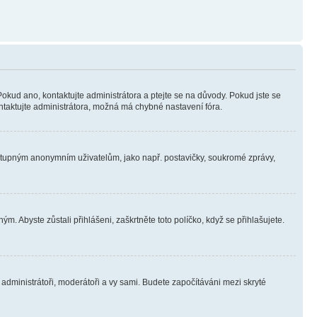
Pokud ano, kontaktujte administrátora a ptejte se na důvody. Pokud jste se
kontaktujte administrátora, možná má chybné nastavení fóra.
dostupným anonymním uživatelům, jako např. postavičky, soukromé zprávy,
m. Abyste zůstali přihlášeni, zaškrtněte toto políčko, když se přihlašujete.
e administrátoři, moderátoři a vy sami. Budete započítáváni mezi skryté