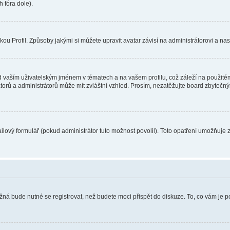
 fóra dole).
u Profil. Způsoby jakými si můžete upravit avatar závisí na administrátorovi a na
 vaším uživatelským jménem v tématech a na vašem profilu, což záleží na použitém
rátorů a administrátorů může mít zvláštní vzhled. Prosím, nezatěžujte board zbytečn
lový formulář (pokud administrátor tuto možnost povolil). Toto opatření umožňuje 
žná bude nutné se registrovat, než budete moci přispět do diskuze. To, co vám je 