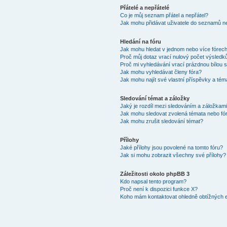
Přátelé a nepřátelé
Co je můj seznam přátel a nepřátel?
Jak mohu přidávat uživatele do seznamů ne
Hledání na fóru
Jak mohu hledat v jednom nebo více fórec
Proč můj dotaz vrací nulový počet výsledk
Proč mi vyhledávání vrací prázdnou bílou s
Jak mohu vyhledávat členy fóra?
Jak mohu najít své vlastní příspěvky a tém
Sledování témat a záložky
Jaký je rozdíl mezi sledováním a záložkam
Jak mohu sledovat zvolená témata nebo fó
Jak mohu zrušit sledování témat?
Přílohy
Jaké přílohy jsou povolené na tomto fóru?
Jak si mohu zobrazit všechny své přílohy?
Záležitosti okolo phpBB 3
Kdo napsal tento program?
Proč není k dispozici funkce X?
Koho mám kontaktovat ohledně obtížných e-