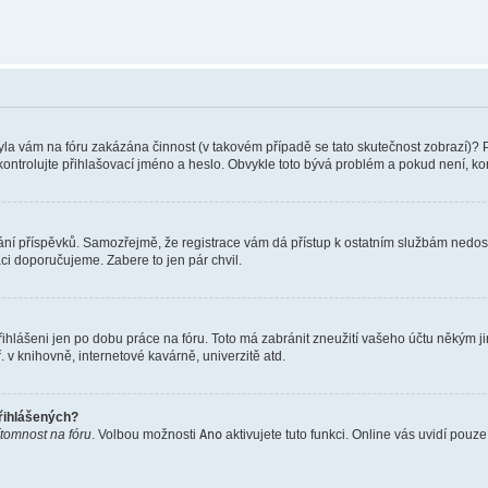
 Byla vám na fóru zakázána činnost (v takovém případě se tato skutečnost zobrazí)? 
vu zkontrolujte přihlašovací jméno a heslo. Obvykle toto bývá problém a pokud není, 
vkládání příspěvků. Samozřejmě, že registrace vám dá přístup k ostatním službám ne
aci doporučujeme. Zabere to jen pár chvil.
řihlášeni jen po dobu práce na fóru. Toto má zabránit zneužití vašeho účtu někým jiný
v knihovně, internetové kavárně, univerzitě atd.
přihlášených?
ítomnost na fóru
. Volbou možnosti
Ano
aktivujete tuto funkci. Online vás uvidí pouz