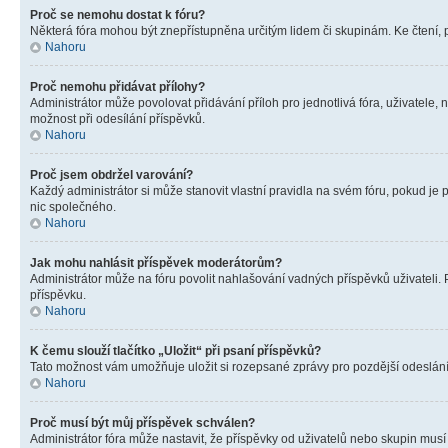
Proč se nemohu dostat k fóru?
Některá fóra mohou být znepřístupněna určitým lidem či skupinám. Ke čtení, pro
Nahoru
Proč nemohu přidávat přílohy?
Administrátor může povolovat přidávání příloh pro jednotlivá fóra, uživatele
možnost při odesílání příspěvků.
Nahoru
Proč jsem obdržel varování?
Každý administrátor si může stanovit vlastní pravidla na svém fóru, pokud j
nic společného.
Nahoru
Jak mohu nahlásit příspěvek moderátorům?
Administrátor může na fóru povolit nahlašování vadných příspěvků uživateli.
příspěvku.
Nahoru
K čemu slouží tlačítko „Uložit“ při psaní příspěvků?
Tato možnost vám umožňuje uložit si rozepsané zprávy pro pozdější odeslání. 
Nahoru
Proč musí být můj příspěvek schválen?
Administrátor fóra může nastavit, že příspěvky od uživatelů nebo skupin musí