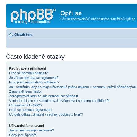
Opři se
Fórum dobrovolníků občanského sdružení Opři se
Obsah fóra
Často kladené otázky
Registrace a přihlášení
Proč se nemohu přihlásit?
Je vůbec potřeba se registrovat?
Proč jsem automaticky odhlášen?
Jak zabráním, aby se moje uživatelské jméno objevilo v seznamu právě přihlášených
Zapomněl jsem heslo!
Zaregistroval jsem se, ale nemohu se přihlásit!
V minulosti jsem se zaregistroval, ovšem nyní se nemohu přihlásit?!
Co znamená COPPA?
Proč se nemohu registrovat?
Co dělá odkaz „Smazat všechny cookies z fóra“?
Uživatelská nastavení
Jak změním svoje nastavení?
Časy jsou špatně!