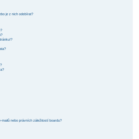
bo je z nich odebírat?
h?
ů?
tránku!?
ata?
i?
ra?
mailů nebo právních záležitostí boardu?