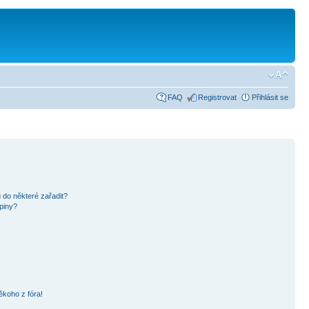
FAQ
Registrovat
Přihlásit se
 do některé zařadit?
piny?
ěkoho z fóra!