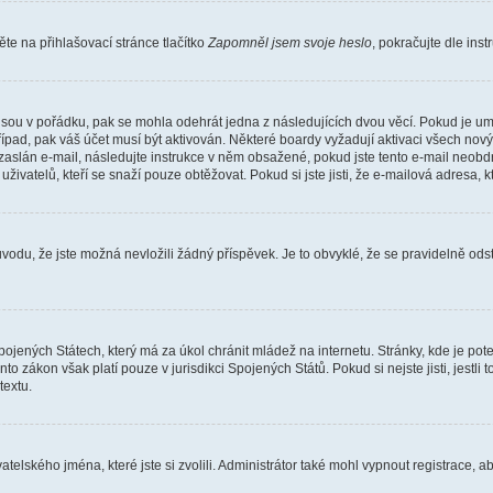
e na přihlašovací stránce tlačítko
Zapomněl jsem svoje heslo
, pokračujte dle ins
jsou v pořádku, pak se mohla odehrát jedna z následujících dvou věcí. Pokud je um
řípad, pak váš účet musí být aktivován. Některé boardy vyžadují aktivaci všech nov
yl zaslán e-mail, následujte instrukce v něm obsažené, pokud jste tento e-mail neobd
uživatelů, kteří se snaží pouze obtěžovat. Pokud si jste jisti, že e-mailová adresa, k
du, že jste možná nevložili žádný příspěvek. Je to obvyklé, že se pravidelně odstra
ojených Státech, který má za úkol chránit mládež na internetu. Stránky, kde je po
nto zákon však platí pouze v jurisdikci Spojených Států. Pokud si nejste jisti, jestl
extu.
atelského jména, které jste si zvolili. Administrátor také mohl vypnout registrace, 