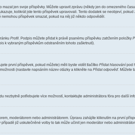
o mazat jen svoje příspěvky. Můžete upravit zprávu (někdy jen do omezeného času p
 ukazuje, kolikrát jste tento příspěvek upravovali. Tento dodatek se neobjeví, pok
telé nemohou příspěvek smazat, pokud na něj již někdo odpověděl.
stránku
Profil
. Podpis můžete přidat k právě psanému příspěvku zatržením položky
P
dpis k vybraným příspěvkům odstraněním tohoto zaškrtnutí).
ete první příspěvek, pokud můžete) měli byste vidět tlačítko
Přidat hlasování
pod h
ě možnosti (nastavte napsáním název otázky a klikněte na
Přidat odpověď
. Můžete 
u nezbytně potřebujete více možností, kontaktujte administrátora fóra pro další in
orem, moderátorem nebo administrátorem. Úpravu zahájíte kliknutím na první příspě
případě již uskutečněné volby to tak může učinit jen moderátor nebo administrátor