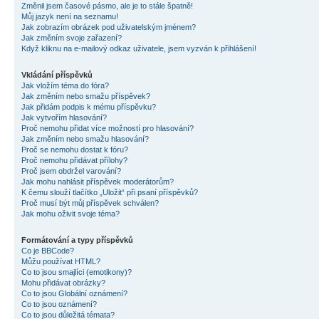
Změnil jsem časové pásmo, ale je to stále špatně!
Můj jazyk není na seznamu!
Jak zobrazím obrázek pod uživatelským jménem?
Jak změním svoje zařazení?
Když kliknu na e-mailový odkaz uživatele, jsem vyzván k přihlášení!
Vkládání příspěvků
Jak vložím téma do fóra?
Jak změním nebo smažu příspěvek?
Jak přidám podpis k mému příspěvku?
Jak vytvořím hlasování?
Proč nemohu přidat více možností pro hlasování?
Jak změním nebo smažu hlasování?
Proč se nemohu dostat k fóru?
Proč nemohu přidávat přílohy?
Proč jsem obdržel varování?
Jak mohu nahlásit příspěvek moderátorům?
K čemu slouží tlačítko „Uložit“ při psaní příspěvků?
Proč musí být můj příspěvek schválen?
Jak mohu oživit svoje téma?
Formátování a typy příspěvků
Co je BBCode?
Můžu používat HTML?
Co to jsou smajlíci (emotikony)?
Mohu přidávat obrázky?
Co to jsou Globální oznámení?
Co to jsou oznámení?
Co to jsou důležitá témata?