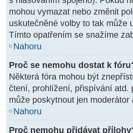
mohou vymazat nebo změnit polož
uskutečněné volby to tak může uč
Tímto opatřením se snažíme zabr
Nahoru
Proč se nemohu dostat k fóru
Některá fóra mohou být znepříst
čtení, prohlížení, přispívání atd.
může poskytnout jen moderátor a 
Nahoru
Proč nemohu přidávat přílohy