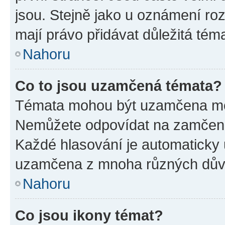
jsou. Stejně jako u oznámení rozh
mají právo přidávat důležitá tém
Nahoru
Co to jsou uzamčená témata?
Témata mohou být uzamčena mo
Nemůžete odpovídat na zamčená 
Každé hlasování je automatick
uzamčena z mnoha různých dův
Nahoru
Co jsou ikony témat?