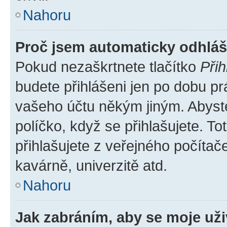
Nahoru
Proč jsem automaticky odhlá
Pokud nezaškrtnete tlačítko
Přih
budete přihlášeni jen po dobu pr
vašeho účtu někým jiným. Abyste 
políčko, když se přihlašujete. 
přihlašujete z veřejného počítač
kavárně, univerzitě atd.
Nahoru
Jak zabráním, aby se moje už