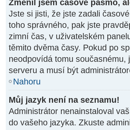
Změnil jsem časové pásmo, ale
Jste si jisti, že jste zadali časo
toho správného, pak jste pravdě
zimní čas, v uživatelském pane
těmito dvěma časy. Pokud po s
neodpovídá tomu současnému, j
serveru a musí být administráto
Nahoru
Můj jazyk není na seznamu!
Administrátor nenainstaloval vaši
do vašeho jazyka. Zkuste admini