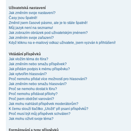
Uživatelská nastavení
Jak změním svoje nastavení?
Časy jsou špatně!
Změnil jsem časové pásmo, ale je to stále špatně!
Můj jazyk není na seznamu!
Jak zobrazím obrázek pod uživatelským jménem?
Jak změním svoje zařazení?
Když kliknu na e-mailový odkaz uživatele, jsem vyzván k přihlášení!
Vkládání příspěvků
Jak vložím téma do fóra?
Jak změním nebo smažu příspěvek?
Jak přidám podpis k mému příspěvku?
Jak vytvořím hlasování?
Proč nemohu přidat více možností pro hlasování?
Jak změním nebo smažu hlasování?
Proč se nemohu dostat k fóru?
Proč nemohu přidávat přílohy?
Proč jsem obdržel varování?
Jak mohu nahlásit příspěvek moderátorům?
K čemu slouží tlačítko „Uložit“ při psaní příspěvků?
Proč musí být můj příspěvek schválen?
Jak mohu oživit svoje téma?
Formátování a typy příspěvků