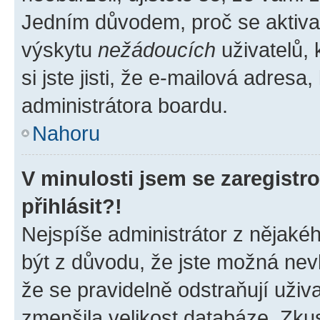
Jedním důvodem, proč se aktiva
výskytu
nežádoucích
uživatelů, 
si jste jisti, že e-mailová adresa,
administrátora boardu.
Nahoru
V minulosti jsem se zaregist
přihlásit?!
Nejspíše administrátor z nějaké
být z důvodu, že jste možná nevl
že se pravidelně odstraňují uživa
zmenšila velikost databáze. Zkus