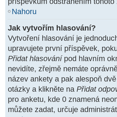
příspěvkům odstraněním tohoto z
Nahoru
Jak vytvořím hlasování?
Vytvoření hlasování je jednoduc
upravujete první příspěvek, poku
Přidat hlasování
pod hlavním okn
nevidíte, zřejmě nemáte oprávněn
název ankety a pak alespoň dvě
otázky a klikněte na
Přidat odpo
pro anketu, kde 0 znamená neom
můžete zadat, určuje administrá