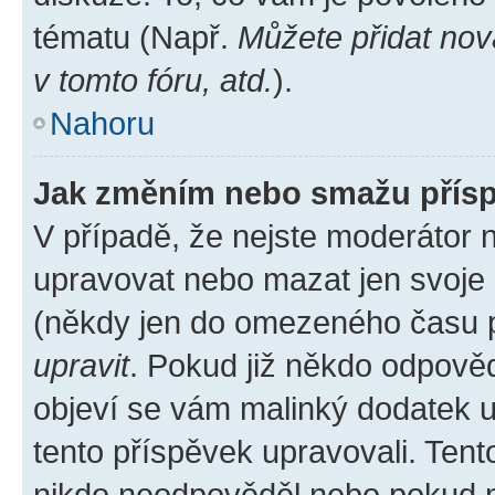
tématu (Např.
Můžete přidat nov
v tomto fóru, atd.
).
Nahoru
Jak změním nebo smažu přís
V případě, že nejste moderátor 
upravovat nebo mazat jen svoje 
(někdy jen do omezeného času po
upravit
. Pokud již někdo odpověd
objeví se vám malinký dodatek u 
tento příspěvek upravovali. Ten
nikdo neodpověděl nebo pokud mo