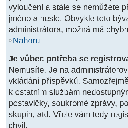
vyloučeni a stále se nemůžete při
jméno a heslo. Obvykle toto býv
administrátora, možná má chybn
Nahoru
Je vůbec potřeba se registrov
Nemusíte. Je na administrátorovi 
vkládání příspěvků. Samozřejmě,
k ostatním službám nedostupný
postavičky, soukromé zprávy, pos
skupin, atd. Vřele vám tedy regi
chvil.