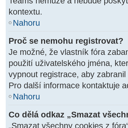
Teams nemůže a nebude poskyto
kontextu.
Nahoru
Proč se nemohu registrovat?
Je možné, že vlastník fóra zaba
použití uživatelského jména, které
vypnout registrace, aby zabrani
Pro další informace kontaktuje ad
Nahoru
Co dělá odkaz „Smazat všechn
„Smazat všechny cookies z fóra“