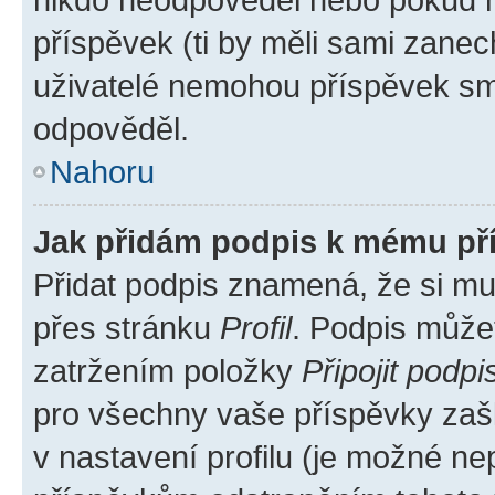
příspěvek (ti by měli sami zanec
uživatelé nemohou příspěvek sma
odpověděl.
Nahoru
Jak přidám podpis k mému př
Přidat podpis znamená, že si mus
přes stránku
Profil
. Podpis může
zatržením položky
Připojit podpi
pro všechny vaše příspěvky zašk
v nastavení profilu (je možné n