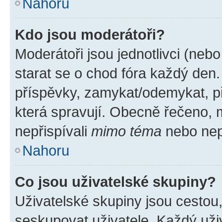
Nahoru
Kdo jsou moderátoři?
Moderátoři jsou jednotlivci (nebo 
starat se o chod fóra každý den
příspěvky, zamykat/odemykat, p
která spravují. Obecně řečeno, m
nepřispívali
mimo téma
nebo nepř
Nahoru
Co jsou uživatelské skupiny?
Uživatelské skupiny jsou cestou
seskupovat uživatele. Každý uživ