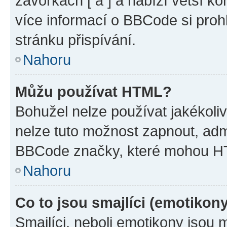
závorkách [ a ] a nabízí větší ko
více informací o BBCode si proh
stránku přispívání.
Nahoru
Můžu používat HTML?
Bohužel nelze používat jakékoli
nelze tuto možnost zapnout, adm
BBCode značky, které mohou HT
Nahoru
Co to jsou smajlíci (emotikon
Smajlíci, neboli emotikony jsou 