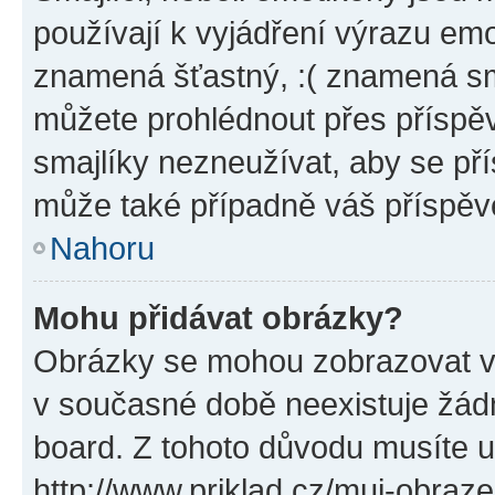
používají k vyjádření výrazu emo
znamená šťastný, :( znamená sm
můžete prohlédnout přes příspěv
smajlíky nezneužívat, aby se př
může také případně váš příspěv
Nahoru
Mohu přidávat obrázky?
Obrázky se mohou zobrazovat ve
v současné době neexistuje žád
board. Z tohoto důvodu musíte u
http://www.priklad.cz/muj-obraz