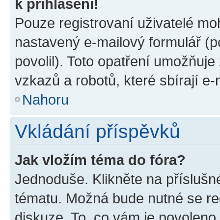
k přihlášení!
Pouze registrovaní uživatelé moh
nastavený e-mailový formulář (p
povolil). Toto opatření umožňuj
vzkazů a robotů, které sbírají e
Nahoru
Vkládání příspěvků
Jak vložím téma do fóra?
Jednoduše. Klikněte na příslušn
tématu. Možná bude nutné se reg
diskuze. To, co vám je povoleno