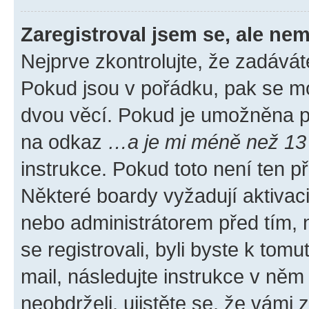
Zaregistroval jsem se, ale nem
Nejprve zkontrolujte, že zadávát
Pokud jsou v pořádku, pak se mo
dvou věcí. Pokud je umožněna pod
na odkaz
…a je mi méně než 13 
instrukce. Pokud toto není ten p
Některé boardy vyžadují aktivac
nebo administrátorem před tím, n
se registrovali, byli byste k tom
mail, následujte instrukce v něm
neobdrželi, ujistěte se, že vámi