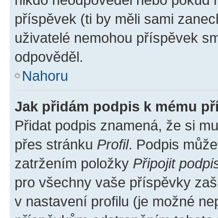
příspěvek (ti by měli sami zanec
uživatelé nemohou příspěvek sma
odpověděl.
Nahoru
Jak přidám podpis k mému př
Přidat podpis znamená, že si mus
přes stránku
Profil
. Podpis může
zatržením položky
Připojit podpi
pro všechny vaše příspěvky zašk
v nastavení profilu (je možné n