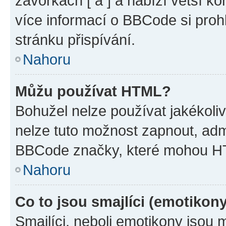
závorkách [ a ] a nabízí větší ko
více informací o BBCode si proh
stránku přispívání.
Nahoru
Můžu používat HTML?
Bohužel nelze používat jakékoli
nelze tuto možnost zapnout, adm
BBCode značky, které mohou HT
Nahoru
Co to jsou smajlíci (emotikon
Smajlíci, neboli emotikony jsou 