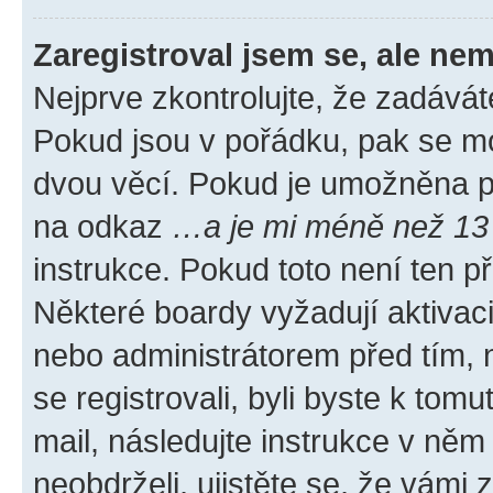
Zaregistroval jsem se, ale nem
Nejprve zkontrolujte, že zadávát
Pokud jsou v pořádku, pak se mo
dvou věcí. Pokud je umožněna pod
na odkaz
…a je mi méně než 13 
instrukce. Pokud toto není ten p
Některé boardy vyžadují aktivac
nebo administrátorem před tím, n
se registrovali, byli byste k tom
mail, následujte instrukce v něm
neobdrželi, ujistěte se, že vámi