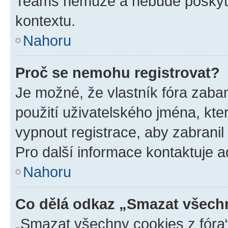
Teams nemůže a nebude poskyto
kontextu.
Nahoru
Proč se nemohu registrovat?
Je možné, že vlastník fóra zaba
použití uživatelského jména, které
vypnout registrace, aby zabrani
Pro další informace kontaktuje ad
Nahoru
Co dělá odkaz „Smazat všechn
„Smazat všechny cookies z fóra“