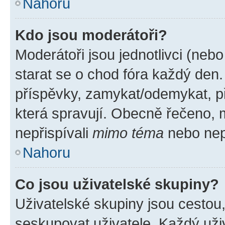
Nahoru
Kdo jsou moderátoři?
Moderátoři jsou jednotlivci (nebo 
starat se o chod fóra každý den
příspěvky, zamykat/odemykat, p
která spravují. Obecně řečeno, m
nepřispívali
mimo téma
nebo nepř
Nahoru
Co jsou uživatelské skupiny?
Uživatelské skupiny jsou cestou
seskupovat uživatele. Každý uživ