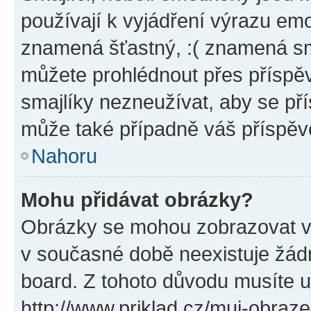
používají k vyjádření výrazu emo
znamená šťastný, :( znamená sm
můžete prohlédnout přes příspěv
smajlíky nezneužívat, aby se př
může také případně váš příspěv
Nahoru
Mohu přidávat obrázky?
Obrázky se mohou zobrazovat ve
v současné době neexistuje žád
board. Z tohoto důvodu musíte u
http://www.priklad.cz/muj-obraz