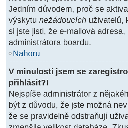
Jedním důvodem, proč se aktiva
výskytu
nežádoucích
uživatelů, 
si jste jisti, že e-mailová adresa,
administrátora boardu.
Nahoru
V minulosti jsem se zaregist
přihlásit?!
Nejspíše administrátor z nějaké
být z důvodu, že jste možná nevl
že se pravidelně odstraňují uživa
zmenšila velikost databáze. Zkus