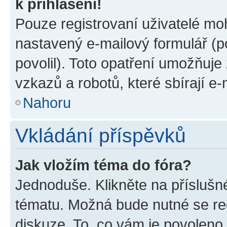
k přihlášení!
Pouze registrovaní uživatelé moh
nastavený e-mailový formulář (p
povolil). Toto opatření umožňuj
vzkazů a robotů, které sbírají e
Nahoru
Vkládání příspěvků
Jak vložím téma do fóra?
Jednoduše. Klikněte na příslušn
tématu. Možná bude nutné se reg
diskuze. To, co vám je povoleno