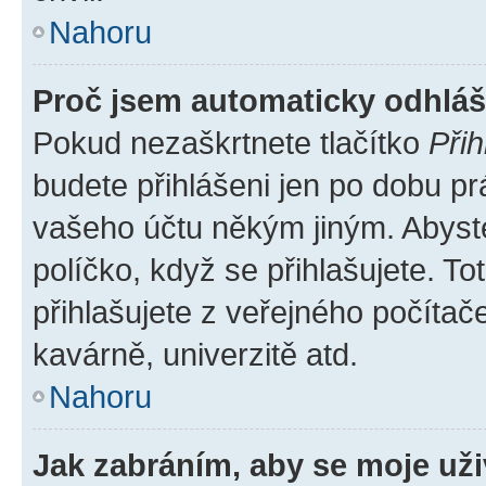
Nahoru
Proč jsem automaticky odhlá
Pokud nezaškrtnete tlačítko
Přih
budete přihlášeni jen po dobu pr
vašeho účtu někým jiným. Abyste 
políčko, když se přihlašujete. 
přihlašujete z veřejného počítač
kavárně, univerzitě atd.
Nahoru
Jak zabráním, aby se moje už