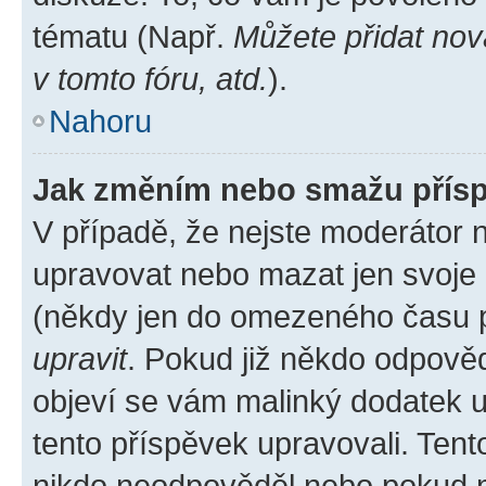
tématu (Např.
Můžete přidat nov
v tomto fóru, atd.
).
Nahoru
Jak změním nebo smažu přís
V případě, že nejste moderátor 
upravovat nebo mazat jen svoje 
(někdy jen do omezeného času po
upravit
. Pokud již někdo odpověd
objeví se vám malinký dodatek u 
tento příspěvek upravovali. Ten
nikdo neodpověděl nebo pokud mo