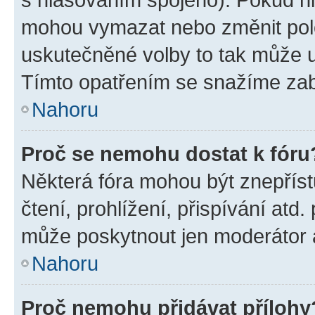
mohou vymazat nebo změnit polož
uskutečněné volby to tak může uč
Tímto opatřením se snažíme zabr
Nahoru
Proč se nemohu dostat k fóru
Některá fóra mohou být znepříst
čtení, prohlížení, přispívání atd.
může poskytnout jen moderátor a 
Nahoru
Proč nemohu přidávat přílohy