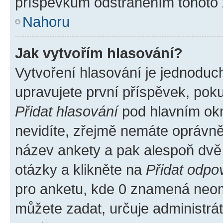
příspěvkům odstraněním tohoto z
Nahoru
Jak vytvořím hlasování?
Vytvoření hlasování je jednoduc
upravujete první příspěvek, poku
Přidat hlasování
pod hlavním okn
nevidíte, zřejmě nemáte oprávněn
název ankety a pak alespoň dvě
otázky a klikněte na
Přidat odpo
pro anketu, kde 0 znamená neom
můžete zadat, určuje administrá