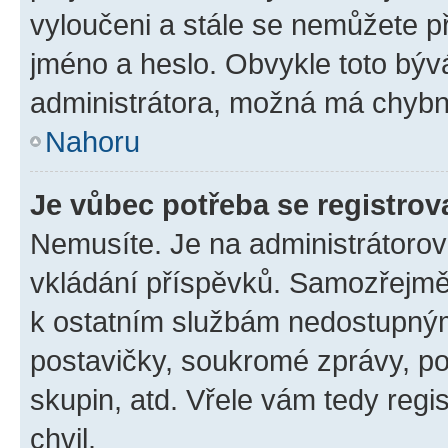
vyloučeni a stále se nemůžete při
jméno a heslo. Obvykle toto býv
administrátora, možná má chybn
Nahoru
Je vůbec potřeba se registrov
Nemusíte. Je na administrátorovi 
vkládání příspěvků. Samozřejmě,
k ostatním službám nedostupný
postavičky, soukromé zprávy, pos
skupin, atd. Vřele vám tedy regi
chvil.