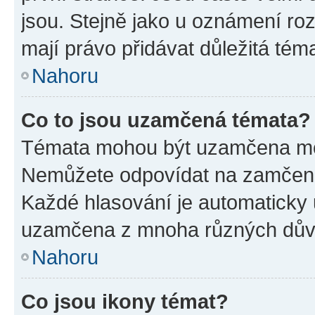
jsou. Stejně jako u oznámení rozh
mají právo přidávat důležitá tém
Nahoru
Co to jsou uzamčená témata?
Témata mohou být uzamčena mo
Nemůžete odpovídat na zamčená 
Každé hlasování je automatick
uzamčena z mnoha různých dův
Nahoru
Co jsou ikony témat?