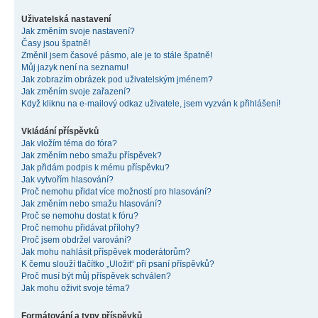
Uživatelská nastavení
Jak změním svoje nastavení?
Časy jsou špatně!
Změnil jsem časové pásmo, ale je to stále špatně!
Můj jazyk není na seznamu!
Jak zobrazím obrázek pod uživatelským jménem?
Jak změním svoje zařazení?
Když kliknu na e-mailový odkaz uživatele, jsem vyzván k přihlášení!
Vkládání příspěvků
Jak vložím téma do fóra?
Jak změním nebo smažu příspěvek?
Jak přidám podpis k mému příspěvku?
Jak vytvořím hlasování?
Proč nemohu přidat více možností pro hlasování?
Jak změním nebo smažu hlasování?
Proč se nemohu dostat k fóru?
Proč nemohu přidávat přílohy?
Proč jsem obdržel varování?
Jak mohu nahlásit příspěvek moderátorům?
K čemu slouží tlačítko „Uložit“ při psaní příspěvků?
Proč musí být můj příspěvek schválen?
Jak mohu oživit svoje téma?
Formátování a typy příspěvků