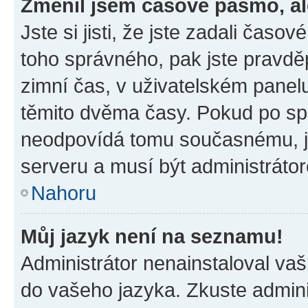
Změnil jsem časové pásmo, ale
Jste si jisti, že jste zadali časo
toho správného, pak jste pravdě
zimní čas, v uživatelském pane
těmito dvěma časy. Pokud po s
neodpovídá tomu současnému, j
serveru a musí být administráto
Nahoru
Můj jazyk není na seznamu!
Administrátor nenainstaloval vaši
do vašeho jazyka. Zkuste admini