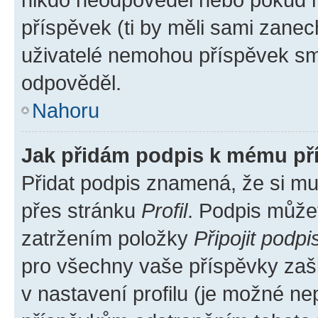
příspěvek (ti by měli sami zanec
uživatelé nemohou příspěvek sma
odpověděl.
Nahoru
Jak přidám podpis k mému př
Přidat podpis znamená, že si mus
přes stránku
Profil
. Podpis může
zatržením položky
Připojit podpi
pro všechny vaše příspěvky zašk
v nastavení profilu (je možné n