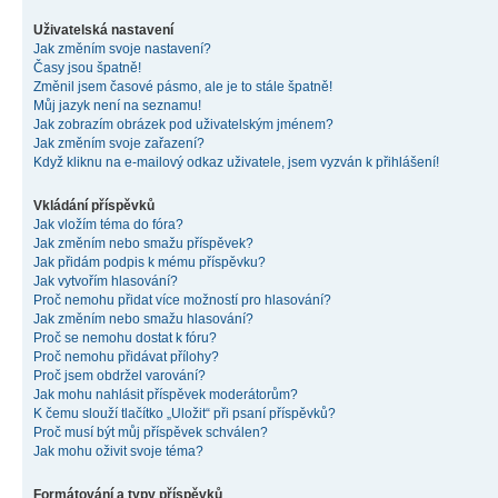
Uživatelská nastavení
Jak změním svoje nastavení?
Časy jsou špatně!
Změnil jsem časové pásmo, ale je to stále špatně!
Můj jazyk není na seznamu!
Jak zobrazím obrázek pod uživatelským jménem?
Jak změním svoje zařazení?
Když kliknu na e-mailový odkaz uživatele, jsem vyzván k přihlášení!
Vkládání příspěvků
Jak vložím téma do fóra?
Jak změním nebo smažu příspěvek?
Jak přidám podpis k mému příspěvku?
Jak vytvořím hlasování?
Proč nemohu přidat více možností pro hlasování?
Jak změním nebo smažu hlasování?
Proč se nemohu dostat k fóru?
Proč nemohu přidávat přílohy?
Proč jsem obdržel varování?
Jak mohu nahlásit příspěvek moderátorům?
K čemu slouží tlačítko „Uložit“ při psaní příspěvků?
Proč musí být můj příspěvek schválen?
Jak mohu oživit svoje téma?
Formátování a typy příspěvků