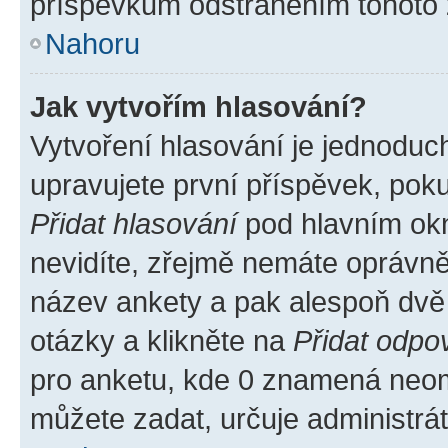
příspěvkům odstraněním tohoto z
Nahoru
Jak vytvořím hlasování?
Vytvoření hlasování je jednoduc
upravujete první příspěvek, poku
Přidat hlasování
pod hlavním okn
nevidíte, zřejmě nemáte oprávněn
název ankety a pak alespoň dvě
otázky a klikněte na
Přidat odpo
pro anketu, kde 0 znamená neom
můžete zadat, určuje administrá