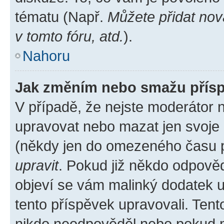
tématu (Např.
Můžete přidat nov
v tomto fóru, atd.
).
Nahoru
Jak změním nebo smažu přís
V případě, že nejste moderátor 
upravovat nebo mazat jen svoje 
(někdy jen do omezeného času po
upravit
. Pokud již někdo odpověd
objeví se vám malinký dodatek u 
tento příspěvek upravovali. Ten
nikdo neodpověděl nebo pokud mo