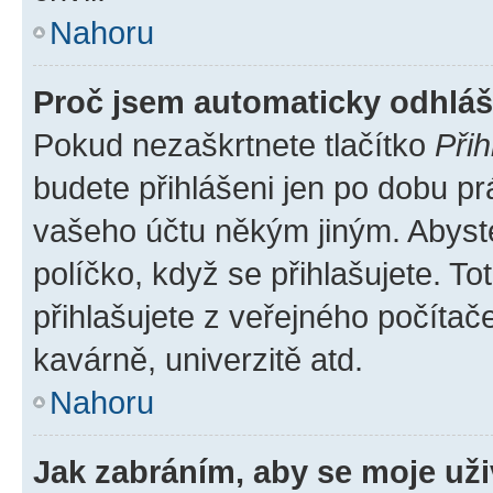
Nahoru
Proč jsem automaticky odhlá
Pokud nezaškrtnete tlačítko
Přih
budete přihlášeni jen po dobu pr
vašeho účtu někým jiným. Abyste 
políčko, když se přihlašujete. 
přihlašujete z veřejného počítač
kavárně, univerzitě atd.
Nahoru
Jak zabráním, aby se moje už