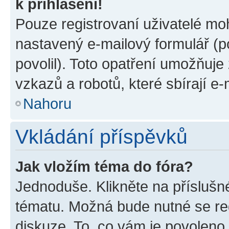
k přihlášení!
Pouze registrovaní uživatelé moh
nastavený e-mailový formulář (p
povolil). Toto opatření umožňuj
vzkazů a robotů, které sbírají e
Nahoru
Vkládání příspěvků
Jak vložím téma do fóra?
Jednoduše. Klikněte na příslušn
tématu. Možná bude nutné se reg
diskuze. To, co vám je povoleno