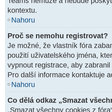
Teams nemůže a nebude poskyto
kontextu.
Nahoru
Proč se nemohu registrovat?
Je možné, že vlastník fóra zaba
použití uživatelského jména, které
vypnout registrace, aby zabrani
Pro další informace kontaktuje ad
Nahoru
Co dělá odkaz „Smazat všechn
„Smazat všechny cookies z fóra“