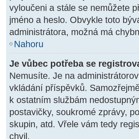
vyloučeni a stále se nemůžete při
jméno a heslo. Obvykle toto býv
administrátora, možná má chybn
Nahoru
Je vůbec potřeba se registrov
Nemusíte. Je na administrátorovi 
vkládání příspěvků. Samozřejmě,
k ostatním službám nedostupný
postavičky, soukromé zprávy, pos
skupin, atd. Vřele vám tedy regi
chvil.