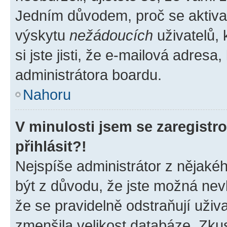
Jedním důvodem, proč se aktiva
výskytu
nežádoucích
uživatelů, 
si jste jisti, že e-mailová adresa,
administrátora boardu.
Nahoru
V minulosti jsem se zaregist
přihlásit?!
Nejspíše administrátor z nějaké
být z důvodu, že jste možná nevl
že se pravidelně odstraňují uživa
zmenšila velikost databáze. Zkus