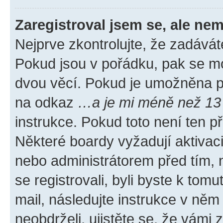
Zaregistroval jsem se, ale nem
Nejprve zkontrolujte, že zadávát
Pokud jsou v pořádku, pak se mo
dvou věcí. Pokud je umožněna pod
na odkaz
…a je mi méně než 13 
instrukce. Pokud toto není ten p
Některé boardy vyžadují aktivac
nebo administrátorem před tím, n
se registrovali, byli byste k tom
mail, následujte instrukce v něm
neobdrželi, ujistěte se, že vámi