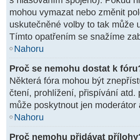
mohou vymazat nebo změnit polož
uskutečněné volby to tak může uč
Tímto opatřením se snažíme zabr
Nahoru
Proč se nemohu dostat k fóru
Některá fóra mohou být znepříst
čtení, prohlížení, přispívání atd.
může poskytnout jen moderátor a 
Nahoru
Proč nemohu přidávat přílohy