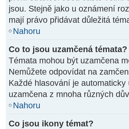
jsou. Stejně jako u oznámení rozh
mají právo přidávat důležitá tém
Nahoru
Co to jsou uzamčená témata?
Témata mohou být uzamčena mo
Nemůžete odpovídat na zamčená 
Každé hlasování je automatick
uzamčena z mnoha různých dův
Nahoru
Co jsou ikony témat?