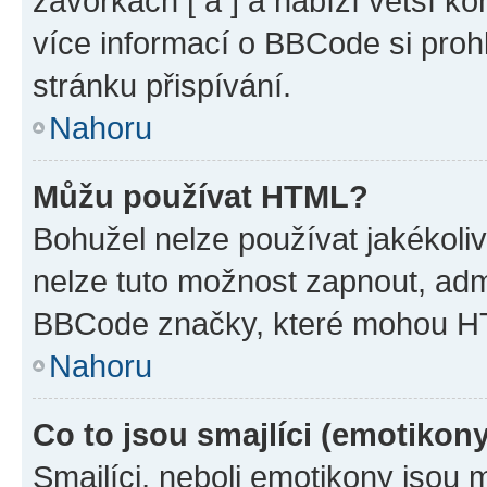
závorkách [ a ] a nabízí větší ko
více informací o BBCode si proh
stránku přispívání.
Nahoru
Můžu používat HTML?
Bohužel nelze používat jakékoli
nelze tuto možnost zapnout, adm
BBCode značky, které mohou HT
Nahoru
Co to jsou smajlíci (emotikon
Smajlíci, neboli emotikony jsou 