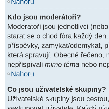
Nahoru
Kdo jsou moderátoři?
Moderátoři jsou jednotlivci (nebo 
starat se o chod fóra každý den
příspěvky, zamykat/odemykat, p
která spravují. Obecně řečeno, m
nepřispívali
mimo téma
nebo nepř
Nahoru
Co jsou uživatelské skupiny?
Uživatelské skupiny jsou cestou
seskupovat uživatele. Každý uživ