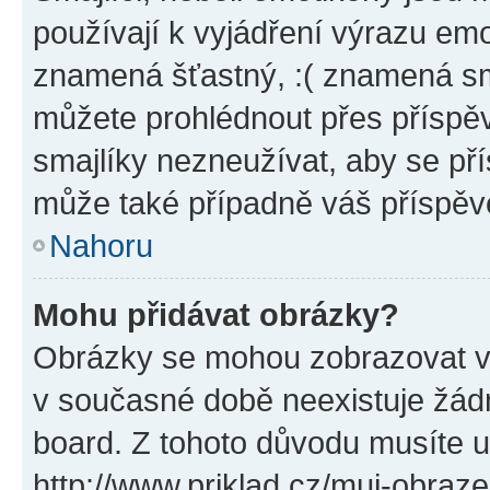
používají k vyjádření výrazu emo
znamená šťastný, :( znamená sm
můžete prohlédnout přes příspěv
smajlíky nezneužívat, aby se př
může také případně váš příspěv
Nahoru
Mohu přidávat obrázky?
Obrázky se mohou zobrazovat ve
v současné době neexistuje žád
board. Z tohoto důvodu musíte u
http://www.priklad.cz/muj-obraz