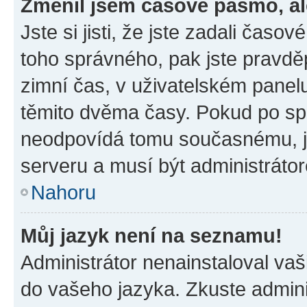
Změnil jsem časové pásmo, ale
Jste si jisti, že jste zadali časo
toho správného, pak jste pravdě
zimní čas, v uživatelském pane
těmito dvěma časy. Pokud po s
neodpovídá tomu současnému, j
serveru a musí být administráto
Nahoru
Můj jazyk není na seznamu!
Administrátor nenainstaloval vaši
do vašeho jazyka. Zkuste admini