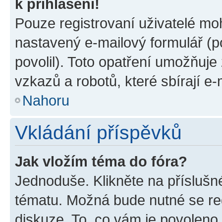
k přihlášení!
Pouze registrovaní uživatelé moh
nastavený e-mailový formulář (p
povolil). Toto opatření umožňuj
vzkazů a robotů, které sbírají e
Nahoru
Vkládání příspěvků
Jak vložím téma do fóra?
Jednoduše. Klikněte na příslušn
tématu. Možná bude nutné se reg
diskuze. To, co vám je povoleno