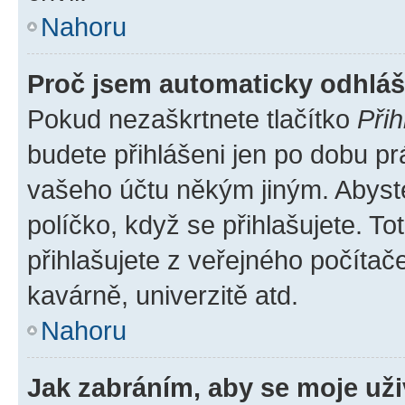
Nahoru
Proč jsem automaticky odhlá
Pokud nezaškrtnete tlačítko
Přih
budete přihlášeni jen po dobu pr
vašeho účtu někým jiným. Abyste 
políčko, když se přihlašujete. 
přihlašujete z veřejného počítač
kavárně, univerzitě atd.
Nahoru
Jak zabráním, aby se moje už