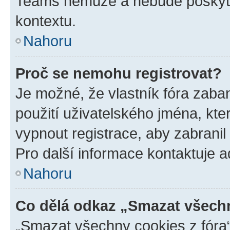
Teams nemůže a nebude poskyto
kontextu.
Nahoru
Proč se nemohu registrovat?
Je možné, že vlastník fóra zaba
použití uživatelského jména, které
vypnout registrace, aby zabrani
Pro další informace kontaktuje ad
Nahoru
Co dělá odkaz „Smazat všechn
„Smazat všechny cookies z fóra“