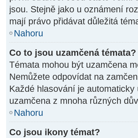
jsou. Stejně jako u oznámení rozh
mají právo přidávat důležitá tém
Nahoru
Co to jsou uzamčená témata?
Témata mohou být uzamčena mo
Nemůžete odpovídat na zamčená 
Každé hlasování je automatick
uzamčena z mnoha různých dův
Nahoru
Co jsou ikony témat?