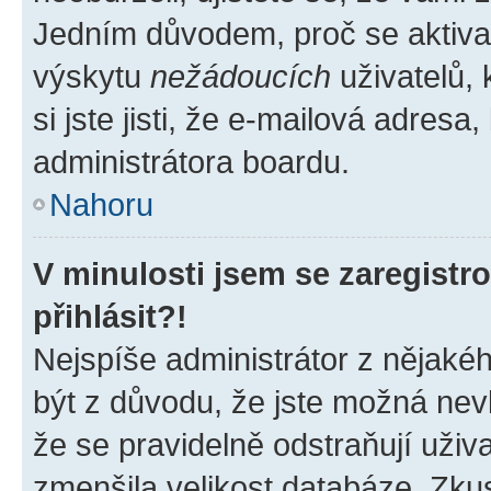
Jedním důvodem, proč se aktiva
výskytu
nežádoucích
uživatelů, 
si jste jisti, že e-mailová adresa,
administrátora boardu.
Nahoru
V minulosti jsem se zaregist
přihlásit?!
Nejspíše administrátor z nějaké
být z důvodu, že jste možná nevl
že se pravidelně odstraňují uživa
zmenšila velikost databáze. Zkus