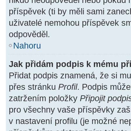
příspěvek (ti by měli sami zanec
uživatelé nemohou příspěvek sma
odpověděl.
Nahoru
Jak přidám podpis k mému př
Přidat podpis znamená, že si mus
přes stránku
Profil
. Podpis může
zatržením položky
Připojit podpi
pro všechny vaše příspěvky zašk
v nastavení profilu (je možné n