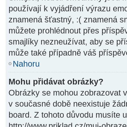
používají k vyjádření výrazu emo
znamená šťastný, :( znamená sm
můžete prohlédnout přes příspěv
smajlíky nezneužívat, aby se př
může také případně váš příspěv
Nahoru
Mohu přidávat obrázky?
Obrázky se mohou zobrazovat ve
v současné době neexistuje žád
board. Z tohoto důvodu musíte u
http://www.priklad.cz/muj-obraz