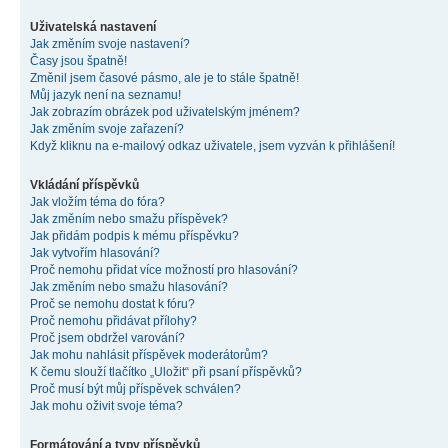
Uživatelská nastavení
Jak změním svoje nastavení?
Časy jsou špatně!
Změnil jsem časové pásmo, ale je to stále špatně!
Můj jazyk není na seznamu!
Jak zobrazím obrázek pod uživatelským jménem?
Jak změním svoje zařazení?
Když kliknu na e-mailový odkaz uživatele, jsem vyzván k přihlášení!
Vkládání příspěvků
Jak vložím téma do fóra?
Jak změním nebo smažu příspěvek?
Jak přidám podpis k mému příspěvku?
Jak vytvořím hlasování?
Proč nemohu přidat více možností pro hlasování?
Jak změním nebo smažu hlasování?
Proč se nemohu dostat k fóru?
Proč nemohu přidávat přílohy?
Proč jsem obdržel varování?
Jak mohu nahlásit příspěvek moderátorům?
K čemu slouží tlačítko „Uložit“ při psaní příspěvků?
Proč musí být můj příspěvek schválen?
Jak mohu oživit svoje téma?
Formátování a typy příspěvků