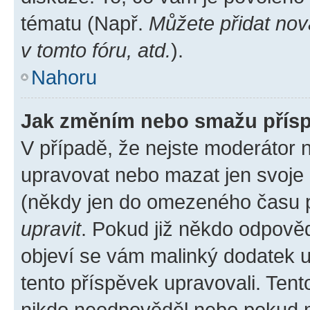
tématu (Např.
Můžete přidat nov
v tomto fóru, atd.
).
Nahoru
Jak změním nebo smažu přís
V případě, že nejste moderátor 
upravovat nebo mazat jen svoje 
(někdy jen do omezeného času po
upravit
. Pokud již někdo odpověd
objeví se vám malinký dodatek u 
tento příspěvek upravovali. Ten
nikdo neodpověděl nebo pokud mo