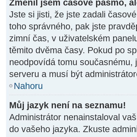
Změnil jsem časové pásmo, ale
Jste si jisti, že jste zadali časo
toho správného, pak jste pravdě
zimní čas, v uživatelském pane
těmito dvěma časy. Pokud po s
neodpovídá tomu současnému, j
serveru a musí být administráto
Nahoru
Můj jazyk není na seznamu!
Administrátor nenainstaloval vaši
do vašeho jazyka. Zkuste admini