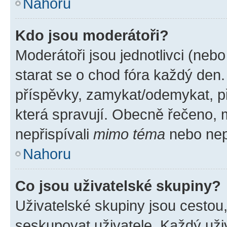
Nahoru
Kdo jsou moderátoři?
Moderátoři jsou jednotlivci (nebo 
starat se o chod fóra každý den
příspěvky, zamykat/odemykat, p
která spravují. Obecně řečeno, m
nepřispívali
mimo téma
nebo nepř
Nahoru
Co jsou uživatelské skupiny?
Uživatelské skupiny jsou cestou
seskupovat uživatele. Každý uživ