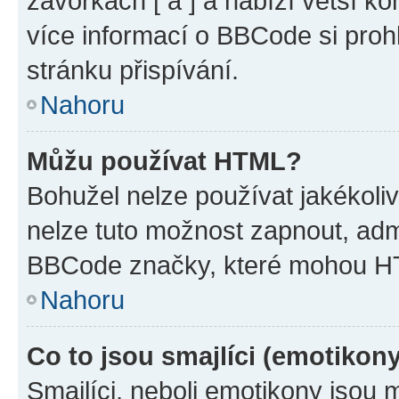
závorkách [ a ] a nabízí větší ko
více informací o BBCode si proh
stránku přispívání.
Nahoru
Můžu používat HTML?
Bohužel nelze používat jakékoli
nelze tuto možnost zapnout, adm
BBCode značky, které mohou HT
Nahoru
Co to jsou smajlíci (emotikon
Smajlíci, neboli emotikony jsou 