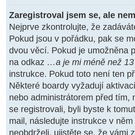
Zaregistroval jsem se, ale nem
Nejprve zkontrolujte, že zadávát
Pokud jsou v pořádku, pak se mo
dvou věcí. Pokud je umožněna pod
na odkaz
…a je mi méně než 13 
instrukce. Pokud toto není ten p
Některé boardy vyžadují aktivac
nebo administrátorem před tím, n
se registrovali, byli byste k tom
mail, následujte instrukce v něm
neobdrželi, ujistěte se, že vámi