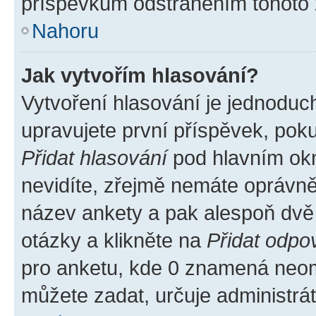
příspěvkům odstraněním tohoto z
Nahoru
Jak vytvořím hlasování?
Vytvoření hlasování je jednoduc
upravujete první příspěvek, poku
Přidat hlasování
pod hlavním okn
nevidíte, zřejmě nemáte oprávněn
název ankety a pak alespoň dvě
otázky a klikněte na
Přidat odpo
pro anketu, kde 0 znamená neom
můžete zadat, určuje administrá