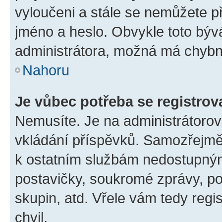
vyloučeni a stále se nemůžete při
jméno a heslo. Obvykle toto býv
administrátora, možná má chybn
Nahoru
Je vůbec potřeba se registrov
Nemusíte. Je na administrátorovi 
vkládání příspěvků. Samozřejmě,
k ostatním službám nedostupný
postavičky, soukromé zprávy, pos
skupin, atd. Vřele vám tedy regi
chvil.