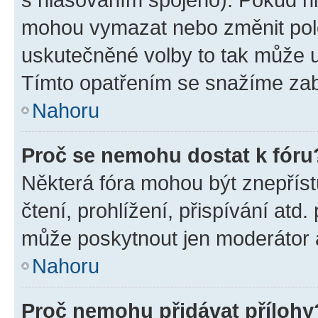
mohou vymazat nebo změnit polož
uskutečněné volby to tak může uč
Tímto opatřením se snažíme zabr
Nahoru
Proč se nemohu dostat k fóru
Některá fóra mohou být znepříst
čtení, prohlížení, přispívání atd.
může poskytnout jen moderátor a 
Nahoru
Proč nemohu přidávat přílohy