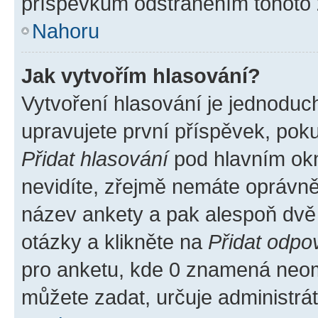
příspěvkům odstraněním tohoto z
Nahoru
Jak vytvořím hlasování?
Vytvoření hlasování je jednoduc
upravujete první příspěvek, poku
Přidat hlasování
pod hlavním okn
nevidíte, zřejmě nemáte oprávněn
název ankety a pak alespoň dvě
otázky a klikněte na
Přidat odpo
pro anketu, kde 0 znamená neom
můžete zadat, určuje administrá