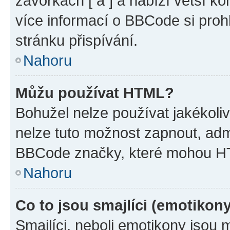
závorkách [ a ] a nabízí větší ko
více informací o BBCode si proh
stránku přispívání.
Nahoru
Můžu používat HTML?
Bohužel nelze používat jakékoli
nelze tuto možnost zapnout, adm
BBCode značky, které mohou HT
Nahoru
Co to jsou smajlíci (emotikon
Smajlíci, neboli emotikony jsou 