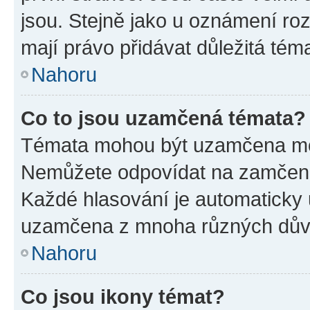
jsou. Stejně jako u oznámení rozh
mají právo přidávat důležitá tém
Nahoru
Co to jsou uzamčená témata?
Témata mohou být uzamčena mo
Nemůžete odpovídat na zamčená 
Každé hlasování je automatick
uzamčena z mnoha různých dův
Nahoru
Co jsou ikony témat?