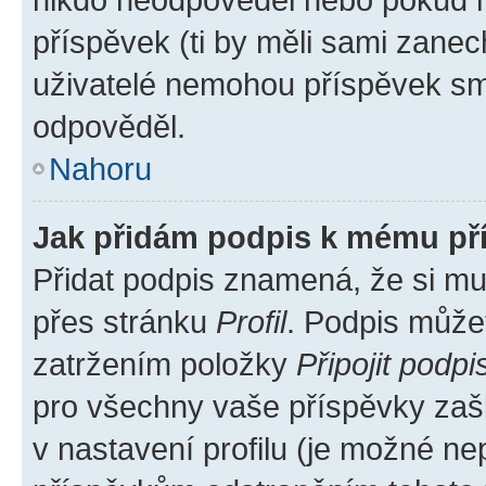
příspěvek (ti by měli sami zanec
uživatelé nemohou příspěvek sma
odpověděl.
Nahoru
Jak přidám podpis k mému př
Přidat podpis znamená, že si mus
přes stránku
Profil
. Podpis může
zatržením položky
Připojit podpi
pro všechny vaše příspěvky zašk
v nastavení profilu (je možné n