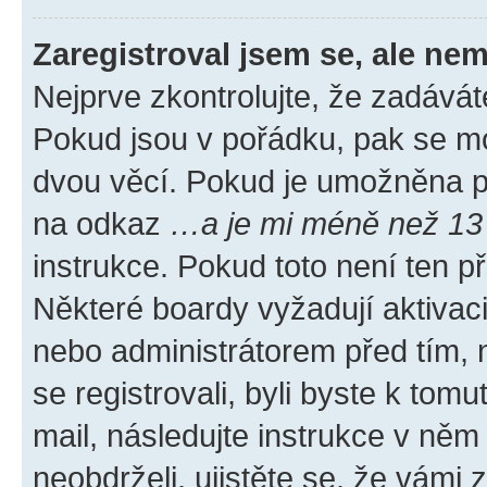
Zaregistroval jsem se, ale nem
Nejprve zkontrolujte, že zadávát
Pokud jsou v pořádku, pak se mo
dvou věcí. Pokud je umožněna pod
na odkaz
…a je mi méně než 13 
instrukce. Pokud toto není ten p
Některé boardy vyžadují aktivac
nebo administrátorem před tím, n
se registrovali, byli byste k tom
mail, následujte instrukce v něm
neobdrželi, ujistěte se, že vámi