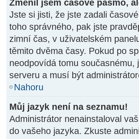
Změnil jsem časové pásmo, ale
Jste si jisti, že jste zadali časo
toho správného, pak jste pravdě
zimní čas, v uživatelském pane
těmito dvěma časy. Pokud po s
neodpovídá tomu současnému, j
serveru a musí být administráto
Nahoru
Můj jazyk není na seznamu!
Administrátor nenainstaloval vaši
do vašeho jazyka. Zkuste admini