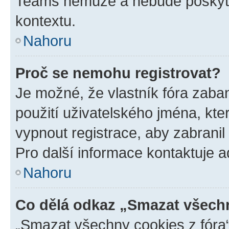
Teams nemůže a nebude poskyto
kontextu.
Nahoru
Proč se nemohu registrovat?
Je možné, že vlastník fóra zaba
použití uživatelského jména, které
vypnout registrace, aby zabrani
Pro další informace kontaktuje ad
Nahoru
Co dělá odkaz „Smazat všechn
„Smazat všechny cookies z fóra“