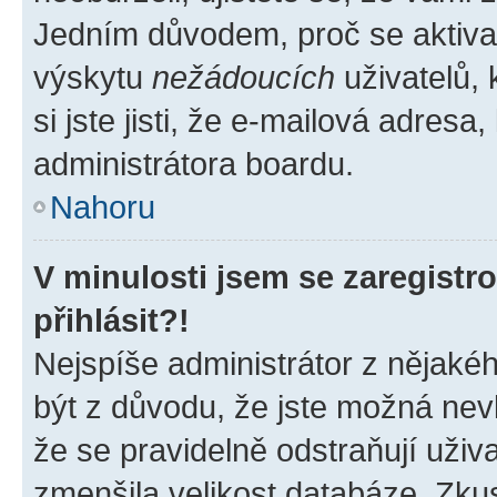
Jedním důvodem, proč se aktiva
výskytu
nežádoucích
uživatelů, 
si jste jisti, že e-mailová adresa,
administrátora boardu.
Nahoru
V minulosti jsem se zaregist
přihlásit?!
Nejspíše administrátor z nějaké
být z důvodu, že jste možná nevl
že se pravidelně odstraňují uživa
zmenšila velikost databáze. Zkus