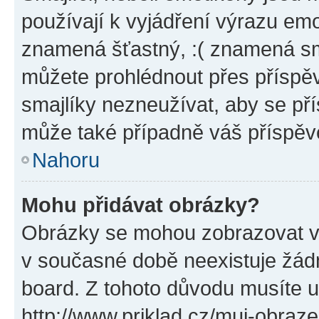
používají k vyjádření výrazu emo
znamená šťastný, :( znamená sm
můžete prohlédnout přes příspěv
smajlíky nezneužívat, aby se př
může také případně váš příspěv
Nahoru
Mohu přidávat obrázky?
Obrázky se mohou zobrazovat ve
v současné době neexistuje žád
board. Z tohoto důvodu musíte u
http://www.priklad.cz/muj-obraz