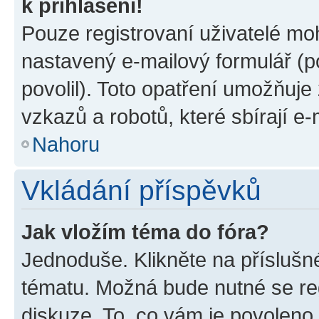
k přihlášení!
Pouze registrovaní uživatelé moh
nastavený e-mailový formulář (p
povolil). Toto opatření umožňuj
vzkazů a robotů, které sbírají e
Nahoru
Vkládání příspěvků
Jak vložím téma do fóra?
Jednoduše. Klikněte na příslušn
tématu. Možná bude nutné se reg
diskuze. To, co vám je povoleno