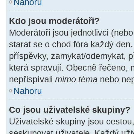
Nahoru
Kdo jsou moderátoři?
Moderátoři jsou jednotlivci (nebo 
starat se o chod fóra každý den
příspěvky, zamykat/odemykat, p
která spravují. Obecně řečeno, m
nepřispívali
mimo téma
nebo nepř
Nahoru
Co jsou uživatelské skupiny?
Uživatelské skupiny jsou cestou
seskupovat uživatele. Každý uživ