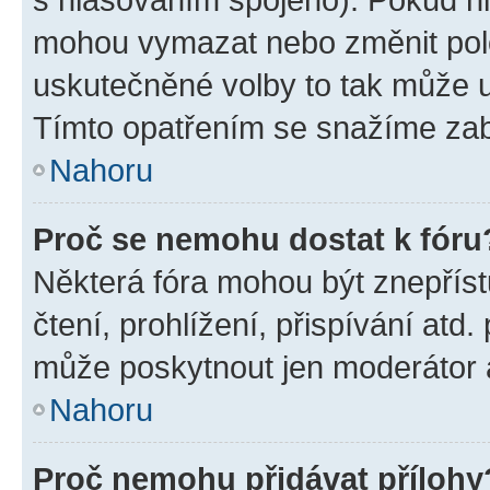
mohou vymazat nebo změnit polož
uskutečněné volby to tak může uč
Tímto opatřením se snažíme zabr
Nahoru
Proč se nemohu dostat k fóru
Některá fóra mohou být znepříst
čtení, prohlížení, přispívání atd.
může poskytnout jen moderátor a 
Nahoru
Proč nemohu přidávat přílohy