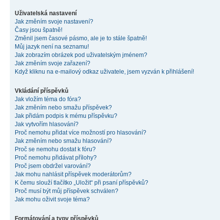
Uživatelská nastavení
Jak změním svoje nastavení?
Časy jsou špatně!
Změnil jsem časové pásmo, ale je to stále špatně!
Můj jazyk není na seznamu!
Jak zobrazím obrázek pod uživatelským jménem?
Jak změním svoje zařazení?
Když kliknu na e-mailový odkaz uživatele, jsem vyzván k přihlášení!
Vkládání příspěvků
Jak vložím téma do fóra?
Jak změním nebo smažu příspěvek?
Jak přidám podpis k mému příspěvku?
Jak vytvořím hlasování?
Proč nemohu přidat více možností pro hlasování?
Jak změním nebo smažu hlasování?
Proč se nemohu dostat k fóru?
Proč nemohu přidávat přílohy?
Proč jsem obdržel varování?
Jak mohu nahlásit příspěvek moderátorům?
K čemu slouží tlačítko „Uložit“ při psaní příspěvků?
Proč musí být můj příspěvek schválen?
Jak mohu oživit svoje téma?
Formátování a typy příspěvků