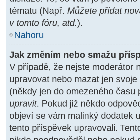
tématu (Např.
Můžete přidat nov
v tomto fóru, atd.
).
Nahoru
Jak změním nebo smažu přís
V případě, že nejste moderátor 
upravovat nebo mazat jen svoje 
(někdy jen do omezeného času po
upravit
. Pokud již někdo odpověd
objeví se vám malinký dodatek u 
tento příspěvek upravovali. Ten
nikdo neodpověděl nebo pokud mo