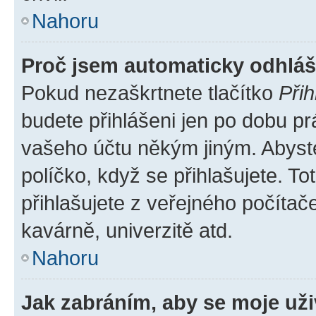
Nahoru
Proč jsem automaticky odhlá
Pokud nezaškrtnete tlačítko
Přih
budete přihlášeni jen po dobu pr
vašeho účtu někým jiným. Abyste 
políčko, když se přihlašujete. 
přihlašujete z veřejného počítač
kavárně, univerzitě atd.
Nahoru
Jak zabráním, aby se moje už