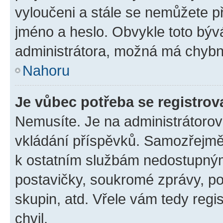
vyloučeni a stále se nemůžete při
jméno a heslo. Obvykle toto býv
administrátora, možná má chybn
Nahoru
Je vůbec potřeba se registrov
Nemusíte. Je na administrátorovi 
vkládání příspěvků. Samozřejmě,
k ostatním službám nedostupný
postavičky, soukromé zprávy, pos
skupin, atd. Vřele vám tedy regi
chvil.