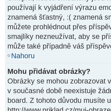
používají k vyjádření výrazu emo
znamená šťastný, :( znamená sm
můžete prohlédnout přes příspěv
smajlíky nezneužívat, aby se př
může také případně váš příspěv
Nahoru
Mohu přidávat obrázky?
Obrázky se mohou zobrazovat ve
v současné době neexistuje žád
board. Z tohoto důvodu musíte u
http://www.priklad.cz/muj-obraz