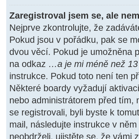
Zaregistroval jsem se, ale nem
Nejprve zkontrolujte, že zadávát
Pokud jsou v pořádku, pak se mo
dvou věcí. Pokud je umožněna pod
na odkaz
…a je mi méně než 13 
instrukce. Pokud toto není ten p
Některé boardy vyžadují aktivac
nebo administrátorem před tím, n
se registrovali, byli byste k tom
mail, následujte instrukce v něm
neobdrželi, ujistěte se, že vámi