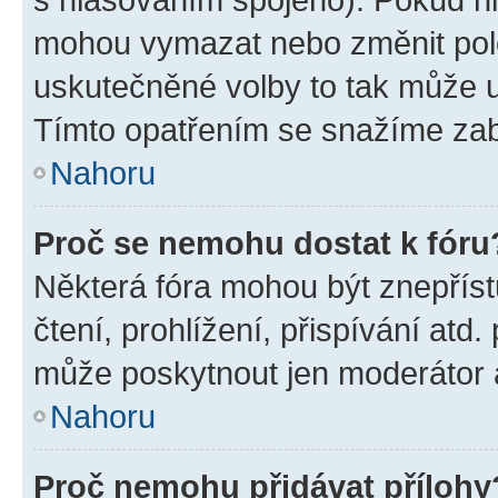
mohou vymazat nebo změnit polož
uskutečněné volby to tak může uč
Tímto opatřením se snažíme zabr
Nahoru
Proč se nemohu dostat k fóru
Některá fóra mohou být znepříst
čtení, prohlížení, přispívání atd.
může poskytnout jen moderátor a 
Nahoru
Proč nemohu přidávat přílohy