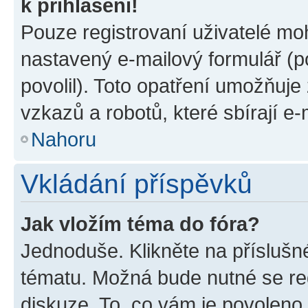
k přihlášení!
Pouze registrovaní uživatelé moh
nastavený e-mailový formulář (p
povolil). Toto opatření umožňuj
vzkazů a robotů, které sbírají e
Nahoru
Vkládání příspěvků
Jak vložím téma do fóra?
Jednoduše. Klikněte na příslušn
tématu. Možná bude nutné se reg
diskuze. To, co vám je povoleno