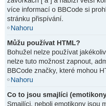
závorkách [ a ] a nabízí větší ko
více informací o BBCode si proh
stránku přispívání.
Nahoru
Můžu používat HTML?
Bohužel nelze používat jakékoli
nelze tuto možnost zapnout, adm
BBCode značky, které mohou HT
Nahoru
Co to jsou smajlíci (emotikon
Smajlíci, neboli emotikony jsou 