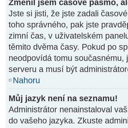
Změnil jsem časové pásmo, ale
Jste si jisti, že jste zadali časo
toho správného, pak jste pravdě
zimní čas, v uživatelském pane
těmito dvěma časy. Pokud po s
neodpovídá tomu současnému, j
serveru a musí být administráto
Nahoru
Můj jazyk není na seznamu!
Administrátor nenainstaloval vaši
do vašeho jazyka. Zkuste admini