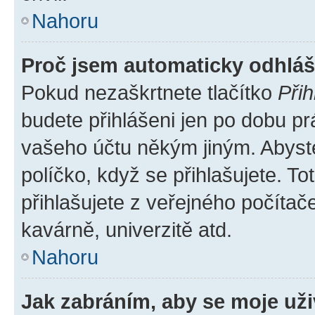
Nahoru
Proč jsem automaticky odhlá
Pokud nezaškrtnete tlačítko
Přih
budete přihlášeni jen po dobu pr
vašeho účtu někým jiným. Abyste 
políčko, když se přihlašujete. 
přihlašujete z veřejného počítač
kavárně, univerzitě atd.
Nahoru
Jak zabráním, aby se moje už