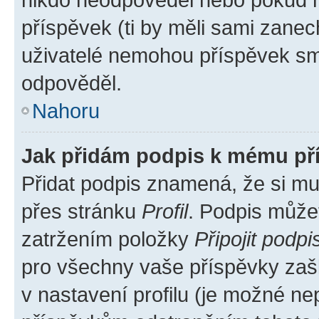
příspěvek (ti by měli sami zanec
uživatelé nemohou příspěvek sma
odpověděl.
Nahoru
Jak přidám podpis k mému př
Přidat podpis znamená, že si mus
přes stránku
Profil
. Podpis může
zatržením položky
Připojit podpi
pro všechny vaše příspěvky zašk
v nastavení profilu (je možné n