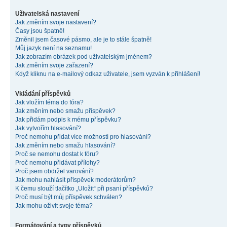
Uživatelská nastavení
Jak změním svoje nastavení?
Časy jsou špatně!
Změnil jsem časové pásmo, ale je to stále špatně!
Můj jazyk není na seznamu!
Jak zobrazím obrázek pod uživatelským jménem?
Jak změním svoje zařazení?
Když kliknu na e-mailový odkaz uživatele, jsem vyzván k přihlášení!
Vkládání příspěvků
Jak vložím téma do fóra?
Jak změním nebo smažu příspěvek?
Jak přidám podpis k mému příspěvku?
Jak vytvořím hlasování?
Proč nemohu přidat více možností pro hlasování?
Jak změním nebo smažu hlasování?
Proč se nemohu dostat k fóru?
Proč nemohu přidávat přílohy?
Proč jsem obdržel varování?
Jak mohu nahlásit příspěvek moderátorům?
K čemu slouží tlačítko „Uložit“ při psaní příspěvků?
Proč musí být můj příspěvek schválen?
Jak mohu oživit svoje téma?
Formátování a typy příspěvků