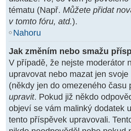
tématu (Např.
Můžete přidat nov
v tomto fóru, atd.
).
Nahoru
Jak změním nebo smažu přís
V případě, že nejste moderátor 
upravovat nebo mazat jen svoje 
(někdy jen do omezeného času po
upravit
. Pokud již někdo odpověd
objeví se vám malinký dodatek u 
tento příspěvek upravovali. Ten
nikdo neodpověděl nebo pokud mo