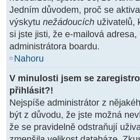
Jedním důvodem, proč se aktiva
výskytu
nežádoucích
uživatelů, 
si jste jisti, že e-mailová adresa,
administrátora boardu.
Nahoru
V minulosti jsem se zaregist
přihlásit?!
Nejspíše administrátor z nějaké
být z důvodu, že jste možná nevl
že se pravidelně odstraňují uživa
zmenšila velikost databáze. Zkus