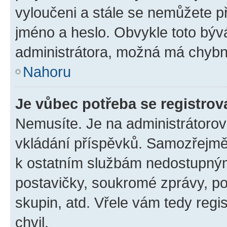
vyloučeni a stále se nemůžete při
jméno a heslo. Obvykle toto býv
administrátora, možná má chybn
Nahoru
Je vůbec potřeba se registrov
Nemusíte. Je na administrátorovi 
vkládání příspěvků. Samozřejmě,
k ostatním službám nedostupný
postavičky, soukromé zprávy, pos
skupin, atd. Vřele vám tedy regi
chvil.