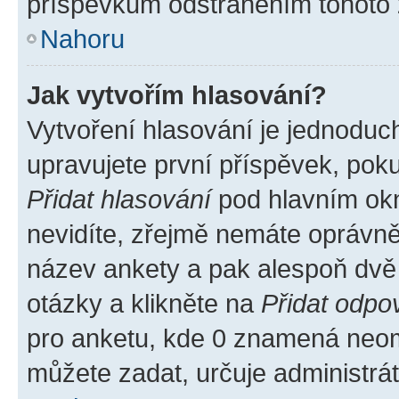
příspěvkům odstraněním tohoto z
Nahoru
Jak vytvořím hlasování?
Vytvoření hlasování je jednoduc
upravujete první příspěvek, poku
Přidat hlasování
pod hlavním okn
nevidíte, zřejmě nemáte oprávněn
název ankety a pak alespoň dvě
otázky a klikněte na
Přidat odpo
pro anketu, kde 0 znamená neom
můžete zadat, určuje administrá