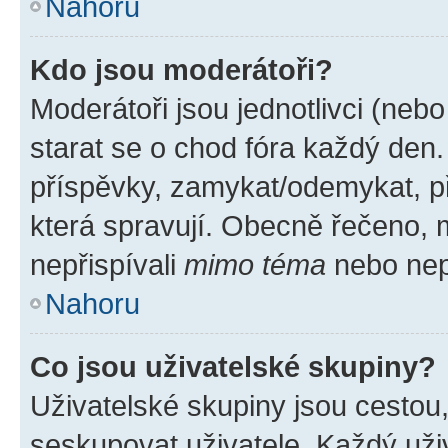
Nahoru
Kdo jsou moderátoři?
Moderátoři jsou jednotlivci (nebo 
starat se o chod fóra každý den
příspěvky, zamykat/odemykat, p
která spravují. Obecně řečeno, m
nepřispívali
mimo téma
nebo nepř
Nahoru
Co jsou uživatelské skupiny?
Uživatelské skupiny jsou cestou
seskupovat uživatele. Každý uživ