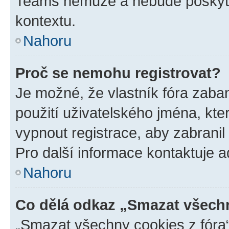
Teams nemůže a nebude poskyto
kontextu.
Nahoru
Proč se nemohu registrovat?
Je možné, že vlastník fóra zaba
použití uživatelského jména, které
vypnout registrace, aby zabrani
Pro další informace kontaktuje ad
Nahoru
Co dělá odkaz „Smazat všechn
„Smazat všechny cookies z fóra“