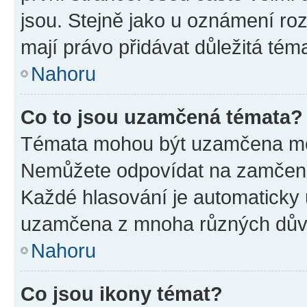
jsou. Stejně jako u oznámení rozh
mají právo přidávat důležitá tém
Nahoru
Co to jsou uzamčená témata?
Témata mohou být uzamčena mo
Nemůžete odpovídat na zamčená 
Každé hlasování je automatick
uzamčena z mnoha různých dův
Nahoru
Co jsou ikony témat?