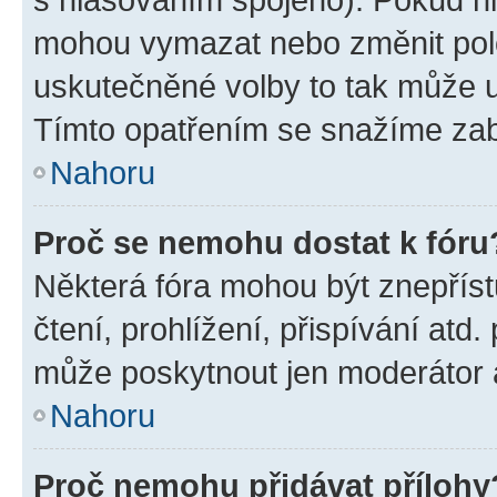
mohou vymazat nebo změnit polož
uskutečněné volby to tak může uč
Tímto opatřením se snažíme zabr
Nahoru
Proč se nemohu dostat k fóru
Některá fóra mohou být znepříst
čtení, prohlížení, přispívání atd.
může poskytnout jen moderátor a 
Nahoru
Proč nemohu přidávat přílohy