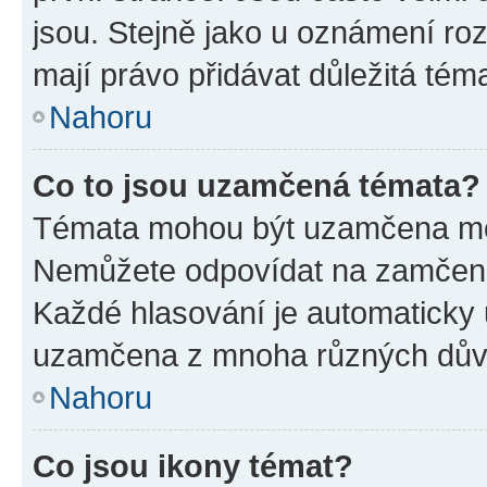
jsou. Stejně jako u oznámení rozh
mají právo přidávat důležitá tém
Nahoru
Co to jsou uzamčená témata?
Témata mohou být uzamčena mo
Nemůžete odpovídat na zamčená 
Každé hlasování je automatick
uzamčena z mnoha různých dův
Nahoru
Co jsou ikony témat?