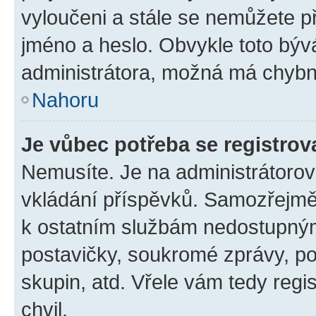
vyloučeni a stále se nemůžete při
jméno a heslo. Obvykle toto býv
administrátora, možná má chybn
Nahoru
Je vůbec potřeba se registrov
Nemusíte. Je na administrátorovi 
vkládání příspěvků. Samozřejmě,
k ostatním službám nedostupný
postavičky, soukromé zprávy, pos
skupin, atd. Vřele vám tedy regi
chvil.