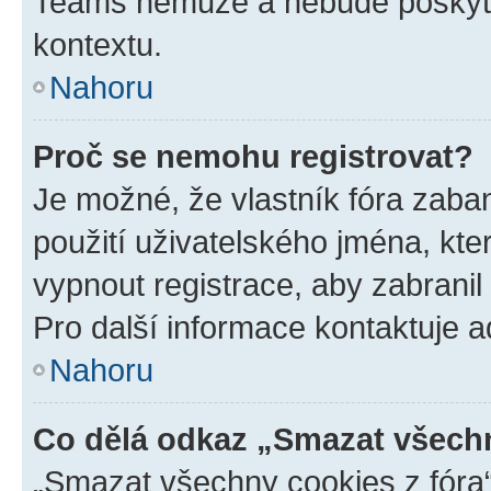
Teams nemůže a nebude poskyto
kontextu.
Nahoru
Proč se nemohu registrovat?
Je možné, že vlastník fóra zaba
použití uživatelského jména, které
vypnout registrace, aby zabrani
Pro další informace kontaktuje ad
Nahoru
Co dělá odkaz „Smazat všechn
„Smazat všechny cookies z fóra“