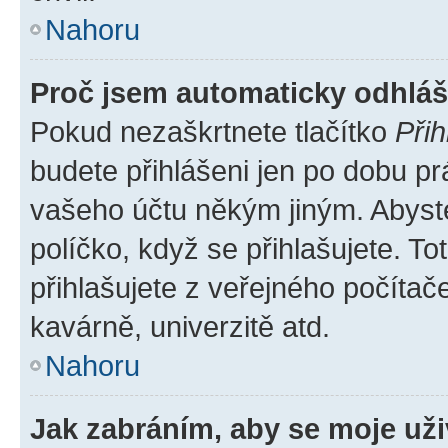
Nahoru
Proč jsem automaticky odhlá
Pokud nezaškrtnete tlačítko
Přih
budete přihlášeni jen po dobu pr
vašeho účtu někým jiným. Abyste 
políčko, když se přihlašujete. 
přihlašujete z veřejného počítač
kavárně, univerzitě atd.
Nahoru
Jak zabráním, aby se moje už