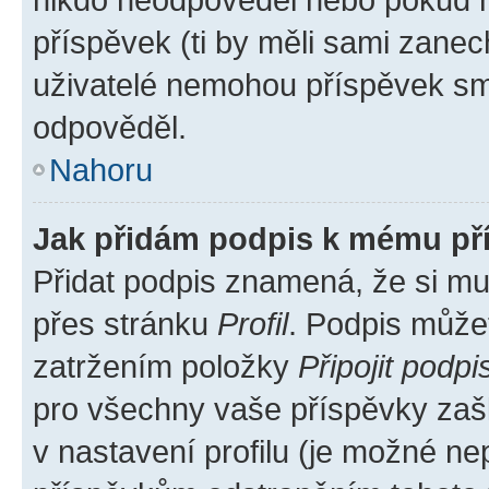
příspěvek (ti by měli sami zanec
uživatelé nemohou příspěvek sma
odpověděl.
Nahoru
Jak přidám podpis k mému př
Přidat podpis znamená, že si mus
přes stránku
Profil
. Podpis může
zatržením položky
Připojit podpi
pro všechny vaše příspěvky zašk
v nastavení profilu (je možné n