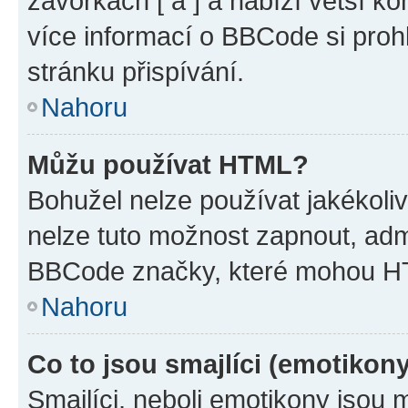
závorkách [ a ] a nabízí větší ko
více informací o BBCode si proh
stránku přispívání.
Nahoru
Můžu používat HTML?
Bohužel nelze používat jakékoli
nelze tuto možnost zapnout, adm
BBCode značky, které mohou HT
Nahoru
Co to jsou smajlíci (emotikon
Smajlíci, neboli emotikony jsou 