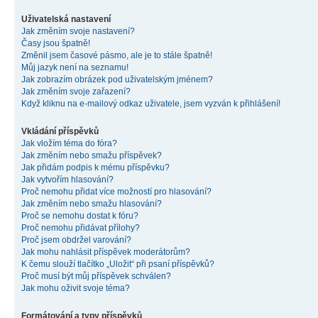
Uživatelská nastavení
Jak změním svoje nastavení?
Časy jsou špatně!
Změnil jsem časové pásmo, ale je to stále špatně!
Můj jazyk není na seznamu!
Jak zobrazím obrázek pod uživatelským jménem?
Jak změním svoje zařazení?
Když kliknu na e-mailový odkaz uživatele, jsem vyzván k přihlášení!
Vkládání příspěvků
Jak vložím téma do fóra?
Jak změním nebo smažu příspěvek?
Jak přidám podpis k mému příspěvku?
Jak vytvořím hlasování?
Proč nemohu přidat více možností pro hlasování?
Jak změním nebo smažu hlasování?
Proč se nemohu dostat k fóru?
Proč nemohu přidávat přílohy?
Proč jsem obdržel varování?
Jak mohu nahlásit příspěvek moderátorům?
K čemu slouží tlačítko „Uložit“ při psaní příspěvků?
Proč musí být můj příspěvek schválen?
Jak mohu oživit svoje téma?
Formátování a typy příspěvků