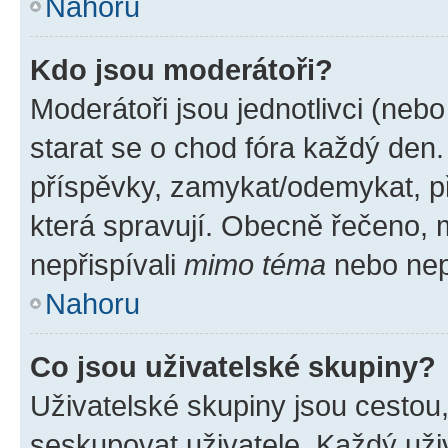
Nahoru
Kdo jsou moderátoři?
Moderátoři jsou jednotlivci (nebo 
starat se o chod fóra každý den
příspěvky, zamykat/odemykat, p
která spravují. Obecně řečeno, m
nepřispívali
mimo téma
nebo nepř
Nahoru
Co jsou uživatelské skupiny?
Uživatelské skupiny jsou cestou
seskupovat uživatele. Každý uživ