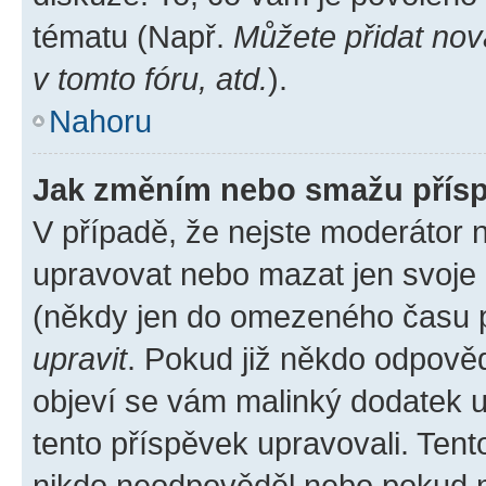
tématu (Např.
Můžete přidat nov
v tomto fóru, atd.
).
Nahoru
Jak změním nebo smažu přís
V případě, že nejste moderátor 
upravovat nebo mazat jen svoje 
(někdy jen do omezeného času po
upravit
. Pokud již někdo odpověd
objeví se vám malinký dodatek u 
tento příspěvek upravovali. Ten
nikdo neodpověděl nebo pokud mo