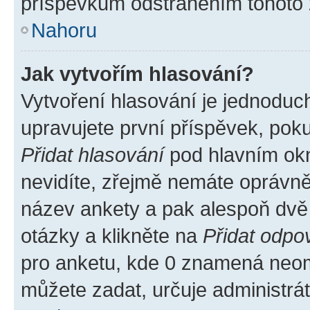
příspěvkům odstraněním tohoto z
Nahoru
Jak vytvořím hlasování?
Vytvoření hlasování je jednoduc
upravujete první příspěvek, poku
Přidat hlasování
pod hlavním okn
nevidíte, zřejmě nemáte oprávněn
název ankety a pak alespoň dvě
otázky a klikněte na
Přidat odpo
pro anketu, kde 0 znamená neom
můžete zadat, určuje administrá