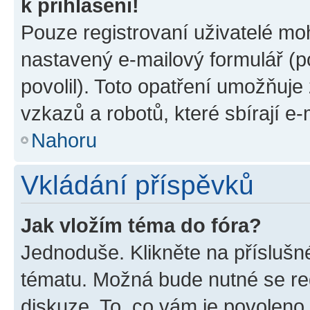
k přihlášení!
Pouze registrovaní uživatelé moh
nastavený e-mailový formulář (p
povolil). Toto opatření umožňuj
vzkazů a robotů, které sbírají e
Nahoru
Vkládání příspěvků
Jak vložím téma do fóra?
Jednoduše. Klikněte na příslušn
tématu. Možná bude nutné se reg
diskuze. To, co vám je povoleno