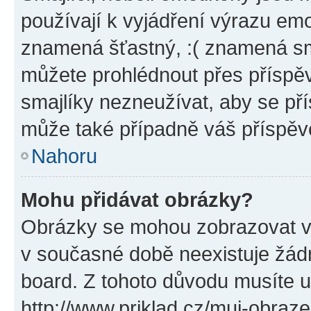
používají k vyjádření výrazu emo
znamená šťastný, :( znamená sm
můžete prohlédnout přes příspěv
smajlíky nezneužívat, aby se př
může také případně váš příspěv
Nahoru
Mohu přidávat obrázky?
Obrázky se mohou zobrazovat ve
v současné době neexistuje žád
board. Z tohoto důvodu musíte u
http://www.priklad.cz/muj-obraz