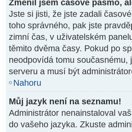
Změnil jsem časové pásmo, ale
Jste si jisti, že jste zadali časo
toho správného, pak jste pravdě
zimní čas, v uživatelském pane
těmito dvěma časy. Pokud po s
neodpovídá tomu současnému, j
serveru a musí být administráto
Nahoru
Můj jazyk není na seznamu!
Administrátor nenainstaloval vaši
do vašeho jazyka. Zkuste admini