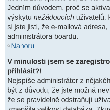
Jedním důvodem, proč se aktiva
výskytu
nežádoucích
uživatelů, 
si jste jisti, že e-mailová adresa,
administrátora boardu.
Nahoru
V minulosti jsem se zaregist
přihlásit?!
Nejspíše administrátor z nějaké
být z důvodu, že jste možná nevl
že se pravidelně odstraňují uživa
zmenšila velikost databáze. Zkus