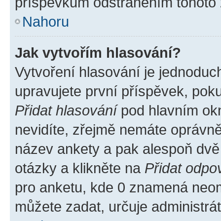
příspěvkům odstraněním tohoto z
Nahoru
Jak vytvořím hlasování?
Vytvoření hlasování je jednoduc
upravujete první příspěvek, poku
Přidat hlasování
pod hlavním okn
nevidíte, zřejmě nemáte oprávněn
název ankety a pak alespoň dvě
otázky a klikněte na
Přidat odpo
pro anketu, kde 0 znamená neom
můžete zadat, určuje administrá