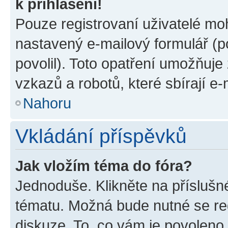
k přihlášení!
Pouze registrovaní uživatelé moh
nastavený e-mailový formulář (p
povolil). Toto opatření umožňuj
vzkazů a robotů, které sbírají e
Nahoru
Vkládání příspěvků
Jak vložím téma do fóra?
Jednoduše. Klikněte na příslušn
tématu. Možná bude nutné se reg
diskuze. To, co vám je povoleno