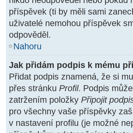
příspěvek (ti by měli sami zanec
uživatelé nemohou příspěvek sma
odpověděl.
Nahoru
Jak přidám podpis k mému př
Přidat podpis znamená, že si mus
přes stránku
Profil
. Podpis může
zatržením položky
Připojit podpi
pro všechny vaše příspěvky zašk
v nastavení profilu (je možné n