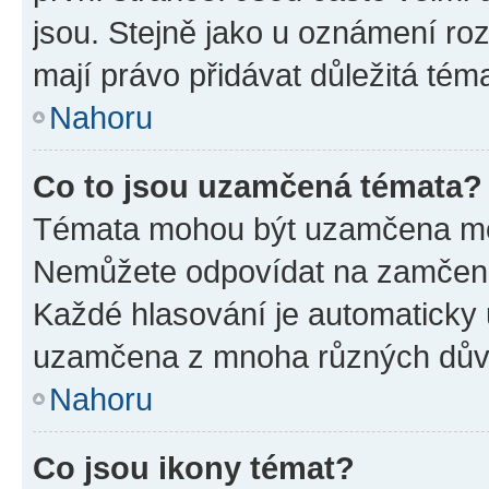
jsou. Stejně jako u oznámení rozh
mají právo přidávat důležitá tém
Nahoru
Co to jsou uzamčená témata?
Témata mohou být uzamčena mo
Nemůžete odpovídat na zamčená 
Každé hlasování je automatick
uzamčena z mnoha různých dův
Nahoru
Co jsou ikony témat?