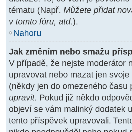
tématu (Např.
Můžete přidat nov
v tomto fóru, atd.
).
Nahoru
Jak změním nebo smažu přís
V případě, že nejste moderátor 
upravovat nebo mazat jen svoje 
(někdy jen do omezeného času po
upravit
. Pokud již někdo odpověd
objeví se vám malinký dodatek u 
tento příspěvek upravovali. Ten
nikdo neodpověděl nebo pokud mo