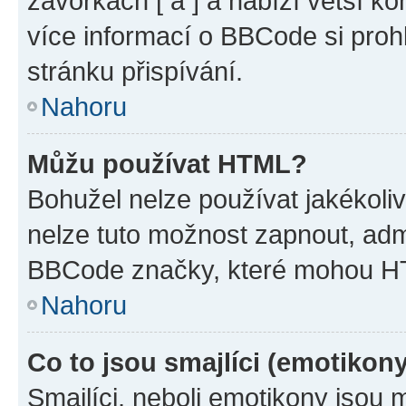
závorkách [ a ] a nabízí větší ko
více informací o BBCode si proh
stránku přispívání.
Nahoru
Můžu používat HTML?
Bohužel nelze používat jakékoli
nelze tuto možnost zapnout, adm
BBCode značky, které mohou HT
Nahoru
Co to jsou smajlíci (emotikon
Smajlíci, neboli emotikony jsou 