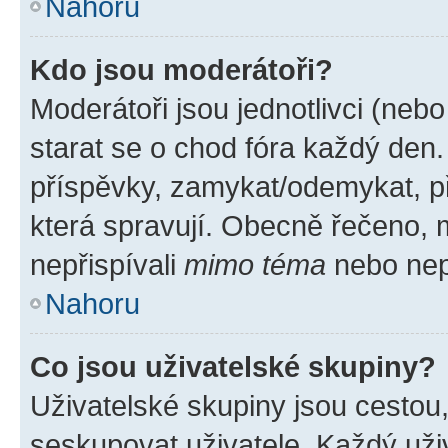
Nahoru
Kdo jsou moderátoři?
Moderátoři jsou jednotlivci (nebo 
starat se o chod fóra každý den
příspěvky, zamykat/odemykat, p
která spravují. Obecně řečeno, m
nepřispívali
mimo téma
nebo nepř
Nahoru
Co jsou uživatelské skupiny?
Uživatelské skupiny jsou cestou
seskupovat uživatele. Každý uživ