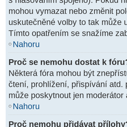
mohou vymazat nebo změnit polož
uskutečněné volby to tak může uč
Tímto opatřením se snažíme zabr
Nahoru
Proč se nemohu dostat k fóru
Některá fóra mohou být znepříst
čtení, prohlížení, přispívání atd.
může poskytnout jen moderátor a 
Nahoru
Proč nemohu přidávat přílohy