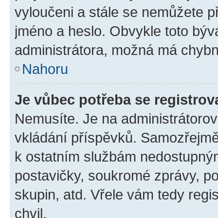
vyloučeni a stále se nemůžete při
jméno a heslo. Obvykle toto býv
administrátora, možná má chybn
Nahoru
Je vůbec potřeba se registrov
Nemusíte. Je na administrátorovi 
vkládání příspěvků. Samozřejmě,
k ostatním službám nedostupný
postavičky, soukromé zprávy, pos
skupin, atd. Vřele vám tedy regi
chvil.