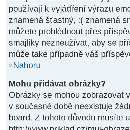
používají k vyjádření výrazu emo
znamená šťastný, :( znamená sm
můžete prohlédnout přes příspěv
smajlíky nezneužívat, aby se př
může také případně váš příspěv
Nahoru
Mohu přidávat obrázky?
Obrázky se mohou zobrazovat ve
v současné době neexistuje žád
board. Z tohoto důvodu musíte u
http://www.priklad.cz/muj-obraz