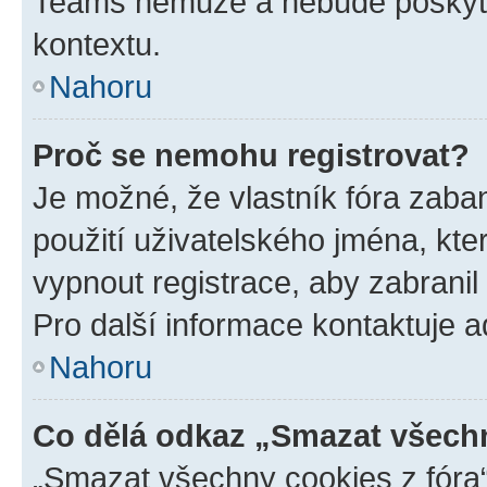
Teams nemůže a nebude poskyto
kontextu.
Nahoru
Proč se nemohu registrovat?
Je možné, že vlastník fóra zaba
použití uživatelského jména, které
vypnout registrace, aby zabrani
Pro další informace kontaktuje ad
Nahoru
Co dělá odkaz „Smazat všechn
„Smazat všechny cookies z fóra“