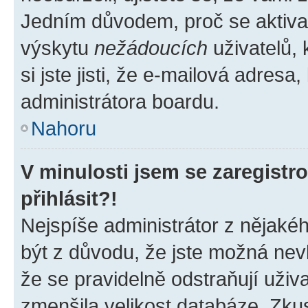
Jedním důvodem, proč se aktiva
výskytu
nežádoucích
uživatelů, 
si jste jisti, že e-mailová adresa,
administrátora boardu.
Nahoru
V minulosti jsem se zaregist
přihlásit?!
Nejspíše administrátor z nějaké
být z důvodu, že jste možná nevl
že se pravidelně odstraňují uživa
zmenšila velikost databáze. Zkus