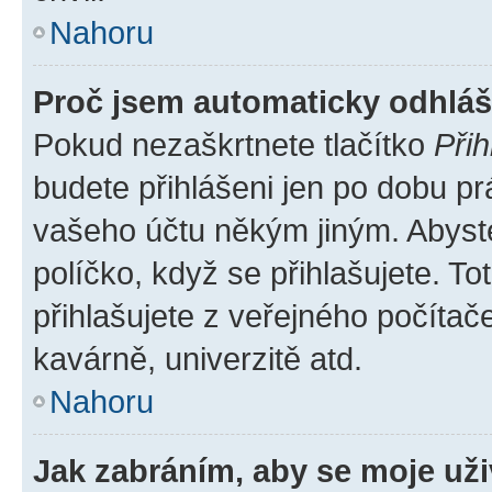
Nahoru
Proč jsem automaticky odhlá
Pokud nezaškrtnete tlačítko
Přih
budete přihlášeni jen po dobu pr
vašeho účtu někým jiným. Abyste 
políčko, když se přihlašujete. 
přihlašujete z veřejného počítač
kavárně, univerzitě atd.
Nahoru
Jak zabráním, aby se moje už