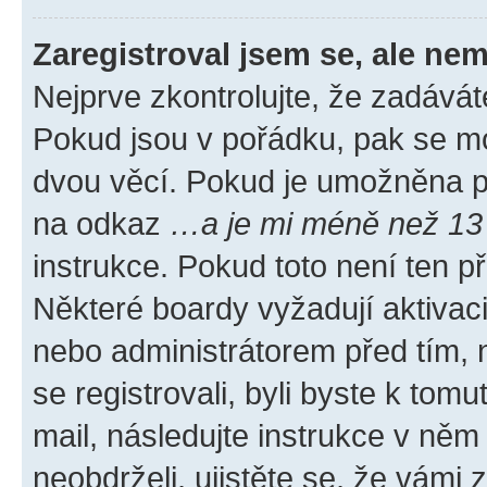
Zaregistroval jsem se, ale nem
Nejprve zkontrolujte, že zadávát
Pokud jsou v pořádku, pak se mo
dvou věcí. Pokud je umožněna pod
na odkaz
…a je mi méně než 13 
instrukce. Pokud toto není ten p
Některé boardy vyžadují aktivac
nebo administrátorem před tím, n
se registrovali, byli byste k tom
mail, následujte instrukce v něm
neobdrželi, ujistěte se, že vámi