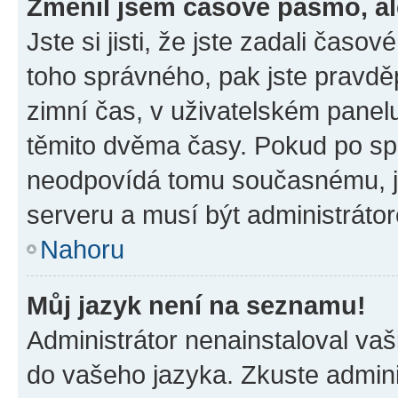
Změnil jsem časové pásmo, ale
Jste si jisti, že jste zadali časo
toho správného, pak jste pravdě
zimní čas, v uživatelském pane
těmito dvěma časy. Pokud po s
neodpovídá tomu současnému, j
serveru a musí být administráto
Nahoru
Můj jazyk není na seznamu!
Administrátor nenainstaloval vaši
do vašeho jazyka. Zkuste admini