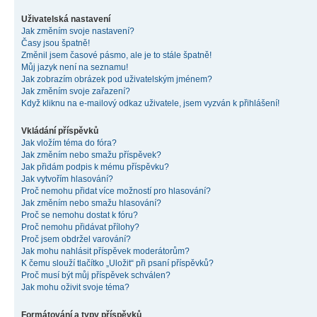
Uživatelská nastavení
Jak změním svoje nastavení?
Časy jsou špatně!
Změnil jsem časové pásmo, ale je to stále špatně!
Můj jazyk není na seznamu!
Jak zobrazím obrázek pod uživatelským jménem?
Jak změním svoje zařazení?
Když kliknu na e-mailový odkaz uživatele, jsem vyzván k přihlášení!
Vkládání příspěvků
Jak vložím téma do fóra?
Jak změním nebo smažu příspěvek?
Jak přidám podpis k mému příspěvku?
Jak vytvořím hlasování?
Proč nemohu přidat více možností pro hlasování?
Jak změním nebo smažu hlasování?
Proč se nemohu dostat k fóru?
Proč nemohu přidávat přílohy?
Proč jsem obdržel varování?
Jak mohu nahlásit příspěvek moderátorům?
K čemu slouží tlačítko „Uložit“ při psaní příspěvků?
Proč musí být můj příspěvek schválen?
Jak mohu oživit svoje téma?
Formátování a typy příspěvků