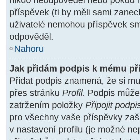
příspěvek (ti by měli sami zanec
uživatelé nemohou příspěvek sma
odpověděl.
Nahoru
Jak přidám podpis k mému př
Přidat podpis znamená, že si mus
přes stránku
Profil
. Podpis může
zatržením položky
Připojit podpi
pro všechny vaše příspěvky zašk
v nastavení profilu (je možné n