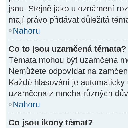
jsou. Stejně jako u oznámení rozh
mají právo přidávat důležitá tém
Nahoru
Co to jsou uzamčená témata?
Témata mohou být uzamčena mo
Nemůžete odpovídat na zamčená 
Každé hlasování je automatick
uzamčena z mnoha různých dův
Nahoru
Co jsou ikony témat?