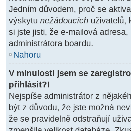
Jedním důvodem, proč se aktiva
výskytu
nežádoucích
uživatelů, 
si jste jisti, že e-mailová adresa,
administrátora boardu.
Nahoru
V minulosti jsem se zaregist
přihlásit?!
Nejspíše administrátor z nějaké
být z důvodu, že jste možná nevl
že se pravidelně odstraňují uživa
zmenšila velikost databáze. Zkus