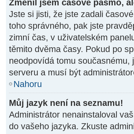
Změnil jsem časové pásmo, ale
Jste si jisti, že jste zadali časo
toho správného, pak jste pravdě
zimní čas, v uživatelském pane
těmito dvěma časy. Pokud po s
neodpovídá tomu současnému, j
serveru a musí být administráto
Nahoru
Můj jazyk není na seznamu!
Administrátor nenainstaloval vaši
do vašeho jazyka. Zkuste admini