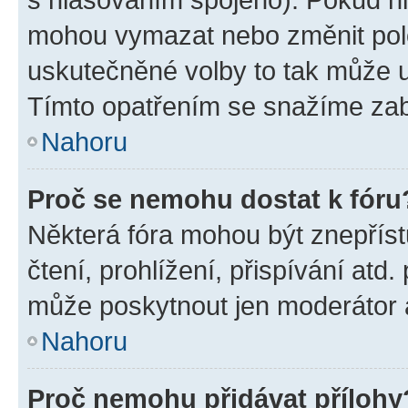
mohou vymazat nebo změnit polož
uskutečněné volby to tak může uč
Tímto opatřením se snažíme zabr
Nahoru
Proč se nemohu dostat k fóru
Některá fóra mohou být znepříst
čtení, prohlížení, přispívání atd.
může poskytnout jen moderátor a 
Nahoru
Proč nemohu přidávat přílohy