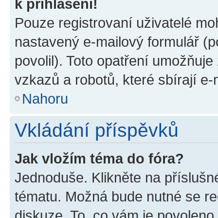
k přihlášení!
Pouze registrovaní uživatelé moh
nastavený e-mailový formulář (p
povolil). Toto opatření umožňuj
vzkazů a robotů, které sbírají e
Nahoru
Vkládání příspěvků
Jak vložím téma do fóra?
Jednoduše. Klikněte na příslušn
tématu. Možná bude nutné se reg
diskuze. To, co vám je povoleno