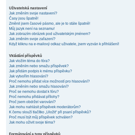
Uživatelská nastavení
Jak změním svoje nastavení?
Časy jsou špatně!
Změnil jsem časové pásmo, ale je to stále špatně!
Můj jazyk není na seznamu!
Jak zobrazím obrázek pod uživatelským jménem?
Jak změním svoje zařazení?
Když kliknu na e-mailový odkaz uživatele, jsem vyzván k přihlášení!
Vkládání příspěvků
Jak vložím téma do fóra?
Jak změním nebo smažu příspěvek?
Jak přidám podpis k mému příspěvku?
Jak vytvořím hlasování?
Proč nemohu přidat více možností pro hlasování?
Jak změním nebo smažu hlasování?
Proč se nemohu dostat k fóru?
Proč nemohu přidávat přílohy?
Proč jsem obdržel varování?
Jak mohu nahlásit příspěvek moderátorům?
K čemu slouží tlačítko „Uložit“ při psaní příspěvků?
Proč musí být můj příspěvek schválen?
Jak mohu oživit svoje téma?
Formátování a typy příspěvků