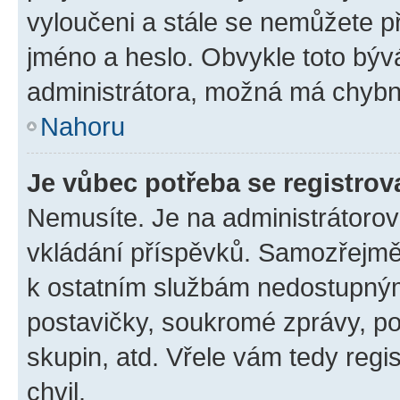
vyloučeni a stále se nemůžete při
jméno a heslo. Obvykle toto býv
administrátora, možná má chybn
Nahoru
Je vůbec potřeba se registrov
Nemusíte. Je na administrátorovi 
vkládání příspěvků. Samozřejmě,
k ostatním službám nedostupný
postavičky, soukromé zprávy, pos
skupin, atd. Vřele vám tedy regi
chvil.