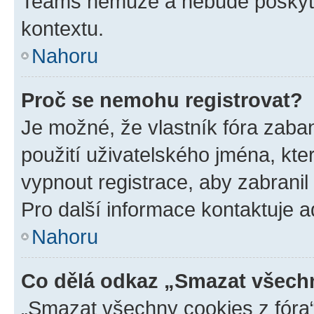
Teams nemůže a nebude poskyto
kontextu.
Nahoru
Proč se nemohu registrovat?
Je možné, že vlastník fóra zaba
použití uživatelského jména, které
vypnout registrace, aby zabrani
Pro další informace kontaktuje ad
Nahoru
Co dělá odkaz „Smazat všechn
„Smazat všechny cookies z fóra“