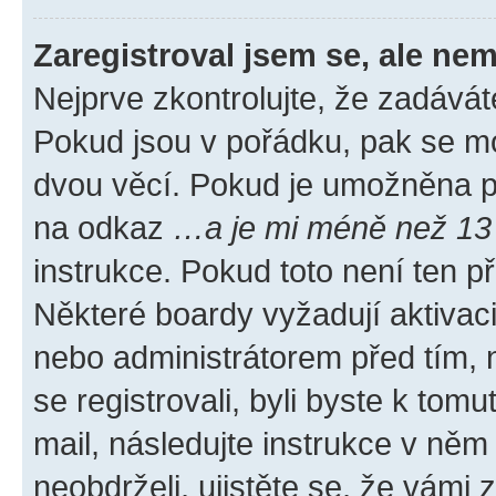
Zaregistroval jsem se, ale nem
Nejprve zkontrolujte, že zadávát
Pokud jsou v pořádku, pak se mo
dvou věcí. Pokud je umožněna pod
na odkaz
…a je mi méně než 13 
instrukce. Pokud toto není ten p
Některé boardy vyžadují aktivac
nebo administrátorem před tím, n
se registrovali, byli byste k tom
mail, následujte instrukce v něm
neobdrželi, ujistěte se, že vámi