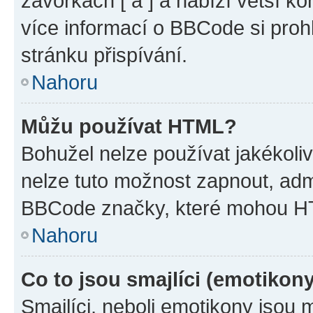
závorkách [ a ] a nabízí větší ko
více informací o BBCode si proh
stránku přispívání.
Nahoru
Můžu používat HTML?
Bohužel nelze používat jakékoli
nelze tuto možnost zapnout, adm
BBCode značky, které mohou HT
Nahoru
Co to jsou smajlíci (emotikon
Smajlíci, neboli emotikony jsou 