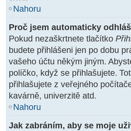
Nahoru
Proč jsem automaticky odhlá
Pokud nezaškrtnete tlačítko
Přih
budete přihlášeni jen po dobu pr
vašeho účtu někým jiným. Abyste 
políčko, když se přihlašujete. 
přihlašujete z veřejného počítač
kavárně, univerzitě atd.
Nahoru
Jak zabráním, aby se moje už