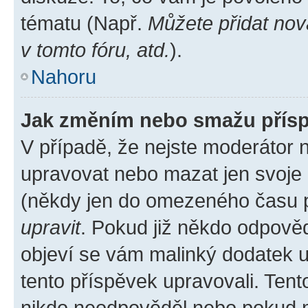
tématu (Např.
Můžete přidat nov
v tomto fóru, atd.
).
Nahoru
Jak změním nebo smažu přís
V případě, že nejste moderátor 
upravovat nebo mazat jen svoje 
(někdy jen do omezeného času po
upravit
. Pokud již někdo odpověd
objeví se vám malinký dodatek u 
tento příspěvek upravovali. Ten
nikdo neodpověděl nebo pokud mo