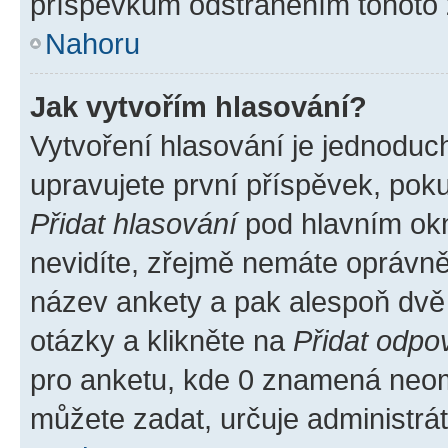
příspěvkům odstraněním tohoto z
Nahoru
Jak vytvořím hlasování?
Vytvoření hlasování je jednoduc
upravujete první příspěvek, poku
Přidat hlasování
pod hlavním okn
nevidíte, zřejmě nemáte oprávněn
název ankety a pak alespoň dvě
otázky a klikněte na
Přidat odpo
pro anketu, kde 0 znamená neom
můžete zadat, určuje administrá