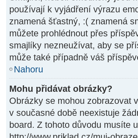
používají k vyjádření výrazu emo
znamená šťastný, :( znamená sm
můžete prohlédnout přes příspěv
smajlíky nezneužívat, aby se př
může také případně váš příspěv
Nahoru
Mohu přidávat obrázky?
Obrázky se mohou zobrazovat ve
v současné době neexistuje žád
board. Z tohoto důvodu musíte u
http://www.priklad.cz/muj-obraz