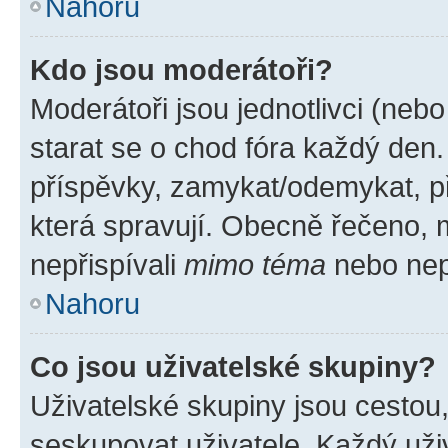
Nahoru
Kdo jsou moderátoři?
Moderátoři jsou jednotlivci (nebo 
starat se o chod fóra každý den
příspěvky, zamykat/odemykat, p
která spravují. Obecně řečeno, m
nepřispívali
mimo téma
nebo nepř
Nahoru
Co jsou uživatelské skupiny?
Uživatelské skupiny jsou cestou
seskupovat uživatele. Každý uživ