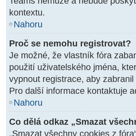
Teams nemůže a nebude poskyto
kontextu.
Nahoru
Proč se nemohu registrovat?
Je možné, že vlastník fóra zaba
použití uživatelského jména, které
vypnout registrace, aby zabrani
Pro další informace kontaktuje ad
Nahoru
Co dělá odkaz „Smazat všechn
„Smazat všechny cookies z fóra“