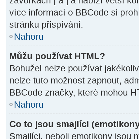
závorkách [ a ] a nabízí větší ko
více informací o BBCode si proh
stránku přispívání.
Nahoru
Můžu používat HTML?
Bohužel nelze používat jakékoli
nelze tuto možnost zapnout, adm
BBCode značky, které mohou HT
Nahoru
Co to jsou smajlíci (emotikon
Smajlíci, neboli emotikony jsou 