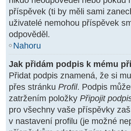
příspěvek (ti by měli sami zanec
uživatelé nemohou příspěvek sma
odpověděl.
Nahoru
Jak přidám podpis k mému př
Přidat podpis znamená, že si mus
přes stránku
Profil
. Podpis může
zatržením položky
Připojit podpi
pro všechny vaše příspěvky zašk
v nastavení profilu (je možné n