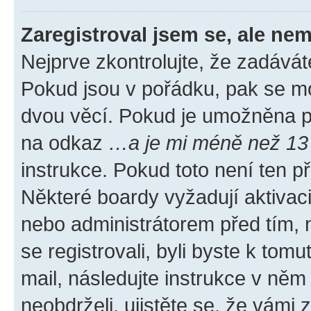
Zaregistroval jsem se, ale nem
Nejprve zkontrolujte, že zadávát
Pokud jsou v pořádku, pak se mo
dvou věcí. Pokud je umožněna pod
na odkaz
…a je mi méně než 13 
instrukce. Pokud toto není ten p
Některé boardy vyžadují aktivac
nebo administrátorem před tím, n
se registrovali, byli byste k tom
mail, následujte instrukce v něm
neobdrželi, ujistěte se, že vámi