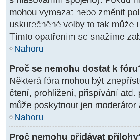
mohou vymazat nebo změnit polož
uskutečněné volby to tak může uč
Tímto opatřením se snažíme zabr
Nahoru
Proč se nemohu dostat k fóru
Některá fóra mohou být znepříst
čtení, prohlížení, přispívání atd.
může poskytnout jen moderátor a 
Nahoru
Proč nemohu přidávat přílohy