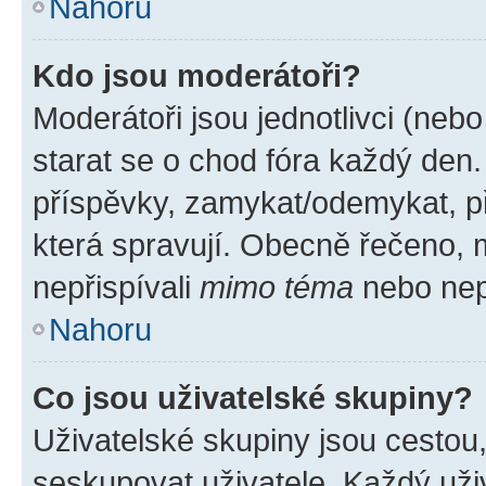
Nahoru
Kdo jsou moderátoři?
Moderátoři jsou jednotlivci (nebo 
starat se o chod fóra každý den
příspěvky, zamykat/odemykat, p
která spravují. Obecně řečeno, m
nepřispívali
mimo téma
nebo nepř
Nahoru
Co jsou uživatelské skupiny?
Uživatelské skupiny jsou cestou
seskupovat uživatele. Každý uživ