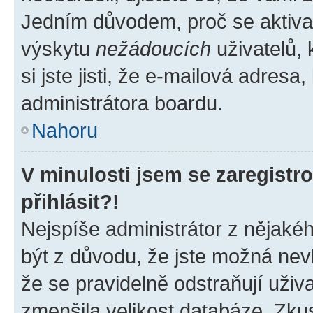
Jedním důvodem, proč se aktiva
výskytu
nežádoucích
uživatelů, 
si jste jisti, že e-mailová adresa,
administrátora boardu.
Nahoru
V minulosti jsem se zaregist
přihlásit?!
Nejspíše administrátor z nějaké
být z důvodu, že jste možná nevl
že se pravidelně odstraňují uživa
zmenšila velikost databáze. Zkus