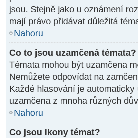
jsou. Stejně jako u oznámení rozh
mají právo přidávat důležitá tém
Nahoru
Co to jsou uzamčená témata?
Témata mohou být uzamčena mo
Nemůžete odpovídat na zamčená 
Každé hlasování je automatick
uzamčena z mnoha různých dův
Nahoru
Co jsou ikony témat?