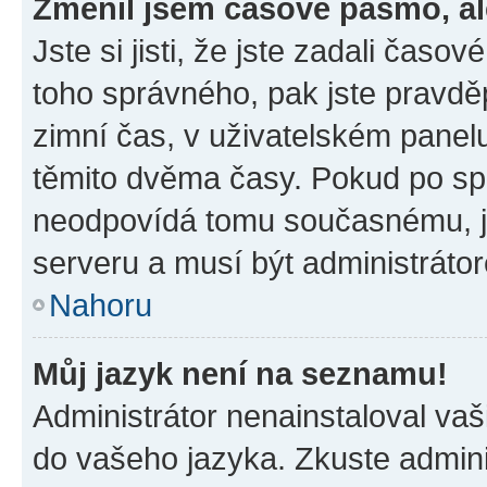
Změnil jsem časové pásmo, ale
Jste si jisti, že jste zadali časo
toho správného, pak jste pravdě
zimní čas, v uživatelském pane
těmito dvěma časy. Pokud po s
neodpovídá tomu současnému, j
serveru a musí být administráto
Nahoru
Můj jazyk není na seznamu!
Administrátor nenainstaloval vaši
do vašeho jazyka. Zkuste admini