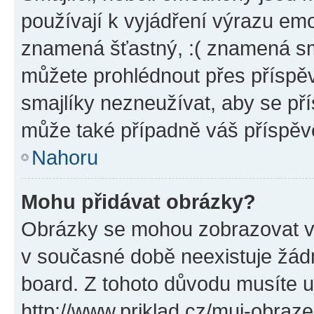
používají k vyjádření výrazu emo
znamená šťastný, :( znamená sm
můžete prohlédnout přes příspěv
smajlíky nezneužívat, aby se př
může také případně váš příspěv
Nahoru
Mohu přidávat obrázky?
Obrázky se mohou zobrazovat ve
v současné době neexistuje žád
board. Z tohoto důvodu musíte u
http://www.priklad.cz/muj-obraz