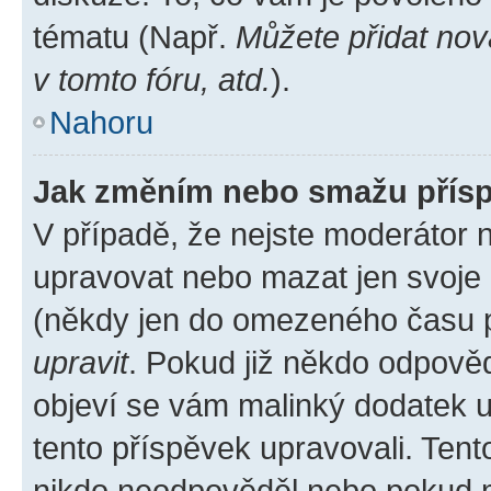
tématu (Např.
Můžete přidat nov
v tomto fóru, atd.
).
Nahoru
Jak změním nebo smažu přís
V případě, že nejste moderátor 
upravovat nebo mazat jen svoje 
(někdy jen do omezeného času po
upravit
. Pokud již někdo odpověd
objeví se vám malinký dodatek u 
tento příspěvek upravovali. Ten
nikdo neodpověděl nebo pokud mo