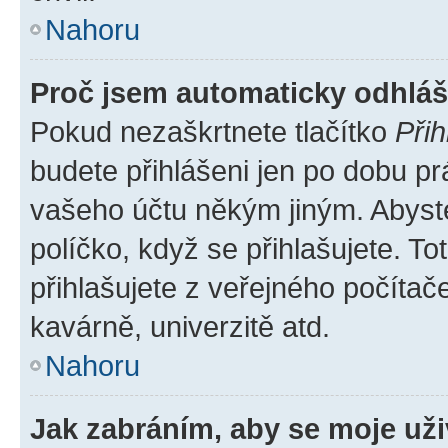
Nahoru
Proč jsem automaticky odhlá
Pokud nezaškrtnete tlačítko
Přih
budete přihlášeni jen po dobu pr
vašeho účtu někým jiným. Abyste 
políčko, když se přihlašujete. 
přihlašujete z veřejného počítač
kavárně, univerzitě atd.
Nahoru
Jak zabráním, aby se moje už