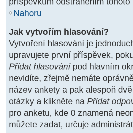
příspěvkům odstraněním tohoto z
Nahoru
Jak vytvořím hlasování?
Vytvoření hlasování je jednoduc
upravujete první příspěvek, poku
Přidat hlasování
pod hlavním okn
nevidíte, zřejmě nemáte oprávněn
název ankety a pak alespoň dvě
otázky a klikněte na
Přidat odpo
pro anketu, kde 0 znamená neom
můžete zadat, určuje administrá