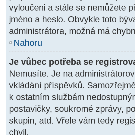
vyloučeni a stále se nemůžete při
jméno a heslo. Obvykle toto býv
administrátora, možná má chybn
Nahoru
Je vůbec potřeba se registrov
Nemusíte. Je na administrátorovi 
vkládání příspěvků. Samozřejmě,
k ostatním službám nedostupný
postavičky, soukromé zprávy, pos
skupin, atd. Vřele vám tedy regi
chvil.