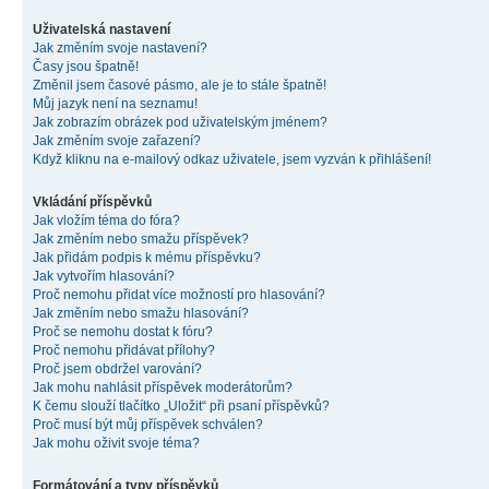
Uživatelská nastavení
Jak změním svoje nastavení?
Časy jsou špatně!
Změnil jsem časové pásmo, ale je to stále špatně!
Můj jazyk není na seznamu!
Jak zobrazím obrázek pod uživatelským jménem?
Jak změním svoje zařazení?
Když kliknu na e-mailový odkaz uživatele, jsem vyzván k přihlášení!
Vkládání příspěvků
Jak vložím téma do fóra?
Jak změním nebo smažu příspěvek?
Jak přidám podpis k mému příspěvku?
Jak vytvořím hlasování?
Proč nemohu přidat více možností pro hlasování?
Jak změním nebo smažu hlasování?
Proč se nemohu dostat k fóru?
Proč nemohu přidávat přílohy?
Proč jsem obdržel varování?
Jak mohu nahlásit příspěvek moderátorům?
K čemu slouží tlačítko „Uložit“ při psaní příspěvků?
Proč musí být můj příspěvek schválen?
Jak mohu oživit svoje téma?
Formátování a typy příspěvků