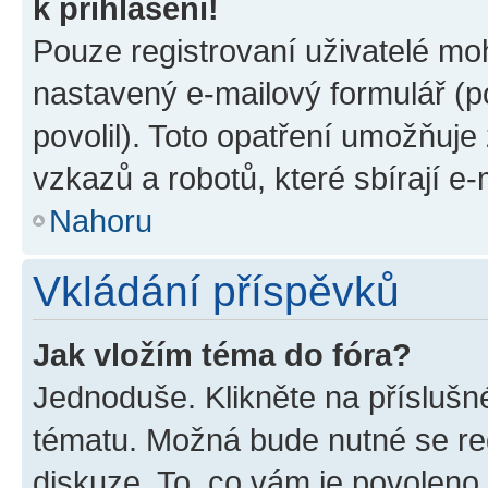
k přihlášení!
Pouze registrovaní uživatelé moh
nastavený e-mailový formulář (p
povolil). Toto opatření umožňuj
vzkazů a robotů, které sbírají e
Nahoru
Vkládání příspěvků
Jak vložím téma do fóra?
Jednoduše. Klikněte na příslušn
tématu. Možná bude nutné se reg
diskuze. To, co vám je povoleno