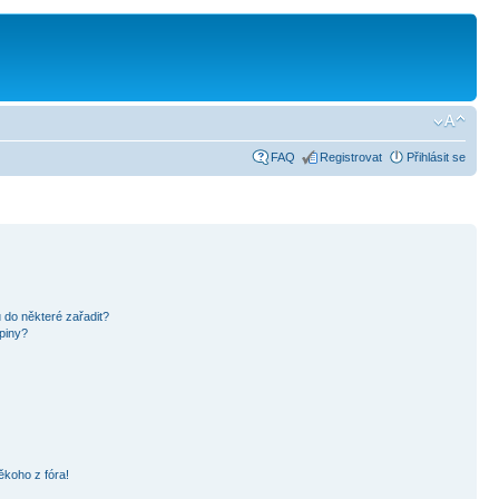
FAQ
Registrovat
Přihlásit se
 do některé zařadit?
piny?
ěkoho z fóra!