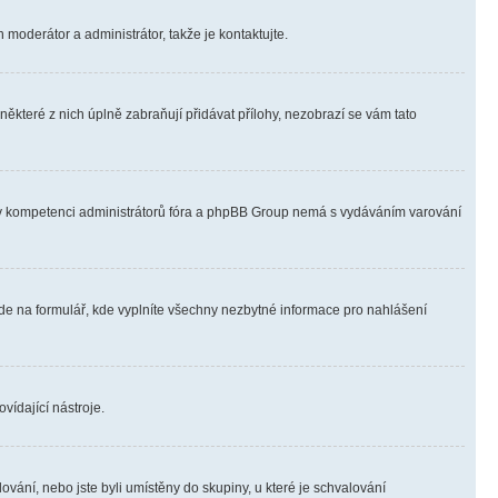
 moderátor a administrátor, takže je kontaktujte.
ěkteré z nich úplně zabraňují přidávat přílohy, nezobrazí se vám tato
ně v kompetenci administrátorů fóra a phpBB Group nemá s vydáváním varování
ede na formulář, kde vyplníte všechny nezbytné informace pro nahlášení
vídající nástroje.
vání, nebo jste byli umístěny do skupiny, u které je schvalování