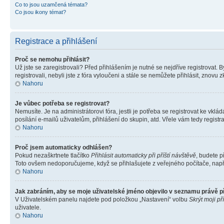
Co to jsou uzamčená témata?
Co jsou ikony témat?
Registrace a přihlášení
Proč se nemohu přihlásit?
Už jste se zaregistrovali? Před přihlášením je nutné se nejdříve registrovat.
registrovali, nebyli jste z fóra vyloučeni a stále se nemůžete přihlásit, zno
Nahoru
Je vůbec potřeba se registrovat?
Nemusíte. Je na administrátorovi fóra, jestli je potřeba se registrovat ke 
posílání e-mailů uživatelům, přihlášení do skupin, atd. Vřele vám tedy registr
Nahoru
Proč jsem automaticky odhlášen?
Pokud nezaškrtnete tlačítko
Přihlásit automaticky při příští návštěvě
, budete p
Toto ovšem nedoporučujeme, když se přihlašujete z veřejného počítače, např. 
Nahoru
Jak zabráním, aby se moje uživatelské jméno objevilo v seznamu právě 
V Uživatelském panelu najdete pod položkou „Nastavení“ volbu
Skrýt moji př
uživatele.
Nahoru