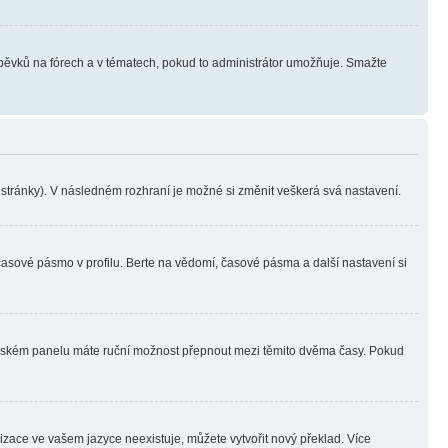
íspěvků na fórech a v tématech, pokud to administrátor umožňuje. Smažte
i stránky). V následném rozhraní je možné si změnit veškerá svá nastavení.
časové pásmo v profilu. Berte na vědomí, časové pásma a další nastavení si
ivatelském panelu máte ruční možnost přepnout mezi těmito dvěma časy. Pokud
lizace ve vašem jazyce neexistuje, můžete vytvořit nový překlad. Více