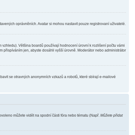
stavených oprávněních. Avatar si mohou nastavit pouze registrovaní uživatelé.
 vzhledu). Většina boardů používají hodnocení úrovní k rozlišení počtu vámi
ým přispíváním jen, abyste dosáhli vyšší úrovně. Moderátor nebo administrátor
zbavit se otravných anonymních vzkazů a robotů, které sbírají e-mailové
povoleno můžete vidět na spodní části fóra nebo tématu (Např.
Můžete přidat