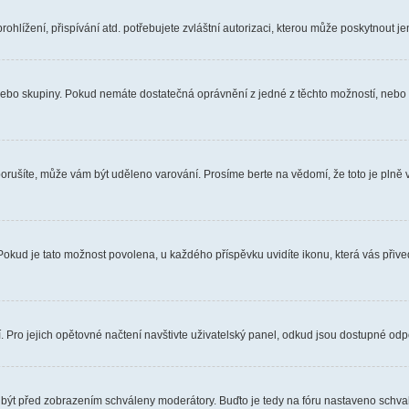
hlížení, přispívání atd. potřebujete zvláštní autorizaci, kterou může poskytnout jen
, nebo skupiny. Pokud nemáte dostatečná oprávnění z jedné z těchto možností, nebo n
e porušíte, může vám být uděleno varování. Prosíme berte na vědomí, že toto je pl
 Pokud je tato možnost povolena, u každého příspěvku uvidíte ikonu, která vás přiv
Pro jejich opětovné načtení navštivte uživatelský panel, odkud jsou dostupné odpo
 být před zobrazením schváleny moderátory. Buďto je tedy na fóru nastaveno schvalo