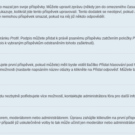
o mazat jen svoje příspěvky. Můžete upravit zprávu (někdy jen do omezeného času p
 ukazuje, kolikrát jste tento příspěvek upravovali. Tento dodatek se neobjeví, pok
telé nemohou příspěvek smazat, pokud na něj již někdo odpověděl.
stránku
Profil
. Podpis můžete přidat k právě psanému příspěvku zatržením položky
P
dpis k vybraným příspěvkům odstraněním tohoto zaškrtnutí).
ete první příspěvek, pokud můžete) měli byste vidět tlačítko
Přidat hlasování
pod h
ě možnosti (nastavte napsáním název otázky a klikněte na
Přidat odpověď
. Můžete 
u nezbytně potřebujete více možností, kontaktujte administrátora fóra pro další in
orem, moderátorem nebo administrátorem. Úpravu zahájíte kliknutím na první příspě
případě již uskutečněné volby to tak může učinit jen moderátor nebo administrátor