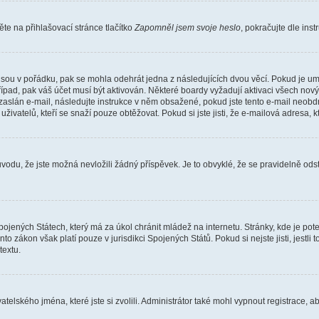
e na přihlašovací stránce tlačítko
Zapomněl jsem svoje heslo
, pokračujte dle ins
jsou v pořádku, pak se mohla odehrát jedna z následujících dvou věcí. Pokud je um
řípad, pak váš účet musí být aktivován. Některé boardy vyžadují aktivaci všech nov
yl zaslán e-mail, následujte instrukce v něm obsažené, pokud jste tento e-mail neobd
uživatelů, kteří se snaží pouze obtěžovat. Pokud si jste jisti, že e-mailová adresa, k
du, že jste možná nevložili žádný příspěvek. Je to obvyklé, že se pravidelně odstra
ojených Státech, který má za úkol chránit mládež na internetu. Stránky, kde je po
nto zákon však platí pouze v jurisdikci Spojených Států. Pokud si nejste jisti, jestl
extu.
atelského jména, které jste si zvolili. Administrátor také mohl vypnout registrace, 