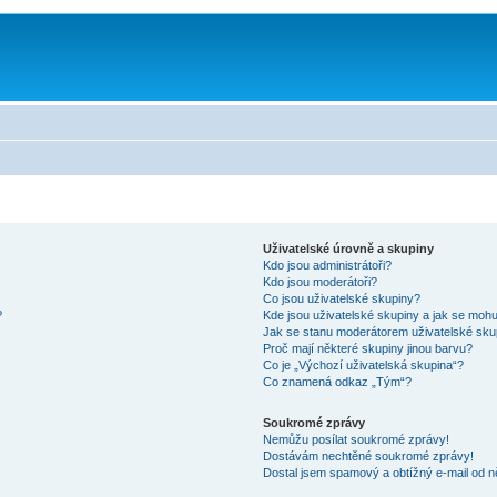
Uživatelské úrovně a skupiny
Kdo jsou administrátoři?
Kdo jsou moderátoři?
Co jsou uživatelské skupiny?
?
Kde jsou uživatelské skupiny a jak se mohu
Jak se stanu moderátorem uživatelské sku
Proč mají některé skupiny jinou barvu?
Co je „Výchozí uživatelská skupina“?
Co znamená odkaz „Tým“?
Soukromé zprávy
Nemůžu posílat soukromé zprávy!
Dostávám nechtěné soukromé zprávy!
Dostal jsem spamový a obtížný e-mail od n