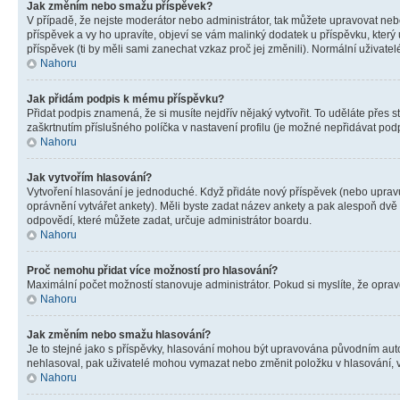
Jak změním nebo smažu příspěvek?
V případě, že nejste moderátor nebo administrátor, tak můžete upravovat neb
příspěvek a vy ho upravíte, objeví se vám malinký dodatek u příspěvku, který
příspěvek (ti by měli sami zanechat vzkaz proč jej změnili). Normální uživa
Nahoru
Jak přidám podpis k mému příspěvku?
Přidat podpis znamená, že si musíte nejdřív nějaký vytvořit. To uděláte přes 
zaškrtnutím příslušného políčka v nastavení profilu (je možné nepřidávat po
Nahoru
Jak vytvořím hlasování?
Vytvoření hlasování je jednoduché. Když přidáte nový příspěvek (nebo upravuj
oprávnění vytvářet ankety). Měli byste zadat název ankety a pak alespoň dv
odpovědí, které můžete zadat, určuje administrátor boardu.
Nahoru
Proč nemohu přidat více možností pro hlasování?
Maximální počet možností stanovuje administrátor. Pokud si myslíte, že opravd
Nahoru
Jak změním nebo smažu hlasování?
Je to stejné jako s příspěvky, hlasování mohou být upravována původním aut
nehlasoval, pak uživatelé mohou vymazat nebo změnit položku v hlasování, v 
Nahoru