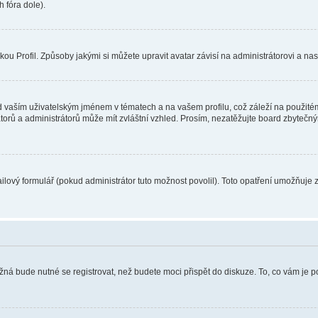
 fóra dole).
u Profil. Způsoby jakými si můžete upravit avatar závisí na administrátorovi a na
 vaším uživatelským jménem v tématech a na vašem profilu, což záleží na použitém
rátorů a administrátorů může mít zvláštní vzhled. Prosím, nezatěžujte board zbytečn
lový formulář (pokud administrátor tuto možnost povolil). Toto opatření umožňuje 
žná bude nutné se registrovat, než budete moci přispět do diskuze. To, co vám je 