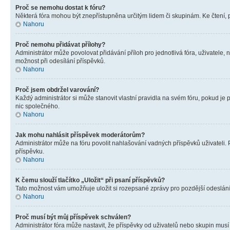
Proč se nemohu dostat k fóru?
Některá fóra mohou být znepřístupněna určitým lidem či skupinám. Ke čtení, pro
Nahoru
Proč nemohu přidávat přílohy?
Administrátor může povolovat přidávání příloh pro jednotlivá fóra, uživatele
možnost při odesílání příspěvků.
Nahoru
Proč jsem obdržel varování?
Každý administrátor si může stanovit vlastní pravidla na svém fóru, pokud j
nic společného.
Nahoru
Jak mohu nahlásit příspěvek moderátorům?
Administrátor může na fóru povolit nahlašování vadných příspěvků uživateli.
příspěvku.
Nahoru
K čemu slouží tlačítko „Uložit“ při psaní příspěvků?
Tato možnost vám umožňuje uložit si rozepsané zprávy pro pozdější odeslání. 
Nahoru
Proč musí být můj příspěvek schválen?
Administrátor fóra může nastavit, že příspěvky od uživatelů nebo skupin musí