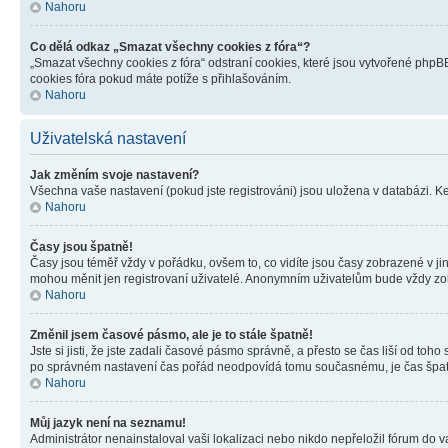
Nahoru
Co dělá odkaz „Smazat všechny cookies z fóra“?
„Smazat všechny cookies z fóra“ odstraní cookies, které jsou vytvořené phpBB
cookies fóra pokud máte potíže s přihlašováním.
Nahoru
Uživatelská nastavení
Jak změním svoje nastavení?
Všechna vaše nastavení (pokud jste registrováni) jsou uložena v databázi. K
Nahoru
Časy jsou špatně!
Časy jsou téměř vždy v pořádku, ovšem to, co vidíte jsou časy zobrazené v j
mohou měnit jen registrovaní uživatelé. Anonymním uživatelům bude vždy zo
Nahoru
Změnil jsem časové pásmo, ale je to stále špatně!
Jste si jisti, že jste zadali časové pásmo správně, a přesto se čas liší od 
po správném nastavení čas pořád neodpovídá tomu současnému, je čas špatn
Nahoru
Můj jazyk není na seznamu!
Administrátor nenainstaloval vaši lokalizaci nebo nikdo nepřeložil fórum do 