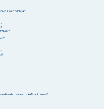
bo je z nich odebírat?
h?
ů?
tránku!?
ata?
i?
ra?
mailů nebo právních záležitostí boardu?