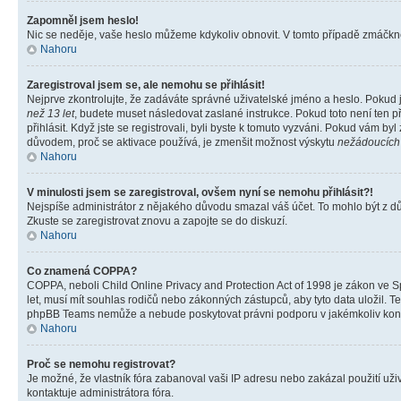
Zapomněl jsem heslo!
Nic se neděje, vaše heslo můžeme kdykoliv obnovit. V tomto případě zmáčknět
Nahoru
Zaregistroval jsem se, ale nemohu se přihlásit!
Nejprve zkontrolujte, že zadáváte správné uživatelské jméno a heslo. Pokud 
než 13 let
, budete muset následovat zaslané instrukce. Pokud toto není ten p
přihlásit. Když jste se registrovali, byli byste k tomuto vyzváni. Pokud vám b
důvodem, proč se aktivace používá, je zmenšit možnost výskytu
nežádoucích
Nahoru
V minulosti jsem se zaregistroval, ovšem nyní se nemohu přihlásit?!
Nejspíše administrátor z nějakého důvodu smazal váš účet. To mohlo být z důvo
Zkuste se zaregistrovat znovu a zapojte se do diskuzí.
Nahoru
Co znamená COPPA?
COPPA, neboli Child Online Privacy and Protection Act of 1998 je zákon ve Sp
let, musí mít souhlas rodičů nebo zákonných zástupců, aby tyto data uložil. Te
phpBB Teams nemůže a nebude poskytovat právni podporu v jakémkoliv kont
Nahoru
Proč se nemohu registrovat?
Je možné, že vlastník fóra zabanoval vaši IP adresu nebo zakázal použití uživ
kontaktuje administrátora fóra.