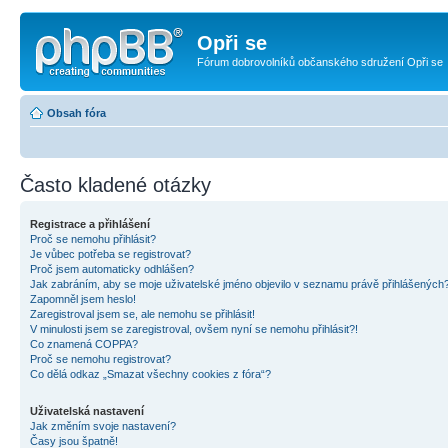
Opři se
Fórum dobrovolníků občanského sdružení Opři se
Obsah fóra
Často kladené otázky
Registrace a přihlášení
Proč se nemohu přihlásit?
Je vůbec potřeba se registrovat?
Proč jsem automaticky odhlášen?
Jak zabráním, aby se moje uživatelské jméno objevilo v seznamu právě přihlášených
Zapomněl jsem heslo!
Zaregistroval jsem se, ale nemohu se přihlásit!
V minulosti jsem se zaregistroval, ovšem nyní se nemohu přihlásit?!
Co znamená COPPA?
Proč se nemohu registrovat?
Co dělá odkaz „Smazat všechny cookies z fóra“?
Uživatelská nastavení
Jak změním svoje nastavení?
Časy jsou špatně!