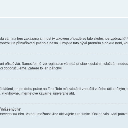
 Byla vám na fóru zakázána činnost (v takovém případě se tato skutečnost zobrazí)? 
vu zkontrolujte přihlašovací jméno a heslo. Obvykle toto bývá problém a pokud není, 
vkládání příspěvků. Samozřejmě, že registrace vám dá přístup k ostatním službám ne
aci doporučujeme. Zabere to jen pár chvil.
řihlášeni jen po dobu práce na fóru. Toto má zabránit zneužití vašeho účtu někým jiný
v knihovně, internetové kavárně, univerzitě atd.
přihlášených?
ítomnost na fóru
. Volbou možnosti
Ano
aktivujete tuto funkci. Online vás uvidí pouz