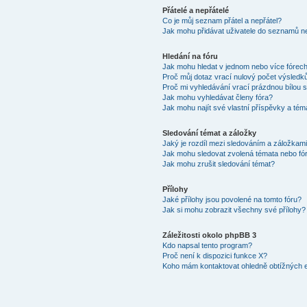
Přátelé a nepřátelé
Co je můj seznam přátel a nepřátel?
Jak mohu přidávat uživatele do seznamů ne
Hledání na fóru
Jak mohu hledat v jednom nebo více fórec
Proč můj dotaz vrací nulový počet výsledk
Proč mi vyhledávání vrací prázdnou bílou s
Jak mohu vyhledávat členy fóra?
Jak mohu najít své vlastní příspěvky a tém
Sledování témat a záložky
Jaký je rozdíl mezi sledováním a záložkam
Jak mohu sledovat zvolená témata nebo fó
Jak mohu zrušit sledování témat?
Přílohy
Jaké přílohy jsou povolené na tomto fóru?
Jak si mohu zobrazit všechny své přílohy?
Záležitosti okolo phpBB 3
Kdo napsal tento program?
Proč není k dispozici funkce X?
Koho mám kontaktovat ohledně obtížných e-