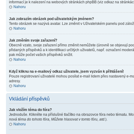
informací je k nalezení na webových stránkách phpBB (viz odkaz na stránkách
Nahoru
Jak zobrazím obrázek pod uživatelským jménem?
Tento obrázek se nazývá avatar. Lze změnit v Uživatelském panelu pod záložko
Nahoru
Jak změním svoje zařazení?
Obecně vzato, svoje zařazení přímo změnit nemůžete (úrovně se objevují pod
přidaných příspěvků a k identifikaci určitých uživatelů, např. označení mode
pak může počet vašich příspěvků snížit.
Nahoru
Když kliknu na e-mailový odkaz uživatele, jsem vyzván k přihlášení!
Pouze registrovaní uživatelé mohou posílat e-mail lidem přes nastavený e-mai
adresy.
Nahoru
Vkládání příspěvků
Jak vložím téma do fóra?
Jednoduše. Klikněte na příslušné tlačítko na obrazovce fóra nebo tématu. Mo
nová téma do tohoto fóra, Můžete hlasovat v tomto fóru, atd.
).
Nahoru