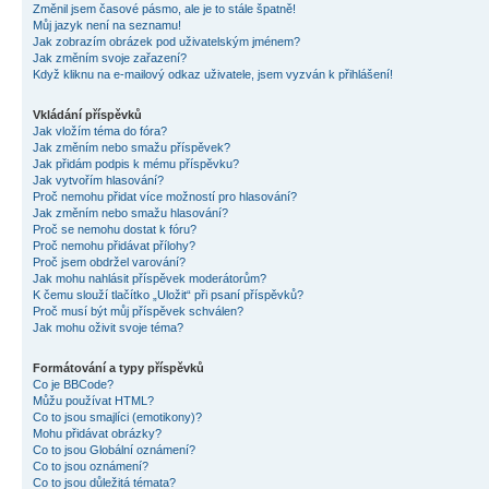
Změnil jsem časové pásmo, ale je to stále špatně!
Můj jazyk není na seznamu!
Jak zobrazím obrázek pod uživatelským jménem?
Jak změním svoje zařazení?
Když kliknu na e-mailový odkaz uživatele, jsem vyzván k přihlášení!
Vkládání příspěvků
Jak vložím téma do fóra?
Jak změním nebo smažu příspěvek?
Jak přidám podpis k mému příspěvku?
Jak vytvořím hlasování?
Proč nemohu přidat více možností pro hlasování?
Jak změním nebo smažu hlasování?
Proč se nemohu dostat k fóru?
Proč nemohu přidávat přílohy?
Proč jsem obdržel varování?
Jak mohu nahlásit příspěvek moderátorům?
K čemu slouží tlačítko „Uložit“ při psaní příspěvků?
Proč musí být můj příspěvek schválen?
Jak mohu oživit svoje téma?
Formátování a typy příspěvků
Co je BBCode?
Můžu používat HTML?
Co to jsou smajlíci (emotikony)?
Mohu přidávat obrázky?
Co to jsou Globální oznámení?
Co to jsou oznámení?
Co to jsou důležitá témata?