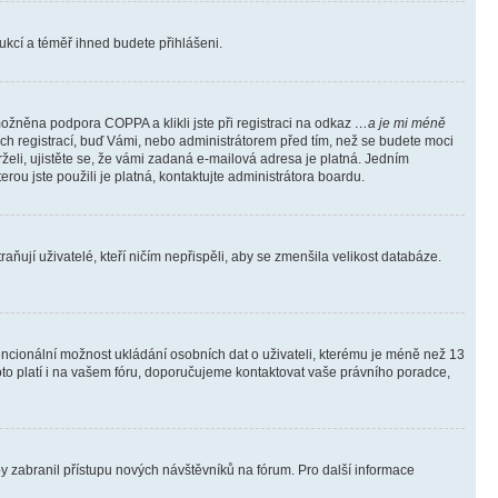
trukcí a téměř ihned budete přihlášeni.
ožněna podpora COPPA a klikli jste při registraci na odkaz
…a je mi méně
ých registrací, buď Vámi, nebo administrátorem před tím, než se budete moci
rželi, ujistěte se, že vámi zadaná e-mailová adresa je platná. Jedním
terou jste použili je platná, kontaktujte administrátora boardu.
ňují uživatelé, kteří ničím nepřispěli, aby se zmenšila velikost databáze.
tencionální možnost ukládání osobních dat o uživateli, kterému je méně než 13
i toto platí i na vašem fóru, doporučujeme kontaktovat vaše právního poradce,
aby zabranil přístupu nových návštěvníků na fórum. Pro další informace