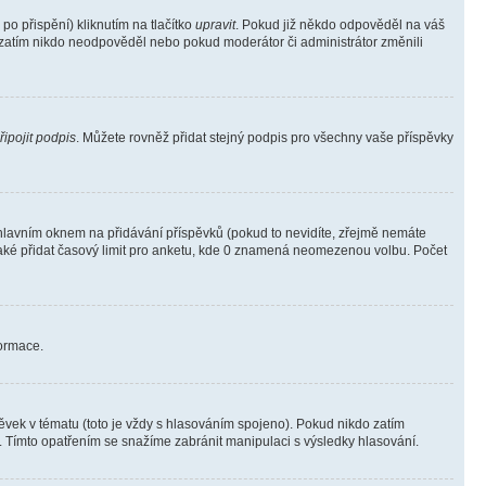
o přispění) kliknutím na tlačítko
upravit
. Pokud již někdo odpověděl na váš
ud zatím nikdo neodpověděl nebo pokud moderátor či administrátor změnili
řipojit podpis
. Můžete rovněž přidat stejný podpis pro všechny vaše příspěvky
lavním oknem na přidávání příspěvků (pokud to nevidíte, zřejmě nemáte
také přidat časový limit pro anketu, kde 0 znamená neomezenou volbu. Počet
formace.
vek v tématu (toto je vždy s hlasováním spojeno). Pokud nikdo zatím
. Tímto opatřením se snažíme zabránit manipulaci s výsledky hlasování.