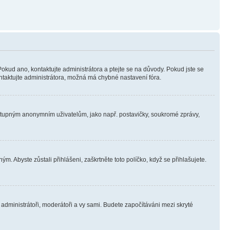
Pokud ano, kontaktujte administrátora a ptejte se na důvody. Pokud jste se
kontaktujte administrátora, možná má chybné nastavení fóra.
dostupným anonymním uživatelům, jako např. postavičky, soukromé zprávy,
m. Abyste zůstali přihlášeni, zaškrtněte toto políčko, když se přihlašujete.
e administrátoři, moderátoři a vy sami. Budete započítáváni mezi skryté