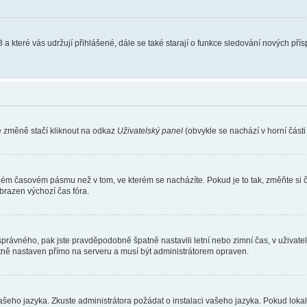
 a které vás udržují přihlášené, dále se také starají o funkce sledování nových př
e změně stačí kliknout na odkaz
Uživatelský panel
(obvykle se nachází v horní část
iném časovém pásmu než v tom, ve kterém se nacházíte. Pokud je to tak, změňte si 
brazen výchozí čas fóra.
toho správného, pak jste pravděpodobně špatně nastavili letní nebo zimní čas, v už
ě nastaven přímo na serveru a musí být administrátorem opraven.
vašeho jazyka. Zkuste administrátora požádat o instalaci vašeho jazyka. Pokud loka