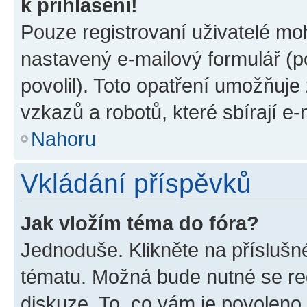
k přihlášení!
Pouze registrovaní uživatelé moh
nastavený e-mailový formulář (p
povolil). Toto opatření umožňuj
vzkazů a robotů, které sbírají e
Nahoru
Vkládání příspěvků
Jak vložím téma do fóra?
Jednoduše. Klikněte na příslušn
tématu. Možná bude nutné se reg
diskuze. To, co vám je povoleno