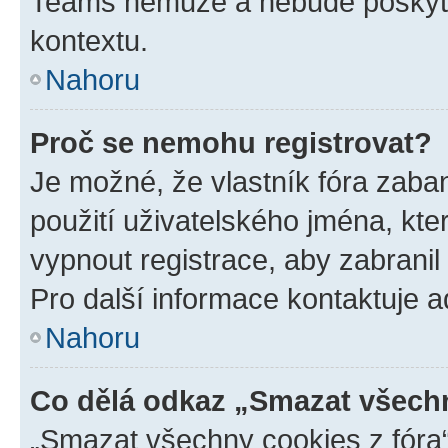
Teams nemůže a nebude poskyto
kontextu.
Nahoru
Proč se nemohu registrovat?
Je možné, že vlastník fóra zaba
použití uživatelského jména, které
vypnout registrace, aby zabrani
Pro další informace kontaktuje ad
Nahoru
Co dělá odkaz „Smazat všechn
„Smazat všechny cookies z fóra“