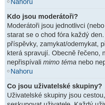
Nahoru
Kdo jsou moderátoři?
Moderátoři jsou jednotlivci (nebo 
starat se o chod fóra každý den
příspěvky, zamykat/odemykat, p
která spravují. Obecně řečeno, m
nepřispívali
mimo téma
nebo nepř
Nahoru
Co jsou uživatelské skupiny?
Uživatelské skupiny jsou cestou
seskupovat uživatele. Každý uživ