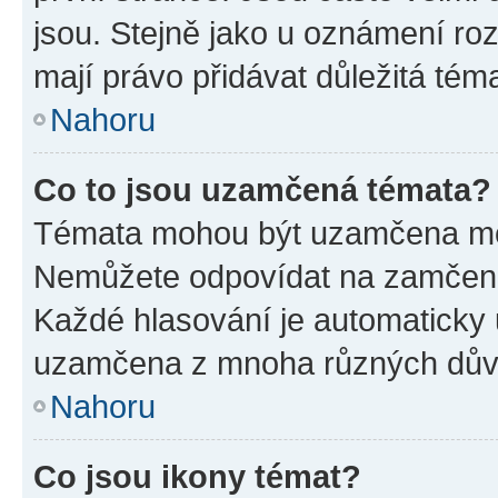
jsou. Stejně jako u oznámení rozh
mají právo přidávat důležitá tém
Nahoru
Co to jsou uzamčená témata?
Témata mohou být uzamčena mo
Nemůžete odpovídat na zamčená 
Každé hlasování je automatick
uzamčena z mnoha různých dův
Nahoru
Co jsou ikony témat?