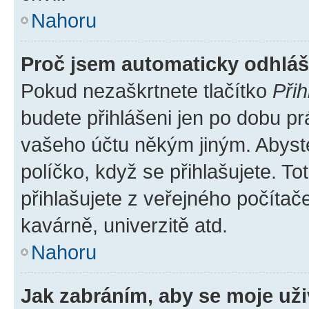
Nahoru
Proč jsem automaticky odhlá
Pokud nezaškrtnete tlačítko
Přih
budete přihlášeni jen po dobu pr
vašeho účtu někým jiným. Abyste 
políčko, když se přihlašujete. 
přihlašujete z veřejného počítač
kavárně, univerzitě atd.
Nahoru
Jak zabráním, aby se moje už