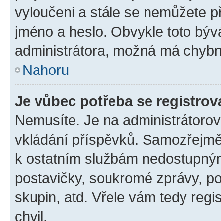
vyloučeni a stále se nemůžete při
jméno a heslo. Obvykle toto býv
administrátora, možná má chybn
Nahoru
Je vůbec potřeba se registrov
Nemusíte. Je na administrátorovi 
vkládání příspěvků. Samozřejmě,
k ostatním službám nedostupný
postavičky, soukromé zprávy, pos
skupin, atd. Vřele vám tedy regi
chvil.