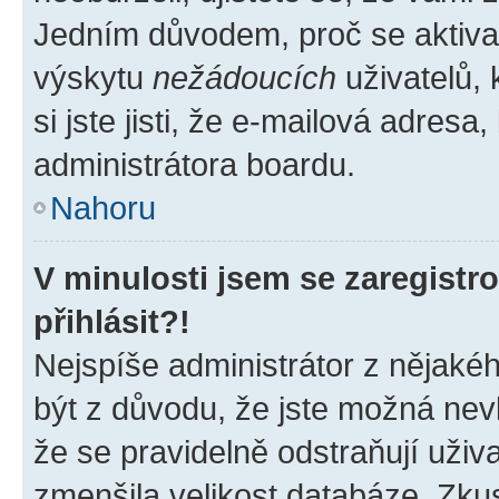
Jedním důvodem, proč se aktiva
výskytu
nežádoucích
uživatelů, 
si jste jisti, že e-mailová adresa,
administrátora boardu.
Nahoru
V minulosti jsem se zaregist
přihlásit?!
Nejspíše administrátor z nějaké
být z důvodu, že jste možná nevl
že se pravidelně odstraňují uživa
zmenšila velikost databáze. Zkus