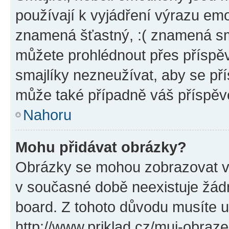
používají k vyjádření výrazu emo
znamená šťastný, :( znamená sm
můžete prohlédnout přes příspěv
smajlíky nezneužívat, aby se př
může také případně váš příspěv
Nahoru
Mohu přidávat obrázky?
Obrázky se mohou zobrazovat ve
v současné době neexistuje žád
board. Z tohoto důvodu musíte u
http://www.priklad.cz/muj-obraz