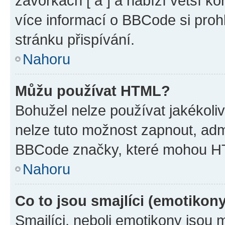
závorkách [ a ] a nabízí větší ko
více informací o BBCode si proh
stránku přispívání.
Nahoru
Můžu používat HTML?
Bohužel nelze používat jakékoli
nelze tuto možnost zapnout, adm
BBCode značky, které mohou HT
Nahoru
Co to jsou smajlíci (emotikon
Smajlíci, neboli emotikony jsou 