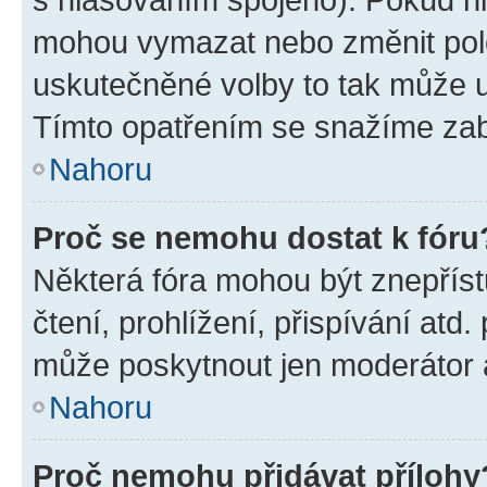
mohou vymazat nebo změnit polož
uskutečněné volby to tak může uč
Tímto opatřením se snažíme zabr
Nahoru
Proč se nemohu dostat k fóru
Některá fóra mohou být znepříst
čtení, prohlížení, přispívání atd.
může poskytnout jen moderátor a 
Nahoru
Proč nemohu přidávat přílohy