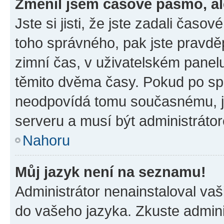
Změnil jsem časové pásmo, ale
Jste si jisti, že jste zadali časo
toho správného, pak jste pravdě
zimní čas, v uživatelském pane
těmito dvěma časy. Pokud po s
neodpovídá tomu současnému, j
serveru a musí být administráto
Nahoru
Můj jazyk není na seznamu!
Administrátor nenainstaloval vaši
do vašeho jazyka. Zkuste admini