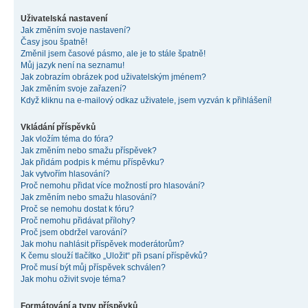
Uživatelská nastavení
Jak změním svoje nastavení?
Časy jsou špatně!
Změnil jsem časové pásmo, ale je to stále špatně!
Můj jazyk není na seznamu!
Jak zobrazím obrázek pod uživatelským jménem?
Jak změním svoje zařazení?
Když kliknu na e-mailový odkaz uživatele, jsem vyzván k přihlášení!
Vkládání příspěvků
Jak vložím téma do fóra?
Jak změním nebo smažu příspěvek?
Jak přidám podpis k mému příspěvku?
Jak vytvořím hlasování?
Proč nemohu přidat více možností pro hlasování?
Jak změním nebo smažu hlasování?
Proč se nemohu dostat k fóru?
Proč nemohu přidávat přílohy?
Proč jsem obdržel varování?
Jak mohu nahlásit příspěvek moderátorům?
K čemu slouží tlačítko „Uložit“ při psaní příspěvků?
Proč musí být můj příspěvek schválen?
Jak mohu oživit svoje téma?
Formátování a typy příspěvků