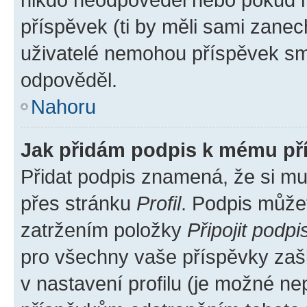
příspěvek (ti by měli sami zanec
uživatelé nemohou příspěvek sma
odpověděl.
Nahoru
Jak přidám podpis k mému př
Přidat podpis znamená, že si mus
přes stránku
Profil
. Podpis může
zatržením položky
Připojit podpi
pro všechny vaše příspěvky zašk
v nastavení profilu (je možné n