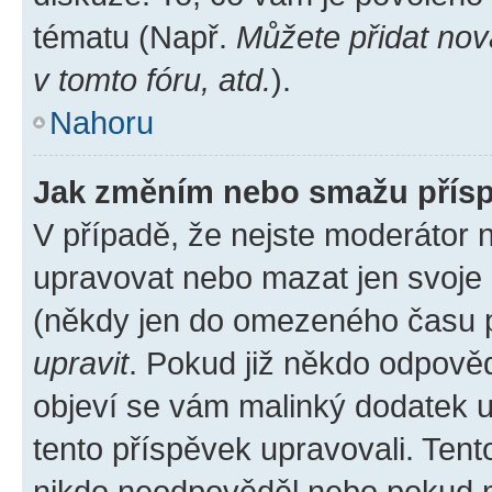
tématu (Např.
Můžete přidat nov
v tomto fóru, atd.
).
Nahoru
Jak změním nebo smažu přís
V případě, že nejste moderátor 
upravovat nebo mazat jen svoje 
(někdy jen do omezeného času po
upravit
. Pokud již někdo odpověd
objeví se vám malinký dodatek u 
tento příspěvek upravovali. Ten
nikdo neodpověděl nebo pokud mo