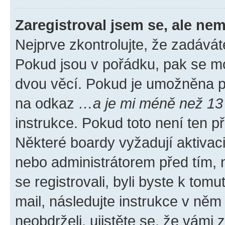
Zaregistroval jsem se, ale nem
Nejprve zkontrolujte, že zadávát
Pokud jsou v pořádku, pak se mo
dvou věcí. Pokud je umožněna pod
na odkaz
…a je mi méně než 13 
instrukce. Pokud toto není ten p
Některé boardy vyžadují aktivac
nebo administrátorem před tím, n
se registrovali, byli byste k tom
mail, následujte instrukce v něm
neobdrželi, ujistěte se, že vámi