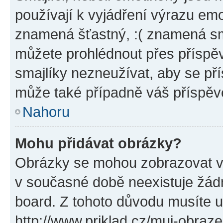
používají k vyjádření výrazu emo
znamená šťastný, :( znamená sm
můžete prohlédnout přes příspěv
smajlíky nezneužívat, aby se př
může také případně váš příspěv
Nahoru
Mohu přidávat obrázky?
Obrázky se mohou zobrazovat ve
v současné době neexistuje žád
board. Z tohoto důvodu musíte u
http://www.priklad.cz/muj-obraz