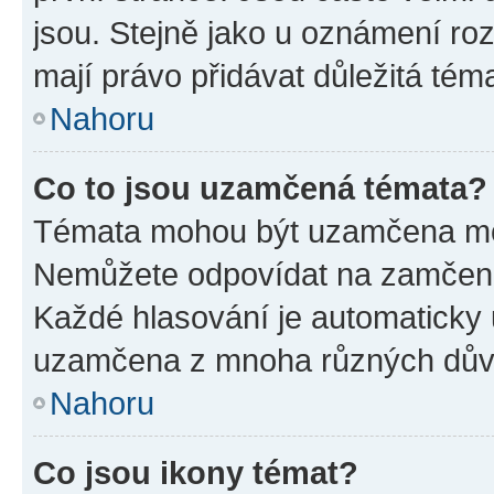
jsou. Stejně jako u oznámení rozh
mají právo přidávat důležitá tém
Nahoru
Co to jsou uzamčená témata?
Témata mohou být uzamčena mo
Nemůžete odpovídat na zamčená 
Každé hlasování je automatick
uzamčena z mnoha různých dův
Nahoru
Co jsou ikony témat?