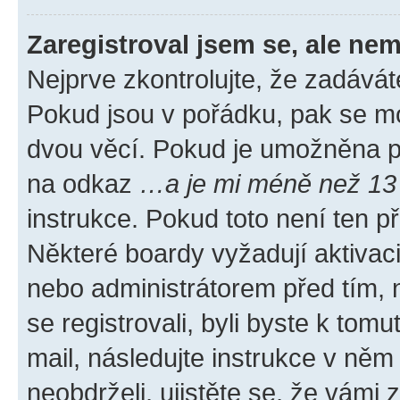
Zaregistroval jsem se, ale nem
Nejprve zkontrolujte, že zadávát
Pokud jsou v pořádku, pak se mo
dvou věcí. Pokud je umožněna pod
na odkaz
…a je mi méně než 13 
instrukce. Pokud toto není ten p
Některé boardy vyžadují aktivac
nebo administrátorem před tím, n
se registrovali, byli byste k tom
mail, následujte instrukce v něm
neobdrželi, ujistěte se, že vámi