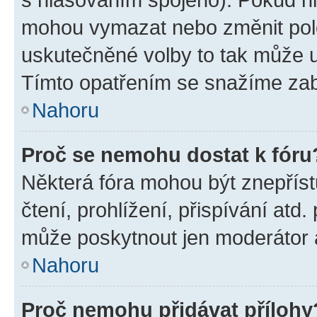
mohou vymazat nebo změnit polož
uskutečněné volby to tak může uč
Tímto opatřením se snažíme zabr
Nahoru
Proč se nemohu dostat k fóru
Některá fóra mohou být znepříst
čtení, prohlížení, přispívání atd.
může poskytnout jen moderátor a 
Nahoru
Proč nemohu přidávat přílohy