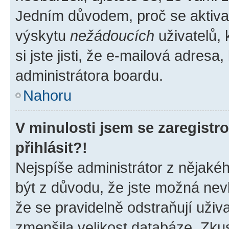
Jedním důvodem, proč se aktiva
výskytu
nežádoucích
uživatelů, 
si jste jisti, že e-mailová adresa,
administrátora boardu.
Nahoru
V minulosti jsem se zaregist
přihlásit?!
Nejspíše administrátor z nějaké
být z důvodu, že jste možná nevl
že se pravidelně odstraňují uživa
zmenšila velikost databáze. Zkus