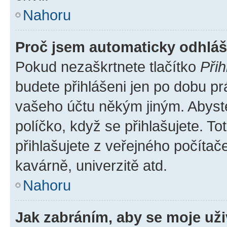
Nahoru
Proč jsem automaticky odhlá
Pokud nezaškrtnete tlačítko
Přih
budete přihlášeni jen po dobu pr
vašeho účtu někým jiným. Abyste 
políčko, když se přihlašujete. 
přihlašujete z veřejného počítač
kavárně, univerzitě atd.
Nahoru
Jak zabráním, aby se moje už