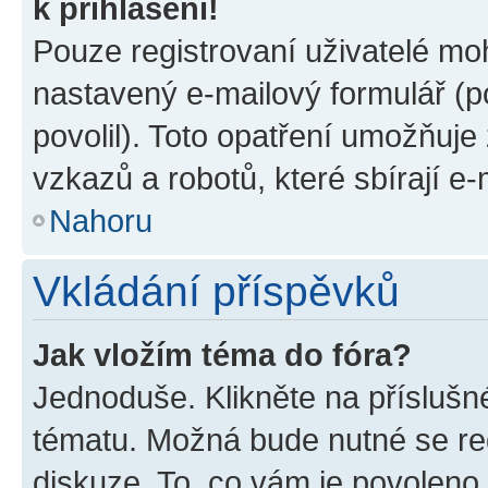
k přihlášení!
Pouze registrovaní uživatelé moh
nastavený e-mailový formulář (p
povolil). Toto opatření umožňuj
vzkazů a robotů, které sbírají e
Nahoru
Vkládání příspěvků
Jak vložím téma do fóra?
Jednoduše. Klikněte na příslušn
tématu. Možná bude nutné se reg
diskuze. To, co vám je povoleno