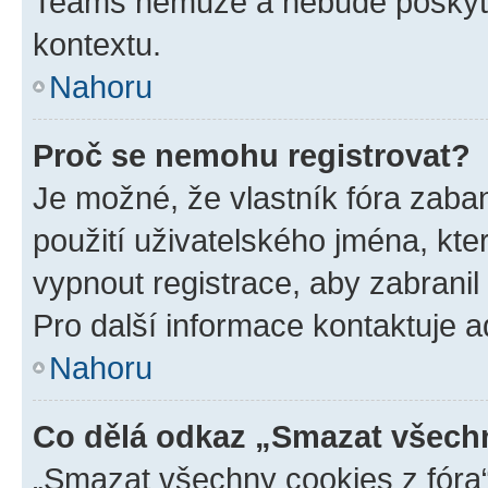
Teams nemůže a nebude poskyto
kontextu.
Nahoru
Proč se nemohu registrovat?
Je možné, že vlastník fóra zaba
použití uživatelského jména, které
vypnout registrace, aby zabrani
Pro další informace kontaktuje ad
Nahoru
Co dělá odkaz „Smazat všechn
„Smazat všechny cookies z fóra“