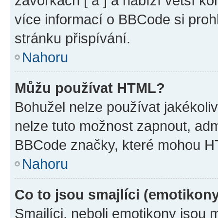
závorkách [ a ] a nabízí větší ko
více informací o BBCode si proh
stránku přispívání.
Nahoru
Můžu používat HTML?
Bohužel nelze používat jakékoli
nelze tuto možnost zapnout, adm
BBCode značky, které mohou HT
Nahoru
Co to jsou smajlíci (emotikon
Smajlíci, neboli emotikony jsou 