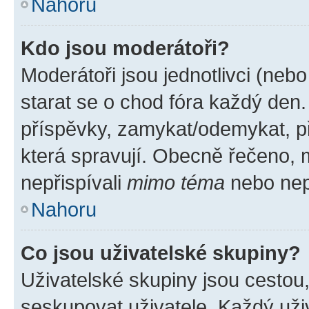
Nahoru
Kdo jsou moderátoři?
Moderátoři jsou jednotlivci (nebo 
starat se o chod fóra každý den
příspěvky, zamykat/odemykat, p
která spravují. Obecně řečeno, m
nepřispívali
mimo téma
nebo nepř
Nahoru
Co jsou uživatelské skupiny?
Uživatelské skupiny jsou cestou
seskupovat uživatele. Každý uživ