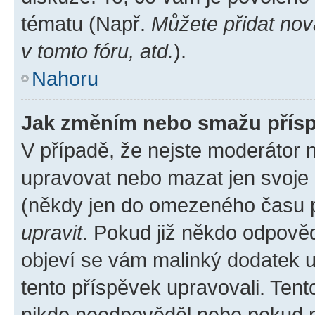
tématu (Např.
Můžete přidat nov
v tomto fóru, atd.
).
Nahoru
Jak změním nebo smažu přís
V případě, že nejste moderátor 
upravovat nebo mazat jen svoje 
(někdy jen do omezeného času po
upravit
. Pokud již někdo odpověd
objeví se vám malinký dodatek u 
tento příspěvek upravovali. Ten
nikdo neodpověděl nebo pokud mo