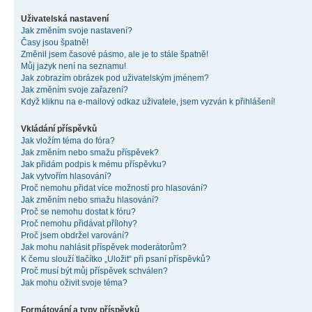
Uživatelská nastavení
Jak změním svoje nastavení?
Časy jsou špatně!
Změnil jsem časové pásmo, ale je to stále špatně!
Můj jazyk není na seznamu!
Jak zobrazím obrázek pod uživatelským jménem?
Jak změním svoje zařazení?
Když kliknu na e-mailový odkaz uživatele, jsem vyzván k přihlášení!
Vkládání příspěvků
Jak vložím téma do fóra?
Jak změním nebo smažu příspěvek?
Jak přidám podpis k mému příspěvku?
Jak vytvořím hlasování?
Proč nemohu přidat více možností pro hlasování?
Jak změním nebo smažu hlasování?
Proč se nemohu dostat k fóru?
Proč nemohu přidávat přílohy?
Proč jsem obdržel varování?
Jak mohu nahlásit příspěvek moderátorům?
K čemu slouží tlačítko „Uložit“ při psaní příspěvků?
Proč musí být můj příspěvek schválen?
Jak mohu oživit svoje téma?
Formátování a typy příspěvků