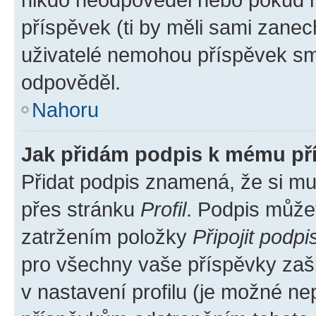
příspěvek (ti by měli sami zanec
uživatelé nemohou příspěvek sma
odpověděl.
Nahoru
Jak přidám podpis k mému př
Přidat podpis znamená, že si mus
přes stránku
Profil
. Podpis může
zatržením položky
Připojit podpi
pro všechny vaše příspěvky zašk
v nastavení profilu (je možné n