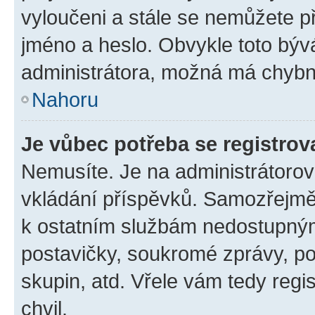
vyloučeni a stále se nemůžete při
jméno a heslo. Obvykle toto býv
administrátora, možná má chybn
Nahoru
Je vůbec potřeba se registrov
Nemusíte. Je na administrátorovi 
vkládání příspěvků. Samozřejmě,
k ostatním službám nedostupný
postavičky, soukromé zprávy, pos
skupin, atd. Vřele vám tedy regi
chvil.