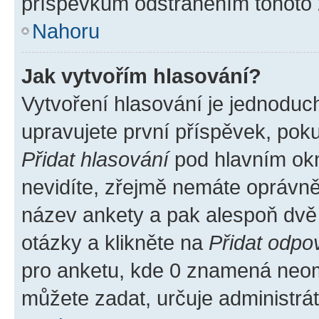
příspěvkům odstraněním tohoto z
Nahoru
Jak vytvořím hlasování?
Vytvoření hlasování je jednoduc
upravujete první příspěvek, poku
Přidat hlasování
pod hlavním okn
nevidíte, zřejmě nemáte oprávněn
název ankety a pak alespoň dvě
otázky a klikněte na
Přidat odpo
pro anketu, kde 0 znamená neom
můžete zadat, určuje administrá