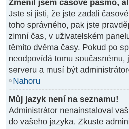
Změnil jsem časové pásmo, ale
Jste si jisti, že jste zadali časo
toho správného, pak jste pravdě
zimní čas, v uživatelském pane
těmito dvěma časy. Pokud po s
neodpovídá tomu současnému, j
serveru a musí být administráto
Nahoru
Můj jazyk není na seznamu!
Administrátor nenainstaloval vaši
do vašeho jazyka. Zkuste admini