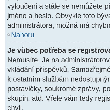
vyloučeni a stále se nemůžete při
jméno a heslo. Obvykle toto býv
administrátora, možná má chybn
Nahoru
Je vůbec potřeba se registrov
Nemusíte. Je na administrátorovi 
vkládání příspěvků. Samozřejmě,
k ostatním službám nedostupný
postavičky, soukromé zprávy, pos
skupin, atd. Vřele vám tedy regi
chvil.