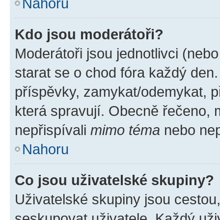
Nahoru
Kdo jsou moderátoři?
Moderátoři jsou jednotlivci (nebo 
starat se o chod fóra každý den
příspěvky, zamykat/odemykat, p
která spravují. Obecně řečeno, m
nepřispívali
mimo téma
nebo nepř
Nahoru
Co jsou uživatelské skupiny?
Uživatelské skupiny jsou cestou
seskupovat uživatele. Každý uživ