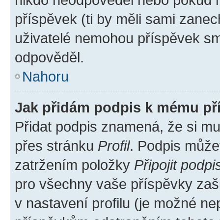
příspěvek (ti by měli sami zanec
uživatelé nemohou příspěvek sma
odpověděl.
Nahoru
Jak přidám podpis k mému př
Přidat podpis znamená, že si mus
přes stránku
Profil
. Podpis může
zatržením položky
Připojit podpi
pro všechny vaše příspěvky zašk
v nastavení profilu (je možné n