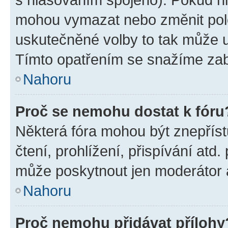
mohou vymazat nebo změnit polož
uskutečněné volby to tak může uč
Tímto opatřením se snažíme zabr
Nahoru
Proč se nemohu dostat k fóru
Některá fóra mohou být znepříst
čtení, prohlížení, přispívání atd.
může poskytnout jen moderátor a 
Nahoru
Proč nemohu přidávat přílohy