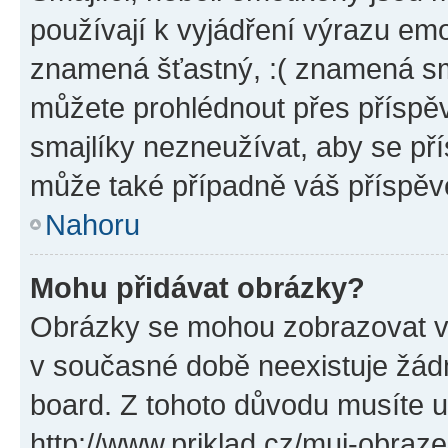
používají k vyjádření výrazu emo
znamená šťastný, :( znamená sm
můžete prohlédnout přes příspěv
smajlíky nezneužívat, aby se př
může také případně váš příspěv
Nahoru
Mohu přidávat obrázky?
Obrázky se mohou zobrazovat ve
v současné době neexistuje žád
board. Z tohoto důvodu musíte u
http://www.priklad.cz/muj-obraz