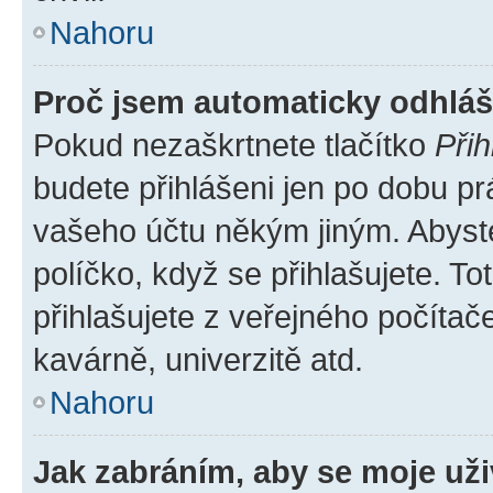
Nahoru
Proč jsem automaticky odhlá
Pokud nezaškrtnete tlačítko
Přih
budete přihlášeni jen po dobu pr
vašeho účtu někým jiným. Abyste 
políčko, když se přihlašujete. 
přihlašujete z veřejného počítač
kavárně, univerzitě atd.
Nahoru
Jak zabráním, aby se moje už