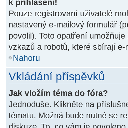
k přihlášení!
Pouze registrovaní uživatelé moh
nastavený e-mailový formulář (p
povolil). Toto opatření umožňuj
vzkazů a robotů, které sbírají e
Nahoru
Vkládání příspěvků
Jak vložím téma do fóra?
Jednoduše. Klikněte na příslušn
tématu. Možná bude nutné se reg
diskuze. To, co vám je povoleno