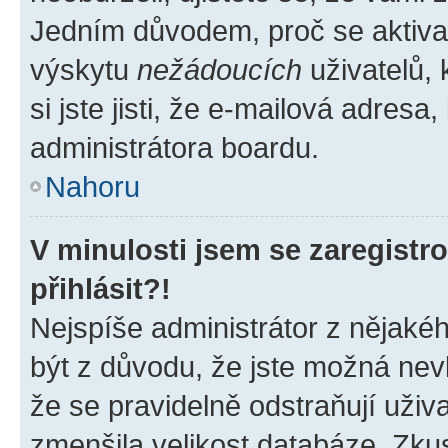
Jedním důvodem, proč se aktiva
výskytu
nežádoucích
uživatelů, 
si jste jisti, že e-mailová adresa,
administrátora boardu.
Nahoru
V minulosti jsem se zaregist
přihlásit?!
Nejspíše administrátor z nějaké
být z důvodu, že jste možná nevl
že se pravidelně odstraňují uživa
zmenšila velikost databáze. Zkus