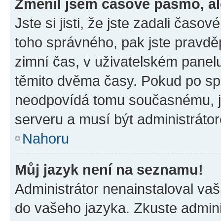
Změnil jsem časové pásmo, ale
Jste si jisti, že jste zadali časo
toho správného, pak jste pravdě
zimní čas, v uživatelském pane
těmito dvěma časy. Pokud po s
neodpovídá tomu současnému, j
serveru a musí být administráto
Nahoru
Můj jazyk není na seznamu!
Administrátor nenainstaloval vaši
do vašeho jazyka. Zkuste admini