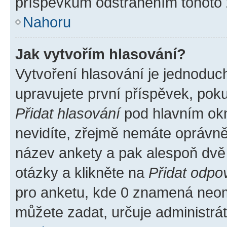
příspěvkům odstraněním tohoto z
Nahoru
Jak vytvořím hlasování?
Vytvoření hlasování je jednoduc
upravujete první příspěvek, poku
Přidat hlasování
pod hlavním okn
nevidíte, zřejmě nemáte oprávněn
název ankety a pak alespoň dvě
otázky a klikněte na
Přidat odpo
pro anketu, kde 0 znamená neom
můžete zadat, určuje administrá