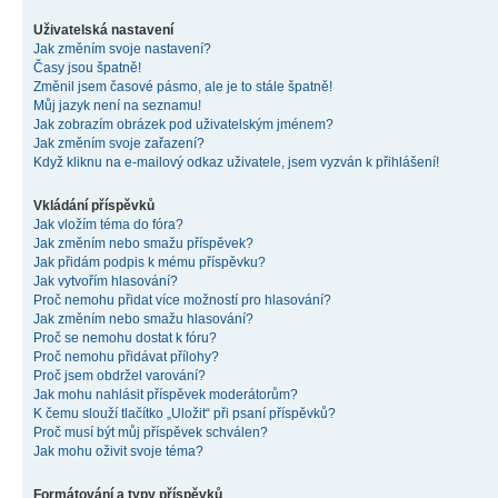
Uživatelská nastavení
Jak změním svoje nastavení?
Časy jsou špatně!
Změnil jsem časové pásmo, ale je to stále špatně!
Můj jazyk není na seznamu!
Jak zobrazím obrázek pod uživatelským jménem?
Jak změním svoje zařazení?
Když kliknu na e-mailový odkaz uživatele, jsem vyzván k přihlášení!
Vkládání příspěvků
Jak vložím téma do fóra?
Jak změním nebo smažu příspěvek?
Jak přidám podpis k mému příspěvku?
Jak vytvořím hlasování?
Proč nemohu přidat více možností pro hlasování?
Jak změním nebo smažu hlasování?
Proč se nemohu dostat k fóru?
Proč nemohu přidávat přílohy?
Proč jsem obdržel varování?
Jak mohu nahlásit příspěvek moderátorům?
K čemu slouží tlačítko „Uložit“ při psaní příspěvků?
Proč musí být můj příspěvek schválen?
Jak mohu oživit svoje téma?
Formátování a typy příspěvků