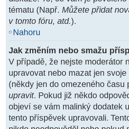
tématu (Např.
Můžete přidat nov
v tomto fóru, atd.
).
Nahoru
Jak změním nebo smažu přís
V případě, že nejste moderátor 
upravovat nebo mazat jen svoje 
(někdy jen do omezeného času po
upravit
. Pokud již někdo odpověd
objeví se vám malinký dodatek u 
tento příspěvek upravovali. Ten
nikdo neodpověděl nebo pokud mo