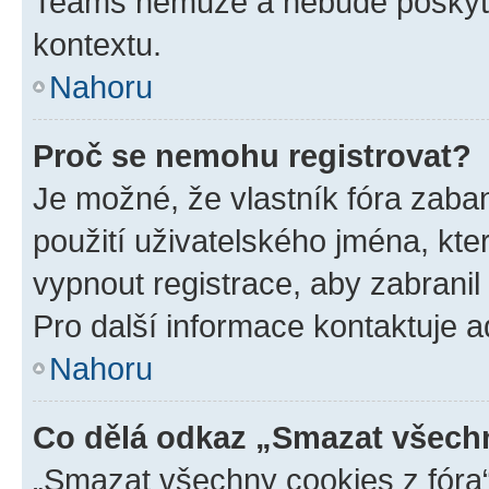
Teams nemůže a nebude poskyto
kontextu.
Nahoru
Proč se nemohu registrovat?
Je možné, že vlastník fóra zaba
použití uživatelského jména, které
vypnout registrace, aby zabrani
Pro další informace kontaktuje ad
Nahoru
Co dělá odkaz „Smazat všechn
„Smazat všechny cookies z fóra“