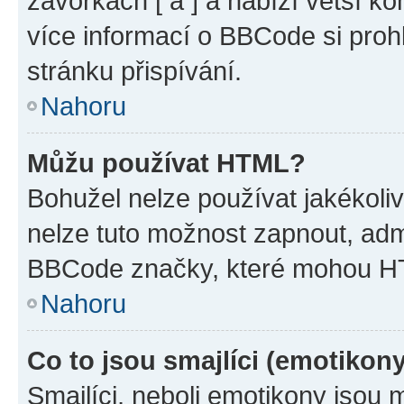
závorkách [ a ] a nabízí větší ko
více informací o BBCode si proh
stránku přispívání.
Nahoru
Můžu používat HTML?
Bohužel nelze používat jakékoli
nelze tuto možnost zapnout, adm
BBCode značky, které mohou HT
Nahoru
Co to jsou smajlíci (emotikon
Smajlíci, neboli emotikony jsou 