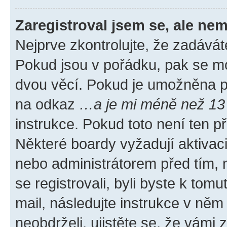
Zaregistroval jsem se, ale nem
Nejprve zkontrolujte, že zadávát
Pokud jsou v pořádku, pak se mo
dvou věcí. Pokud je umožněna pod
na odkaz
…a je mi méně než 13 
instrukce. Pokud toto není ten p
Některé boardy vyžadují aktivac
nebo administrátorem před tím, n
se registrovali, byli byste k tom
mail, následujte instrukce v něm
neobdrželi, ujistěte se, že vámi