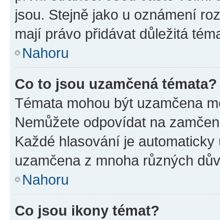
jsou. Stejně jako u oznámení rozh
mají právo přidávat důležitá tém
Nahoru
Co to jsou uzamčená témata?
Témata mohou být uzamčena mo
Nemůžete odpovídat na zamčená 
Každé hlasování je automatick
uzamčena z mnoha různých dův
Nahoru
Co jsou ikony témat?