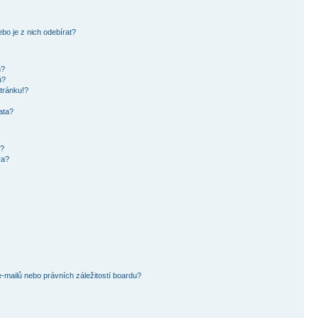
bo je z nich odebírat?
h?
ů?
tránku!?
ata?
i?
ra?
mailů nebo právních záležitostí boardu?