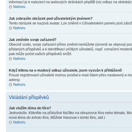
informací je k nalezení na webových stránkách phpBB (viz odkaz na stránkách
Nahoru
Jak zobrazím obrázek pod uživatelským jménem?
Tento obrázek se nazývá avatar. Lze změnit v Uživatelském panelu pod záložko
Nahoru
Jak změním svoje zařazení?
Obecně vzato, svoje zařazení přímo změnit nemůžete (úrovně se objevují pod
přidaných příspěvků a k identifikaci určitých uživatelů, např. označení mode
pak může počet vašich příspěvků snížit.
Nahoru
Když kliknu na e-mailový odkaz uživatele, jsem vyzván k přihlášení!
Pouze registrovaní uživatelé mohou posílat e-mail lidem přes nastavený e-mai
adresy.
Nahoru
Vkládání příspěvků
Jak vložím téma do fóra?
Jednoduše. Klikněte na příslušné tlačítko na obrazovce fóra nebo tématu. Mo
nová téma do tohoto fóra, Můžete hlasovat v tomto fóru, atd.
).
Nahoru