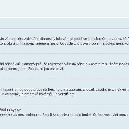
 Byla vám na fóru zakázána činnost (v takovém případě se tato skutečnost zobrazí)? 
vu zkontrolujte přihlašovací jméno a heslo. Obvykle toto bývá problém a pokud není, 
vkládání příspěvků. Samozřejmě, že registrace vám dá přístup k ostatním službám ne
aci doporučujeme. Zabere to jen pár chvil.
řihlášeni jen po dobu práce na fóru. Toto má zabránit zneužití vašeho účtu někým jiný
v knihovně, internetové kavárně, univerzitě atd.
přihlášených?
ítomnost na fóru
. Volbou možnosti
Ano
aktivujete tuto funkci. Online vás uvidí pouz