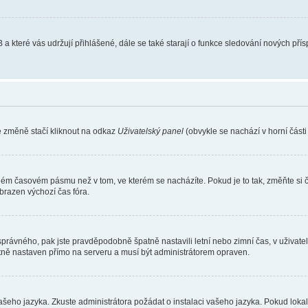
 a které vás udržují přihlášené, dále se také starají o funkce sledování nových př
e změně stačí kliknout na odkaz
Uživatelský panel
(obvykle se nachází v horní část
iném časovém pásmu než v tom, ve kterém se nacházíte. Pokud je to tak, změňte si 
brazen výchozí čas fóra.
toho správného, pak jste pravděpodobně špatně nastavili letní nebo zimní čas, v už
ě nastaven přímo na serveru a musí být administrátorem opraven.
vašeho jazyka. Zkuste administrátora požádat o instalaci vašeho jazyka. Pokud loka