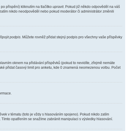
o přispění) kliknutím na tlačítko
upravit
. Pokud již někdo odpověděl na váš
ud zatím nikdo neodpověděl nebo pokud moderátor či administrátor změnili
řipojit podpis
. Můžete rovněž přidat stejný podpis pro všechny vaše příspěvky
lavním oknem na přidávání příspěvků (pokud to nevidíte, zřejmě nemáte
také přidat časový limit pro anketu, kde 0 znamená neomezenou volbu. Počet
formace.
vek v tématu (toto je vždy s hlasováním spojeno). Pokud nikdo zatím
. Tímto opatřením se snažíme zabránit manipulaci s výsledky hlasování.