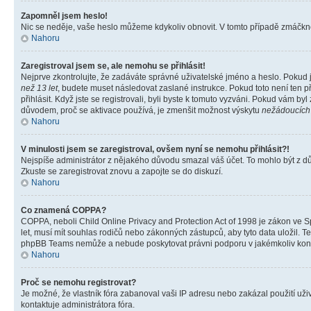
Zapomněl jsem heslo!
Nic se neděje, vaše heslo můžeme kdykoliv obnovit. V tomto případě zmáčknět
Nahoru
Zaregistroval jsem se, ale nemohu se přihlásit!
Nejprve zkontrolujte, že zadáváte správné uživatelské jméno a heslo. Pokud 
než 13 let
, budete muset následovat zaslané instrukce. Pokud toto není ten p
přihlásit. Když jste se registrovali, byli byste k tomuto vyzváni. Pokud vám b
důvodem, proč se aktivace používá, je zmenšit možnost výskytu
nežádoucích
Nahoru
V minulosti jsem se zaregistroval, ovšem nyní se nemohu přihlásit?!
Nejspíše administrátor z nějakého důvodu smazal váš účet. To mohlo být z důvo
Zkuste se zaregistrovat znovu a zapojte se do diskuzí.
Nahoru
Co znamená COPPA?
COPPA, neboli Child Online Privacy and Protection Act of 1998 je zákon ve Sp
let, musí mít souhlas rodičů nebo zákonných zástupců, aby tyto data uložil. Te
phpBB Teams nemůže a nebude poskytovat právni podporu v jakémkoliv kont
Nahoru
Proč se nemohu registrovat?
Je možné, že vlastník fóra zabanoval vaši IP adresu nebo zakázal použití uživ
kontaktuje administrátora fóra.