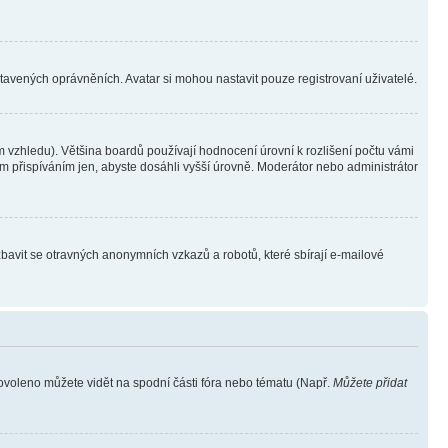
stavených oprávněních. Avatar si mohou nastavit pouze registrovaní uživatelé.
 vzhledu). Většina boardů používají hodnocení úrovní k rozlišení počtu vámi
ým přispíváním jen, abyste dosáhli vyšší úrovně. Moderátor nebo administrátor
zbavit se otravných anonymních vzkazů a robotů, které sbírají e-mailové
povoleno můžete vidět na spodní části fóra nebo tématu (Např.
Můžete přidat