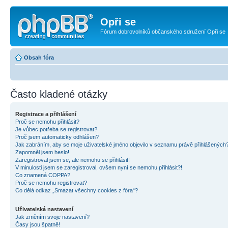
Opři se
Fórum dobrovolníků občanského sdružení Opři se
Obsah fóra
Často kladené otázky
Registrace a přihlášení
Proč se nemohu přihlásit?
Je vůbec potřeba se registrovat?
Proč jsem automaticky odhlášen?
Jak zabráním, aby se moje uživatelské jméno objevilo v seznamu právě přihlášených
Zapomněl jsem heslo!
Zaregistroval jsem se, ale nemohu se přihlásit!
V minulosti jsem se zaregistroval, ovšem nyní se nemohu přihlásit?!
Co znamená COPPA?
Proč se nemohu registrovat?
Co dělá odkaz „Smazat všechny cookies z fóra“?
Uživatelská nastavení
Jak změním svoje nastavení?
Časy jsou špatně!