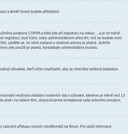
trukcí a téměř ihned budete přihlášeni.
ožněna podpora COPPA a klikli jste při registraci na odkaz
…a je mi méně
ých registrací, buď Vámi, nebo administrátorem před tím, než se budete moci
rželi, ujistěte se, že vámi zadaná e-mailová adresa je platná. Jedním
terou jste použili je platná, kontaktujte administrátora boardu.
ňují uživatelé, kteří ničím nepřispěli, aby se zmenšila velikost databáze.
tencionální možnost ukládání osobních dat o uživateli, kterému je méně než 13
i toto platí i na vašem fóru, doporučujeme kontaktovat vaše právního poradce,
aby zabranil přístupu nových návštěvníků na fórum. Pro další informace