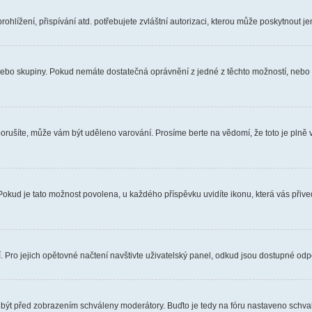
hlížení, přispívání atd. potřebujete zvláštní autorizaci, kterou může poskytnout jen
, nebo skupiny. Pokud nemáte dostatečná oprávnění z jedné z těchto možností, nebo n
e porušíte, může vám být uděleno varování. Prosíme berte na vědomí, že toto je pl
 Pokud je tato možnost povolena, u každého příspěvku uvidíte ikonu, která vás přiv
Pro jejich opětovné načtení navštivte uživatelský panel, odkud jsou dostupné odpo
 být před zobrazením schváleny moderátory. Buďto je tedy na fóru nastaveno schvalo