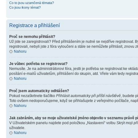
Co to jsou uzamčená témata?
Co jsou ikony témat?
Registrace a přihlášení
Proč se nemohu přihlásit?
Už jste se zaregistrovali? Před přihlášením je nutné se nejdříve registrovat.
registrovali, nebyli jste z fóra vyloučeni a stále se nemůžete přihlásit, zno
Nahoru
Je vůbec potřeba se registrovat?
Nemusíte. Je na administrátorovi fóra, jestli je potřeba se registrovat ke 
posílání e-mailů uživatelům, přihlášení do skupin, atd. Vřele vám tedy registr
Nahoru
Proč jsem automaticky odhlášen?
Pokud nezaškrtnete tlačítko
Přihlásit automaticky při příští návštěvě
, budete p
Toto ovšem nedoporučujeme, když se přihlašujete z veřejného počítače, např. 
Nahoru
Jak zabráním, aby se moje uživatelské jméno objevilo v seznamu právě 
V Uživatelském panelu najdete pod položkou „Nastavení“ volbu
Skrýt moji př
uživatele.
Nahoru