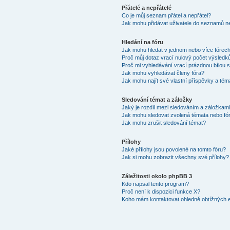
Přátelé a nepřátelé
Co je můj seznam přátel a nepřátel?
Jak mohu přidávat uživatele do seznamů ne
Hledání na fóru
Jak mohu hledat v jednom nebo více fórec
Proč můj dotaz vrací nulový počet výsledk
Proč mi vyhledávání vrací prázdnou bílou s
Jak mohu vyhledávat členy fóra?
Jak mohu najít své vlastní příspěvky a tém
Sledování témat a záložky
Jaký je rozdíl mezi sledováním a záložkam
Jak mohu sledovat zvolená témata nebo fó
Jak mohu zrušit sledování témat?
Přílohy
Jaké přílohy jsou povolené na tomto fóru?
Jak si mohu zobrazit všechny své přílohy?
Záležitosti okolo phpBB 3
Kdo napsal tento program?
Proč není k dispozici funkce X?
Koho mám kontaktovat ohledně obtížných e-