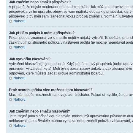
Jak změním nebo smažu příspěvek?
V případě, že nejste moderátor nebo administrátor, tak můžete upravovat neb
příspěvek a vy ho upravíte, objeví se vám malinký dodatek u příspěvku, který
příspěvek (ti by měli sami zanechat vzkaz proč jej změnili). Normální uživa
Nahoru
Jak přidám podpis k mému příspěvku?
Přidat podpis znamená, že si musíte nejdřív nějaký vytvořit. To uděláte přes 
zaškrtnutím příslušného políčka v nastavení profilu (je možné nepřidávat po
Nahoru
Jak vytvořím hlasování?
Vytvoření hlasování je jednoduché. Když přidáte nový příspěvek (nebo upravuj
oprávnění vytvářet ankety). Měli byste zadat název ankety a pak alespoň dv
odpovědí, které můžete zadat, určuje administrátor boardu.
Nahoru
Proč nemohu přidat více možností pro hlasování?
Maximální počet možností stanovuje administrátor. Pokud si myslíte, že opravd
Nahoru
Jak změním nebo smažu hlasování?
Je to stejné jako s příspěvky, hlasování mohou být upravována původním aut
nehlasoval, pak uživatelé mohou vymazat nebo změnit položku v hlasování, v 
Nahoru