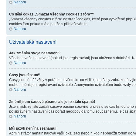
Nahoru
Co dělá odkaz „Smazat všechny cookies z fóra“?
„Smazat všechny cookies z fóra“ odstraní cookies, které jsou vytvořené phpBB
cookies fóra pokud máte potíže s přihlašováním.
Nahoru
Uživatelská nastavení
Jak změním svoje nastavení?
Všechna vaše nastavení (pokud jste registrováni) jsou uložena v databázi. K
Nahoru
Časy jsou špatně!
Časy jsou téměř vždy v pořádku, ovšem to, co vidíte jsou časy zobrazené v j
mohou měnit jen registrovaní uživatelé. Anonymním uživatelům bude vždy zo
Nahoru
Změnil jsem časové pásmo, ale je to stále špatně!
Jste si jisti, že jste zadali časové pásmo správně, a přesto se čas liší od 
po správném nastavení čas pořád neodpovídá tomu současnému, je čas špatn
Nahoru
Můj jazyk není na seznamu!
Administrátor nenainstaloval vaši lokalizaci nebo nikdo nepřeložil fórum do 