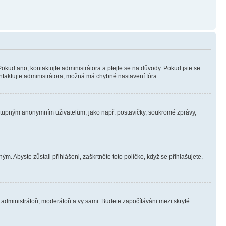
Pokud ano, kontaktujte administrátora a ptejte se na důvody. Pokud jste se
kontaktujte administrátora, možná má chybné nastavení fóra.
dostupným anonymním uživatelům, jako např. postavičky, soukromé zprávy,
m. Abyste zůstali přihlášeni, zaškrtněte toto políčko, když se přihlašujete.
e administrátoři, moderátoři a vy sami. Budete započítáváni mezi skryté