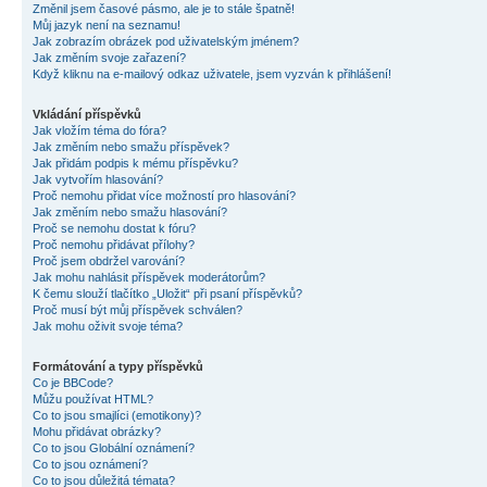
Změnil jsem časové pásmo, ale je to stále špatně!
Můj jazyk není na seznamu!
Jak zobrazím obrázek pod uživatelským jménem?
Jak změním svoje zařazení?
Když kliknu na e-mailový odkaz uživatele, jsem vyzván k přihlášení!
Vkládání příspěvků
Jak vložím téma do fóra?
Jak změním nebo smažu příspěvek?
Jak přidám podpis k mému příspěvku?
Jak vytvořím hlasování?
Proč nemohu přidat více možností pro hlasování?
Jak změním nebo smažu hlasování?
Proč se nemohu dostat k fóru?
Proč nemohu přidávat přílohy?
Proč jsem obdržel varování?
Jak mohu nahlásit příspěvek moderátorům?
K čemu slouží tlačítko „Uložit“ při psaní příspěvků?
Proč musí být můj příspěvek schválen?
Jak mohu oživit svoje téma?
Formátování a typy příspěvků
Co je BBCode?
Můžu používat HTML?
Co to jsou smajlíci (emotikony)?
Mohu přidávat obrázky?
Co to jsou Globální oznámení?
Co to jsou oznámení?
Co to jsou důležitá témata?