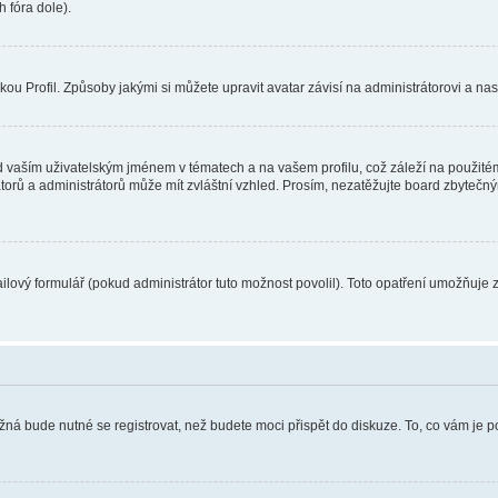
 fóra dole).
u Profil. Způsoby jakými si můžete upravit avatar závisí na administrátorovi a na
 vaším uživatelským jménem v tématech a na vašem profilu, což záleží na použitém
rátorů a administrátorů může mít zvláštní vzhled. Prosím, nezatěžujte board zbytečn
lový formulář (pokud administrátor tuto možnost povolil). Toto opatření umožňuje 
žná bude nutné se registrovat, než budete moci přispět do diskuze. To, co vám je 