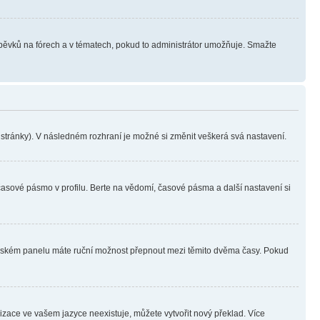
íspěvků na fórech a v tématech, pokud to administrátor umožňuje. Smažte
i stránky). V následném rozhraní je možné si změnit veškerá svá nastavení.
časové pásmo v profilu. Berte na vědomí, časové pásma a další nastavení si
ivatelském panelu máte ruční možnost přepnout mezi těmito dvěma časy. Pokud
lizace ve vašem jazyce neexistuje, můžete vytvořit nový překlad. Více