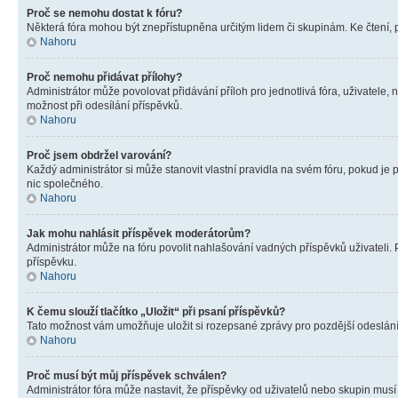
Proč se nemohu dostat k fóru?
Některá fóra mohou být znepřístupněna určitým lidem či skupinám. Ke čtení, pro
Nahoru
Proč nemohu přidávat přílohy?
Administrátor může povolovat přidávání příloh pro jednotlivá fóra, uživatele
možnost při odesílání příspěvků.
Nahoru
Proč jsem obdržel varování?
Každý administrátor si může stanovit vlastní pravidla na svém fóru, pokud j
nic společného.
Nahoru
Jak mohu nahlásit příspěvek moderátorům?
Administrátor může na fóru povolit nahlašování vadných příspěvků uživateli.
příspěvku.
Nahoru
K čemu slouží tlačítko „Uložit“ při psaní příspěvků?
Tato možnost vám umožňuje uložit si rozepsané zprávy pro pozdější odeslání. 
Nahoru
Proč musí být můj příspěvek schválen?
Administrátor fóra může nastavit, že příspěvky od uživatelů nebo skupin musí