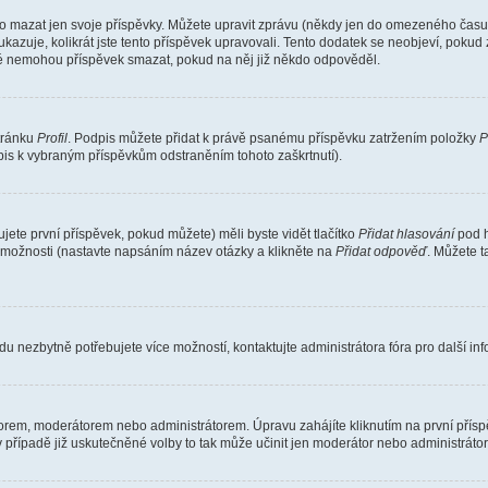
o mazat jen svoje příspěvky. Můžete upravit zprávu (někdy jen do omezeného času p
 ukazuje, kolikrát jste tento příspěvek upravovali. Tento dodatek se neobjeví, pok
telé nemohou příspěvek smazat, pokud na něj již někdo odpověděl.
stránku
Profil
. Podpis můžete přidat k právě psanému příspěvku zatržením položky
P
dpis k vybraným příspěvkům odstraněním tohoto zaškrtnutí).
ete první příspěvek, pokud můžete) měli byste vidět tlačítko
Přidat hlasování
pod h
ě možnosti (nastavte napsáním název otázky a klikněte na
Přidat odpověď
. Můžete 
u nezbytně potřebujete více možností, kontaktujte administrátora fóra pro další in
orem, moderátorem nebo administrátorem. Úpravu zahájíte kliknutím na první příspě
případě již uskutečněné volby to tak může učinit jen moderátor nebo administrátor