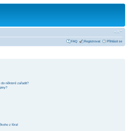
FAQ
Registrovat
Přihlásit se
 do některé zařadit?
piny?
ěkoho z fóra!