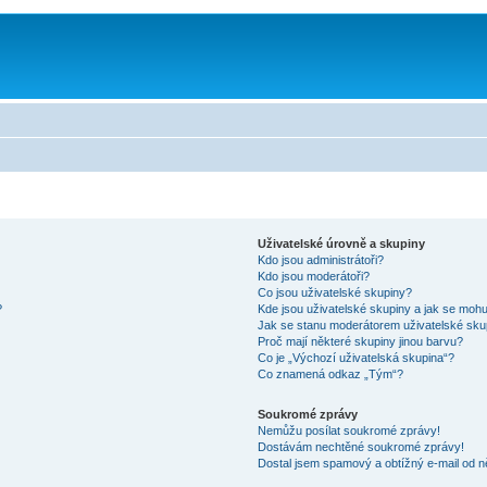
Uživatelské úrovně a skupiny
Kdo jsou administrátoři?
Kdo jsou moderátoři?
Co jsou uživatelské skupiny?
?
Kde jsou uživatelské skupiny a jak se mohu
Jak se stanu moderátorem uživatelské sku
Proč mají některé skupiny jinou barvu?
Co je „Výchozí uživatelská skupina“?
Co znamená odkaz „Tým“?
Soukromé zprávy
Nemůžu posílat soukromé zprávy!
Dostávám nechtěné soukromé zprávy!
Dostal jsem spamový a obtížný e-mail od n