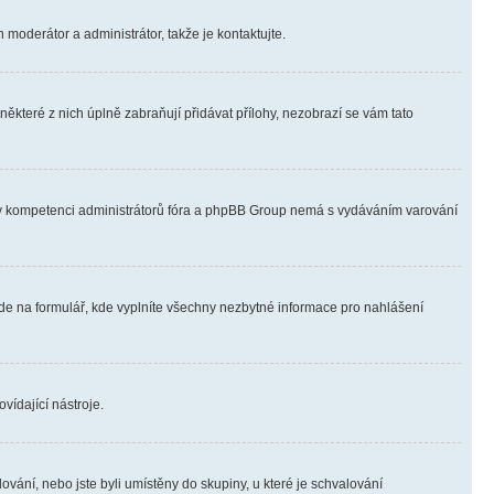
 moderátor a administrátor, takže je kontaktujte.
ěkteré z nich úplně zabraňují přidávat přílohy, nezobrazí se vám tato
ně v kompetenci administrátorů fóra a phpBB Group nemá s vydáváním varování
ede na formulář, kde vyplníte všechny nezbytné informace pro nahlášení
vídající nástroje.
vání, nebo jste byli umístěny do skupiny, u které je schvalování