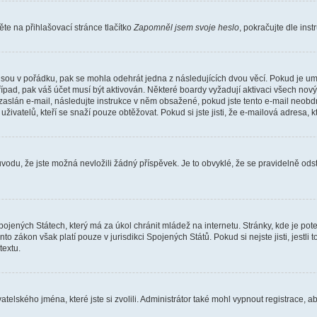
e na přihlašovací stránce tlačítko
Zapomněl jsem svoje heslo
, pokračujte dle ins
jsou v pořádku, pak se mohla odehrát jedna z následujících dvou věcí. Pokud je um
řípad, pak váš účet musí být aktivován. Některé boardy vyžadují aktivaci všech nov
yl zaslán e-mail, následujte instrukce v něm obsažené, pokud jste tento e-mail neobd
uživatelů, kteří se snaží pouze obtěžovat. Pokud si jste jisti, že e-mailová adresa, k
du, že jste možná nevložili žádný příspěvek. Je to obvyklé, že se pravidelně odstra
ojených Státech, který má za úkol chránit mládež na internetu. Stránky, kde je po
nto zákon však platí pouze v jurisdikci Spojených Států. Pokud si nejste jisti, jestl
extu.
atelského jména, které jste si zvolili. Administrátor také mohl vypnout registrace, 